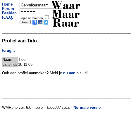
Waar
Home
Forum
Maar
Beelden
F.A.Q.
Login onthouden
Raar
Profiel van Tido
terug...
Naam
Tido
Lid sinds
18-11-09
Ook een profiel aanmaken? Meld je
nu aan
als lid!
WMRphp ver. 6.0 mobiel -
0.00303
secs -
Normale versie