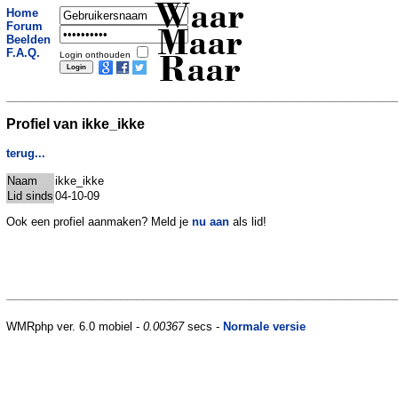
Waar
Home
Forum
Maar
Beelden
F.A.Q.
Login onthouden
Raar
Profiel van ikke_ikke
terug...
Naam
ikke_ikke
Lid sinds
04-10-09
Ook een profiel aanmaken? Meld je
nu aan
als lid!
WMRphp ver. 6.0 mobiel -
0.00367
secs -
Normale versie