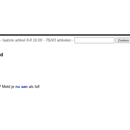
- laatste artikel
8-8 16:00
-
78243
artikelen -
id
? Meld je
nu aan
als lid!