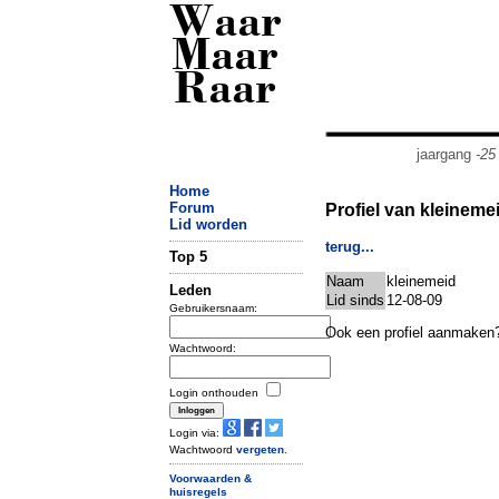
Waar
Maar
Raar
jaargang
-25
Home
Forum
Profiel van kleineme
Lid worden
terug...
Top 5
Naam
kleinemeid
Leden
Lid sinds
12-08-09
Gebruikersnaam:
Ook een profiel aanmaken
Wachtwoord:
Login onthouden
Login via:
Wachtwoord
vergeten
.
Voorwaarden &
huisregels