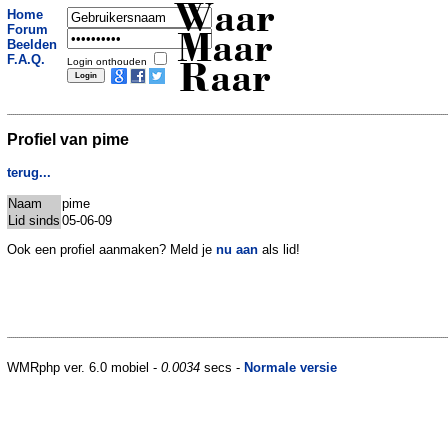
Waar
Home
Forum
Maar
Beelden
F.A.Q.
Login onthouden
Raar
Profiel van pime
terug...
Naam
pime
Lid sinds
05-06-09
Ook een profiel aanmaken? Meld je
nu aan
als lid!
WMRphp ver. 6.0 mobiel -
0.0034
secs -
Normale versie