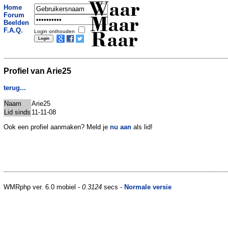
Waar
Home
Forum
Maar
Beelden
F.A.Q.
Login onthouden
Raar
Profiel van Arie25
terug...
Naam
Arie25
Lid sinds
11-11-08
Ook een profiel aanmaken? Meld je
nu aan
als lid!
WMRphp ver. 6.0 mobiel -
0.3124
secs -
Normale versie