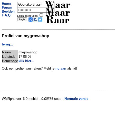
Waar
Home
Forum
Maar
Beelden
F.A.Q.
Login onthouden
Raar
Profiel van mygrowshop
terug...
Naam
mygrowshop
Lid sinds
17-06-08
Homepage
klik hier...
Ook een profiel aanmaken? Meld je
nu aan
als lid!
WMRphp ver. 6.0 mobiel -
0.00366
secs -
Normale versie