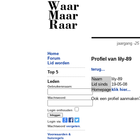
Waar
Maar
Raar
jaargang
-25
Home
Forum
Profiel van lily-89
Lid worden
terug...
Top 5
Naam
lily-89
Leden
Lid sinds
19-05-08
Gebruikersnaam:
Homepage
klik hier...
Wachtwoord:
Ook een profiel aanmaken
Login onthouden
Login via:
Wachtwoord
vergeten
.
Voorwaarden &
huisregels