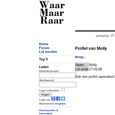
Waar
Maar
Raar
jaargang
-25
Home
Forum
Profiel van Molly
Lid worden
terug...
Top 5
Naam
Molly
Leden
Lid sinds
27-03-08
Gebruikersnaam:
Ook een profiel aanmaken
Wachtwoord:
Login onthouden
Login via:
Wachtwoord
vergeten
.
Voorwaarden &
huisregels