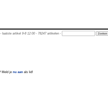
- laatste artikel
9-8 12:00
-
78247
artikelen -
? Meld je
nu aan
als lid!