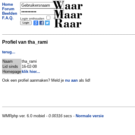
Waar
Home
Forum
Maar
Beelden
F.A.Q.
Login onthouden
Raar
Profiel van tha_rami
terug...
Naam
tha_rami
Lid sinds
16-02-08
Homepage
klik hier...
Ook een profiel aanmaken? Meld je
nu aan
als lid!
WMRphp ver. 6.0 mobiel -
0.00316
secs -
Normale versie