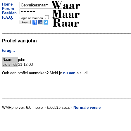
Waar
Home
Forum
Maar
Beelden
F.A.Q.
Login onthouden
Raar
Profiel van john
terug...
Naam
john
Lid sinds
31-12-03
Ook een profiel aanmaken? Meld je
nu aan
als lid!
WMRphp ver. 6.0 mobiel -
0.00315
secs -
Normale versie