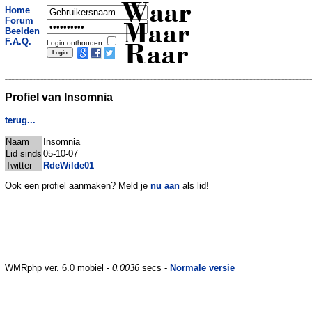
Waar
Home
Forum
Maar
Beelden
F.A.Q.
Login onthouden
Raar
Profiel van Insomnia
terug...
Naam
Insomnia
Lid sinds
05-10-07
Twitter
RdeWilde01
Ook een profiel aanmaken? Meld je
nu aan
als lid!
WMRphp ver. 6.0 mobiel -
0.0036
secs -
Normale versie