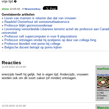
vrije tijd.�
allone
12-03-16 - ©
Newsmonkey
Gerelateerde artikelen
»
Leven van mannen is relaxter dan dat van vrouwen
»
Raadslid Oosterhout wil seniorenuitlaatservice
»
Professor blijkt gezinsmoordenaar
»
Levenslang veroordeelde Libanese terrorist actief als professor aan Cana
universiteit
»
Professor ruilt supercomputer in voor 8 playstations
»
Professor ontslagen omdat hij ezelpenis op deur van collega hing
»
Professor blundert met porno bij college
»
Belgische docent betrapt op porno kijken
Reacties
12-03-2016 10:14:49
merlins
enerzijds heeft hij gelijk. het is eigen tijd. Anderzijds, vrouwen
Oudgedie
worden ook om dit soort zaken (of minder) ontslagen.
WMRindex
4.789
OTindex:
3.325
12-03-2016 12:01:48
Mamsie