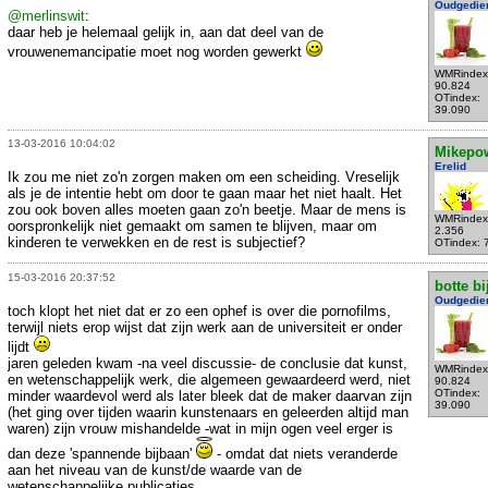
Oudgedie
@merlinswit
:
daar heb je helemaal gelijk in, aan dat deel van de
vrouwenemancipatie moet nog worden gewerkt
WMRindex
90.824
OTindex:
39.090
13-03-2016 10:04:02
Mikepo
Erelid
Ik zou me niet zo'n zorgen maken om een scheiding. Vreselijk
als je de intentie hebt om door te gaan maar het niet haalt. Het
zou ook boven alles moeten gaan zo'n beetje. Maar de mens is
WMRindex
oorspronkelijk niet gemaakt om samen te blijven, maar om
2.356
kinderen te verwekken en de rest is subjectief?
OTindex: 
15-03-2016 20:37:52
botte bi
Oudgedie
toch klopt het niet dat er zo een ophef is over die pornofilms,
terwijl niets erop wijst dat zijn werk aan de universiteit er onder
lijdt
jaren geleden kwam -na veel discussie- de conclusie dat kunst,
WMRindex
en wetenschappelijk werk, die algemeen gewaardeerd werd, niet
90.824
OTindex:
minder waardevol werd als later bleek dat de maker daarvan zijn
39.090
(het ging over tijden waarin kunstenaars en geleerden altijd man
waren) zijn vrouw mishandelde -wat in mijn ogen veel erger is
dan deze 'spannende bijbaan'
- omdat dat niets veranderde
aan het niveau van de kunst/de waarde van de
wetenschappelijke publicaties....