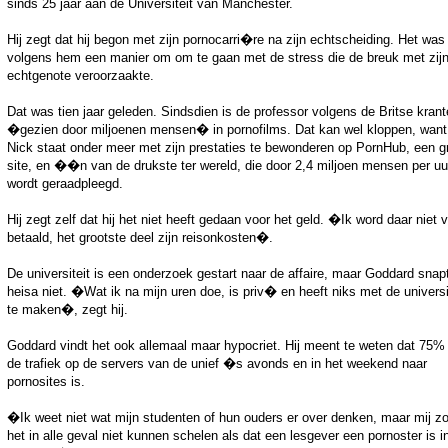
sinds 25 jaar aan de Universiteit van Manchester.
Hij zegt dat hij begon met zijn pornocarri�re na zijn echtscheiding. Het was
volgens hem een manier om om te gaan met de stress die de breuk met zij
echtgenote veroorzaakte.
Dat was tien jaar geleden. Sindsdien is de professor volgens de Britse kran
�gezien door miljoenen mensen� in pornofilms. Dat kan wel kloppen, want
Nick staat onder meer met zijn prestaties te bewonderen op PornHub, een gr
site, en ��n van de drukste ter wereld, die door 2,4 miljoen mensen per uu
wordt geraadpleegd.
Hij zegt zelf dat hij het niet heeft gedaan voor het geld. �Ik word daar niet 
betaald, het grootste deel zijn reisonkosten�.
De universiteit is een onderzoek gestart naar de affaire, maar Goddard snap
heisa niet. �Wat ik na mijn uren doe, is priv� en heeft niks met de universi
te maken�, zegt hij.
Goddard vindt het ook allemaal maar hypocriet. Hij meent te weten dat 75%
de trafiek op de servers van de unief �s avonds en in het weekend naar
pornosites is.
�Ik weet niet wat mijn studenten of hun ouders er over denken, maar mij z
het in alle geval niet kunnen schelen als dat een lesgever een pornoster is in