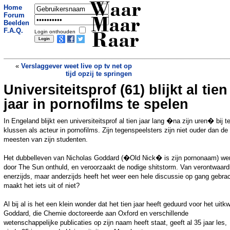
Waar
Home
Forum
Maar
Beelden
F.A.Q.
Login onthouden
Raar
«
Verslaggever weet live op tv net op
tijd opzij te springen
Universiteitsprof (61) blijkt al tien
Gemeenteraad weert James Bond
»
jaar in pornofilms te spelen
In Engeland blijkt een universiteitsprof al tien jaar lang �na zijn uren� bij t
klussen als acteur in pornofilms. Zijn tegenspeelsters zijn niet ouder dan de
meesten van zijn studenten.
Het dubbelleven van Nicholas Goddard (�Old Nick� is zijn pornonaam) we
door The Sun onthuld, en veroorzaakt de nodige shitstorm. Van verontwaard
enerzijds, maar anderzijds heeft het weer een hele discussie op gang gebrac
maakt het iets uit of niet?
Al bij al is het een klein wonder dat het tien jaar heeft geduurd voor het uit
Goddard, die Chemie doctoreerde aan Oxford en verschillende
wetenschappelijke publicaties op zijn naam heeft staat, geeft al 35 jaar les,