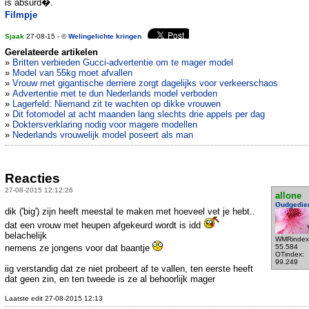
is absurd�.
Filmpje
Sjaak
27-08-15 - ©
Welingelichte kringen
Gerelateerde artikelen
»
Britten verbieden Gucci-advertentie om te mager model
»
Model van 55kg moet afvallen
»
Vrouw met gigantische derriere zorgt dagelijks voor verkeerschaos
»
Advertentie met te dun Nederlands model verboden
»
Lagerfeld: Niemand zit te wachten op dikke vrouwen
»
Dit fotomodel at acht maanden lang slechts drie appels per dag
»
Doktersverklaring nodig voor magere modellen
»
Nederlands vrouwelijk model poseert als man
Reacties
27-08-2015 12:12:26
allone
Oudgedie
dik ('big') zijn heeft meestal te maken met hoeveel vet je hebt..
dat een vrouw met heupen afgekeurd wordt is idd
belachelijk
WMRindex
nemens ze jongens voor dat baantje
55.584
OTindex:
99.249
iig verstandig dat ze niet probeert af te vallen, ten eerste heeft
dat geen zin, en ten tweede is ze al behoorlijk mager
Laatste edit 27-08-2015 12:13