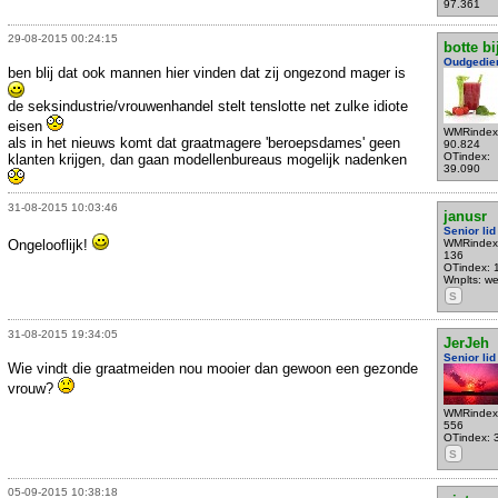
97.361
29-08-2015 00:24:15
botte bi
Oudgedie
ben blij dat ook mannen hier vinden dat zij ongezond mager is
de seksindustrie/vrouwenhandel stelt tenslotte net zulke idiote
eisen
WMRindex
als in het nieuws komt dat graatmagere 'beroepsdames' geen
90.824
OTindex:
klanten krijgen, dan gaan modellenbureaus mogelijk nadenken
39.090
31-08-2015 10:03:46
janusr
Senior lid
Ongelooflijk!
WMRindex
136
OTindex: 
Wnplts: we
S
31-08-2015 19:34:05
JerJeh
Senior lid
Wie vindt die graatmeiden nou mooier dan gewoon een gezonde
vrouw?
WMRindex
556
OTindex: 
S
05-09-2015 10:38:18