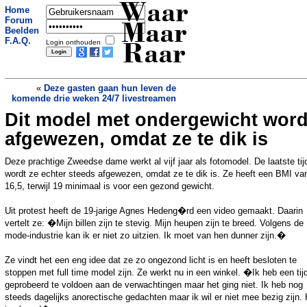
Waar
Home
Forum
Maar
Beelden
F.A.Q.
Login onthouden
Raar
«
Deze gasten gaan hun leven de
komende drie weken 24/7 livestreamen
Dit model met ondergewicht word
De verzekering is bij huisnummer 186A
duurder dan bij 186
»
afgewezen, omdat ze te dik is
Deze prachtige Zweedse dame werkt al vijf jaar als fotomodel. De laatste tij
wordt ze echter steeds afgewezen, omdat ze te dik is. Ze heeft een BMI va
16,5, terwijl 19 minimaal is voor een gezond gewicht.
Uit protest heeft de 19-jarige Agnes Hedeng�rd een video gemaakt. Daarin
vertelt ze: �Mijn billen zijn te stevig. Mijn heupen zijn te breed. Volgens de
mode-industrie kan ik er niet zo uitzien. Ik moet van hen dunner zijn.�
Ze vindt het een eng idee dat ze zo ongezond licht is en heeft besloten te
stoppen met full time model zijn. Ze werkt nu in een winkel. �Ik heb een tij
geprobeerd te voldoen aan de verwachtingen maar het ging niet. Ik heb nog
steeds dagelijks anorectische gedachten maar ik wil er niet mee bezig zijn. 