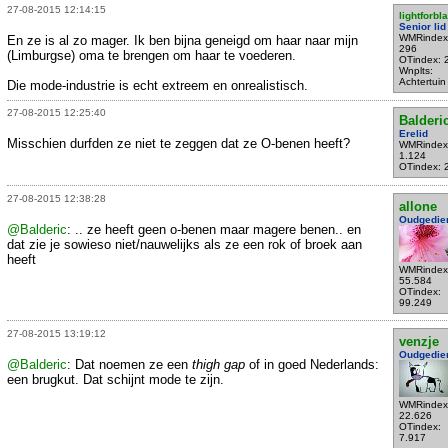
27-08-2015 12:14:15
lightforbl
Senior lid
WMRindex
En ze is al zo mager. Ik ben bijna geneigd om haar naar mijn
296
(Limburgse) oma te brengen om haar te voederen.
OTindex: 
Wnplts:
Achtertuin
Die mode-industrie is echt extreem en onrealistisch.
27-08-2015 12:25:40
Balderi
Erelid
Misschien durfden ze niet te zeggen dat ze O-benen heeft?
WMRindex
1.124
OTindex: 
27-08-2015 12:38:28
allone
Oudgedie
@Balderic
: .. ze heeft geen o-benen maar magere benen.. en
dat zie je sowieso niet/nauwelijks als ze een rok of broek aan
heeft
WMRindex
55.584
OTindex:
99.249
27-08-2015 13:19:12
venzje
Oudgedie
@Balderic
: Dat noemen ze een
thigh gap
of in goed Nederlands:
een brugkut. Dat schijnt mode te zijn.
WMRindex
22.626
OTindex:
7.917