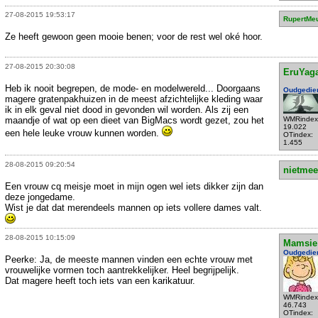
27-08-2015 19:53:17
RupertMe
Ze heeft gewoon geen mooie benen; voor de rest wel oké hoor.
27-08-2015 20:30:08
EruYag
Heb ik nooit begrepen, de mode- en modelwereld... Doorgaans
Oudgedie
magere gratenpakhuizen in de meest afzichtelijke kleding waar
ik in elk geval niet dood in gevonden wil worden. Als zij een
maandje of wat op een dieet van BigMacs wordt gezet, zou het
WMRindex
19.022
een hele leuke vrouw kunnen worden.
OTindex:
1.455
28-08-2015 09:20:54
nietmee
Een vrouw cq meisje moet in mijn ogen wel iets dikker zijn dan
deze jongedame.
Wist je dat dat merendeels mannen op iets vollere dames valt.
28-08-2015 10:15:09
Mamsie
Oudgedie
Peerke: Ja, de meeste mannen vinden een echte vrouw met
vrouwelijke vormen toch aantrekkelijker. Heel begrijpelijk.
Dat magere heeft toch iets van een karikatuur.
WMRindex
46.743
OTindex: