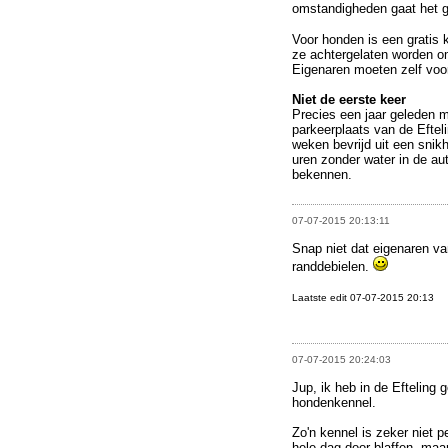
omstandigheden gaat het 
Voor honden is een gratis 
ze achtergelaten worden om
Eigenaren moeten zelf voo
Niet de eerste keer
Precies een jaar geleden 
parkeerplaats van de Eftel
weken bevrijd uit een snik
uren zonder water in de au
bekennen.
07-07-2015 20:13:11
Snap niet dat eigenaren va
randdebielen.
Laatste edit 07-07-2015 20:13
07-07-2015 20:24:03
Jup, ik heb in de Efteling
hondenkennel.
Zo'n kennel is zeker niet pe
hele dag door blaffen, maar