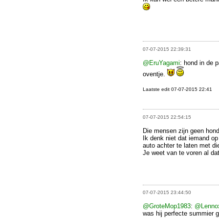
07-07-2015 22:39:31
@EruYagami
: hond in de 
oventje.
Laatste edit 07-07-2015 22:41
07-07-2015 22:54:15
Die mensen zijn geen hond
Ik denk niet dat iemand op 
auto achter te laten met die
Je weet van te voren al da
07-07-2015 23:44:50
@GroteMop1983
:
@Lenno
was hij perfecte summier g