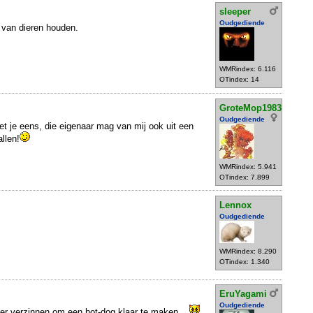
sleeper
Oudgediende
van dieren houden.
WMRindex: 6.116
OTindex: 14
GroteMop1983
Oudgediende
t je eens, die eigenaar mag van mij ook uit een
llen!
WMRindex: 5.941
OTindex: 7.899
Lennox
Oudgediende
WMRindex: 8.290
OTindex: 1.340
EruYagami
Oudgediende
ier verzinnen om een hot-dog klaar te maken...