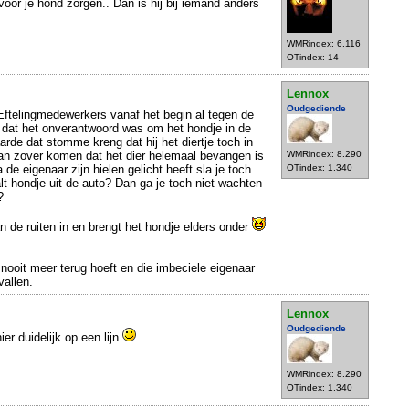
voor je hond zorgen.. Dan is hij bij iemand anders
WMRindex: 6.116
OTindex: 14
Lennox
Oudgediende
 Eftelingmedewerkers vanaf het begin al tegen de
n dat het onverantwoord was om het hondje in de
aarde dat stomme kreng dat hij het diertje toch in
dan zover komen dat het dier helemaal bevangen is
WMRindex: 8.290
 de eigenaar zijn hielen gelicht heeft sla je toch
OTindex: 1.340
lt hondje uit de auto? Dan ga je toch niet wachten
?
n de ruiten in en brengt het hondje elders onder
nooit meer terug hoeft en die imbeciele eigenaar
vallen.
Lennox
Oudgediende
ier duidelijk op een lijn
.
WMRindex: 8.290
OTindex: 1.340