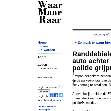
Waar
Maar
Raar
jaargang
-25
Home
«
Zo maak je warm bier 
Forum
Lid worden
Randdebiele
Top 5
auto achter 
Leden
politie grijp
Gebruikersnaam:
Pretparkbezoekers hebben 
Wachtwoord:
op de parkeerplaats van de E
het voertuig te bevrijden. 
Login onthouden
Aanvankelijk meldde de Eft
Login via:
Even later kwam de woordv
Wachtwoord
vergeten
.
politie�, meldt ze.
Voorwaarden &
huisregels