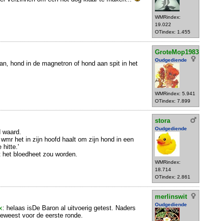
WMRindex:
19.022
OTindex: 1.455
GroteMop1983
Oudgediende
pan, hond in de magnetron of hond aan spit in het
WMRindex: 5.941
OTindex: 7.899
stora
Oudgediende
 waard.
wmr het in zijn hoofd haalt om zijn hond in een
 hitte.'
t het bloedheet zou worden.
WMRindex:
18.714
OTindex: 2.861
merlinswit
Oudgediende
x
: helaas isDe Baron al uitvoerig getest. Naders
eweest voor de eerste ronde.