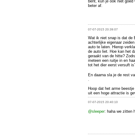
bent, kun je ook niet goed 
beter af.
07-07-2015 20:39:07
Wat ik niet snap is dat de
achterlijke eigenaar zeide
auto te laten. Hierop verkl
de auto liet. Hoe kan het 
geraakt van de hitte? Zodra
meteen een ruitje in en haa
tot het dier eerst versuft is
En daarna sla je de rest va
.
Hoop dat het arme beestje 
uit een hoge attractie is ge
07-07-2015 20:40:10
@sleeper
: haha we zitten h