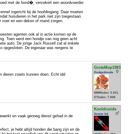
goed met de hond�, verzekert een woordvoerder.
kennel ingericht bij de hoofdingang. Daar moeten
dat huisdieren in het park niet zijn toegestaan.
r voer en een deken of mand zorgen.
moesten agenten ook al in actie komen op de
ing. Toen werd een hondje van nog geen acht
hete auto. De jonge Jack Russell zat al enkele
to opgesloten. De eigenaar was nergens te
GroteMop1983
Oudgediende
n dieren zoiets kunnen doen. Echt idd
WMRindex: 5.941
OTindex: 7.899
Kooldioxide
Senior lid
 gewerkt en vaak genoeg dienst gehad in de
rfect, je hebt altijd honden die bang zijn en de
 hij bestaat specifiek om dit soort situaties te