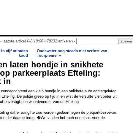
- laatste artikel
6-8 18:00
-
78232
artikelen -
in vijf minuten
Oudewater nog steeds niet verlost van
koud
Tourpiemel
»
n laten hondje in snikhete
op parkeerplaats Efteling:
t in
zondagochtend een klein hondje in een snikhete auto achtergelaten
fteling. De politie greep op tijd in en wist de versufte viervoeter uit
Dat bevestigt een woordvoerder van de Efteling.
eling dat er aangifte zou worden gedaan tegen de pretparkbezoeker.
oerder daarop terug. �We vinden het toch een zaak voor de