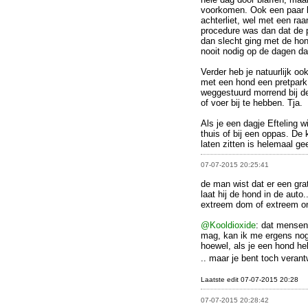
voorkomen. Ook een paar k
achterliet, wel met een ra
procedure was dan dat de p
dan slecht ging met de hon
nooit nodig op de dagen dat
Verder heb je natuurlijk o
met een hond een pretpark 
weggestuurd morrend bij de
of voer bij te hebben. Tja.
Als je een dagje Efteling w
thuis of bij een oppas. De 
laten zitten is helemaal ge
07-07-2015 20:25:41
de man wist dat er een gra
laat hij de hond in de auto..
extreem dom of extreem o
@Kooldioxide
: dat mensen
mag, kan ik me ergens nog 
hoewel, als je een hond he
.. maar je bent toch verant
Laatste edit 07-07-2015 20:28
07-07-2015 20:28:42