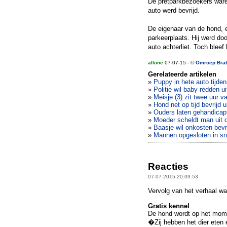
De pretparkbezoekers waren
auto werd bevrijd.
De eigenaar van de hond,
parkeerplaats. Hij werd do
auto achterliet. Toch bleef 
allone
07-07-15 - ©
Omroep Bra
Gerelateerde artikelen
»
Puppy in hete auto tijde
»
Politie wil baby redden ui
»
Meisje (3) zit twee uur v
»
Hond net op tijd bevrijd u
»
Ouders laten gehandicapt
»
Moeder scheldt man uit d
»
Baasje wil onkosten bevri
»
Mannen opgesloten in sn
Reacties
07-07-2015 20:09:53
Vervolg van het verhaal w
Gratis kennel
De hond wordt op het mome
�Zij hebben het dier eten 