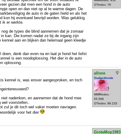
WMRindex: 950
eer gezien dat men een hond in de auto
OTindex: 79
ampje open en dan niet op al te warme dagen. De
arkbeveiliging de auto in de gaten hield en als het
d kon hij eventueel bevrijd worden. Was gelukkig
 ik er werkte.
ok nog de types die blind aannemen dat je zomaar
in kan. Die komen nadat ze bij de ingang zijn
 kennel aan en blijken dan helemaal geen kleedje
il doen, denk dan even na en laat je hond het liefst
kennel is een noodoplossing. Het dier in de auto
en oplossing.
allone
Oudgediende
tis kennel is, was erover aangesproken, en toch
.
ngeinteresseerd?
WMRindex:
 niet nadenken, en aannemen dat de hond mee
55.568
wel voorstellen..
OTindex: 99.233
bt zul je dit toch wel vaker moeten navragen.
woordelijk voor het dier
GroteMop1983