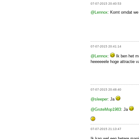
07-07-2015 20:40:53
@Lennox
: Komt omdat we 
07-07-2015 20:41:14
@Lennox
:
Ik ben het me
heeeeeele hoge attractie va
07-07-2015 20:48:40
@sleeper
: Ja
@GroteMop1983
: Ja
07-07-2015 21:13:47
Ik kan wel een betere man