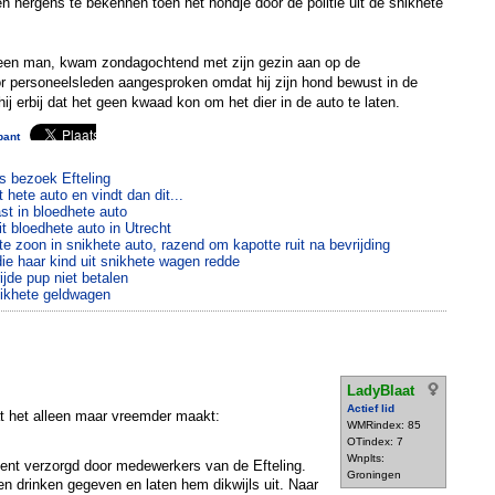
 nergens te bekennen toen het hondje door de politie uit de snikhete
 een man, kwam zondagochtend met zijn gezin aan op de
or personeelsleden aangesproken omdat hij zijn hond bewust in de
hij erbij dat het geen kwaad kon om het dier in de auto te laten.
bant
ns bezoek Efteling
t hete auto en vindt dan dit...
ast in bloedhete auto
it bloedhete auto in Utrecht
e zoon in snikhete auto, razend om kapotte ruit na bevrijding
ie haar kind uit snikhete wagen redde
jde pup niet betalen
ikhete geldwagen
LadyBlaat
Actief lid
at het alleen maar vreemder maakt:
WMRindex: 85
OTindex: 7
Wnplts:
nt verzorgd door medewerkers van de Efteling.
Groningen
en drinken gegeven en laten hem dikwijls uit. Naar