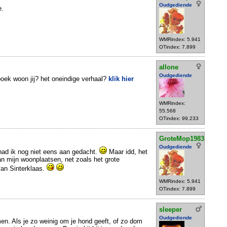
Oudgediende
e.
WMRindex: 5.941
OTindex: 7.899
allone
Oudgediende
boek woon jij? het oneindige verhaal?
klik hier
WMRindex:
55.568
OTindex: 99.233
GroteMop1983
Oudgediende
 had ik nog niet eens aan gedacht.
Maar idd, het
an mijn woonplaatsen, net zoals het grote
an Sinterklaas.
WMRindex: 5.941
OTindex: 7.899
sleeper
Oudgediende
n. Als je zo weinig om je hond geeft, of zo dom