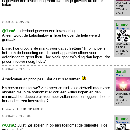
is gewoon een investering maar dat kon je gewoon uit de tekst
WMRindex
halen...
3.151
OTindex:
2.078
03-09-2014 09:22:57
Emmo
Stamgast
@Jura6
: Inderdaad gewoon een investering.
Alleen wordt de kalashnikov in licentie over de hele wereld
gemaakt.
WMRindex
73.568
Enne, hoe groot is de markt voor dat schiettuig? In principe is
OTindex:
het toch de bedoeling om dit soort apparaten alleen voor
28.969
oefeningen te gebruiken. Hoe vaak gaat zo'n ding dan kapot, dat
je een nieuwe nodig hebt?
03-09-2014 09:35:14
Jura6
Erelid
Amerikanen en principes.. dat gaat niet samen.
En hoezo een nieuwe? Ze kopen ze niet voor zichzelf maar voor
anderen die in de toekomst er ook één willen kopen en dan
WMRindex
minimaal het dubbele er voor neer zullen moeten leggen... hoe is
3.151
OTindex:
het anders een investering?
2.078
Laatste edit 03-09-2014 09:38
03-09-2014 09:40:08
Emmo
Stamgast
@Jura6
: Juist. Ze spelen in op een toekomstige behoefte. Hoe
groot is die?