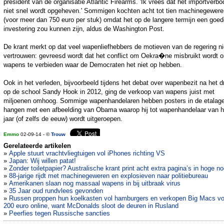
president van de organisatie Atlantic Firearms. 'Ik vrees dat het importverbo
niet snel wordt opgeheven.' Sommigen kochten acht tot tien machinegewere
(voor meer dan 750 euro per stuk) omdat het op de langere termijn een goe
investering zou kunnen zijn, aldus de Washington Post.
De krant merkt op dat veel wapenliefhebbers de motieven van de regering ni
vertrouwen: gevreesd wordt dat het conflict om Oekra�ne misbruikt wordt 
wapens te verbieden waar de Democraten het niet op hebben.
Ook in het verleden, bijvoorbeeld tijdens het debat over wapenbezit na het 
op de school Sandy Hook in 2012, ging de verkoop van wapens juist met
miljoenen omhoog. Sommige wapenhandelaren hebben posters in de etalag
hangen met een afbeelding van Obama waarop hij tot wapenhandelaar van h
jaar (of zelfs de eeuw) wordt uitgeroepen.
Emmo
02-09-14 - ©
Trouw
Gerelateerde artikelen
»
Apple stuurt vrachtvliegtuigen vol iPhones richting VS
»
Japan: Wij willen patat!
»
Zonder toiletpapier? Australische krant print acht extra pagina’s in hoge n
»
88-jarige rijdt met machinegeweren en explosieven naar politiebureau
»
Amerikanen slaan nog massaal wapens in bij uitbraak virus
»
35 Jaar oud rundvlees gevonden
»
Russen proppen hun koelkasten vol hamburgers en verkopen Big Macs vo
200 euro online, want McDonalds sloot de deuren in Rusland
»
Peerfies tegen Russische sancties