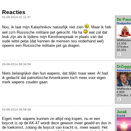
Reacties
02-09-2014 21:11:37
De Pau
Oudgedie
Nou, ik laat mijn Kalashnikov natuurlijk niet zien
. Maar ik heb
wel zo'n Russische militaire pet gekocht. Ha ha
wat zal dat
leuk zijn als ik tijdens mijn Kersttoespraak in plaats van dat
WMRindex
oude witte petje (dat kennen de mensen nou onderhand wel)
14.206
opeens een Russische militaire pet ga dragen.
OTindex:
20.331
S
03-09-2014 08:34:58
DrZiggy
Administr
Niets belangrijker dan hun wapens, dat blijkt maar weer. Al had
ik gedacht dat patriottische Amerikanen toch meer voor eigen
merk wapens zouden gaan.
WMRindex
4.883
OTindex: 
S
03-09-2014 08:58:38
Jura6
Erelid
Eigen merk wapens kunnen ze altijd nog kopen, nu er een
boycot is op de AK-47 wordt deze gewoon meer gewild en dus in
de toekomst, zolang de boycot van kracht is, meer waard. Het