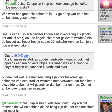
@Jura6
: Juist. Ze spelen in op een toekomstige behoefte.
Hoe groot is die?
WMRindex
3.151
Wie weet hoe groot die behoefte is.. ik ga af op wat er in het
OTindex:
artikel staat geschreven.
2.078
04-09-2014 08:56:19
LoenaN
Senior lid
Hoe is een Russisch geweer kopen een investering als (zoals
WMRindex
695
het artikel stelt) ook de kogels niet meer geleverd worden? Als
OTindex: 
de boycot aanhoudt heb je straks 10 kalashnikovs en kun je ze
nog niet gebruiken.
Quote
@DrZiggy
:
Als Chinese eetstokjes zouden verbieden komt er ook niet
opeens een run op eetstokjes. De vraag was er al voor de
boycot begon en daar ben ik verbaasd over.
Ik denk het wel. Als mensen bang zijn voor toekomstige
schaarse van een product waarvan men verwacht dat men het in
diezelfde toekomst wil gebruiken dan komt er een run. Zie het
artikel over Japan en wcpapier.
04-09-2014 09:18:17
DrZiggy
Administr
@LoenaNigra
: WC papier heeft iedereen nodig. Logisch dat
mensen dat willen hebben als ze bang zijn dat het er binnenkort
niet meer is.