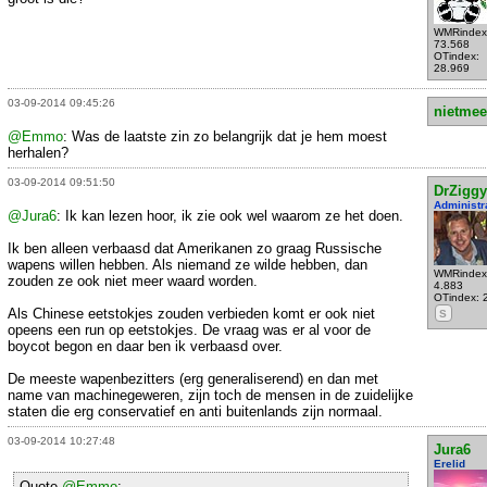
WMRindex
73.568
OTindex:
28.969
03-09-2014 09:45:26
nietmee
@Emmo
: Was de laatste zin zo belangrijk dat je hem moest
herhalen?
03-09-2014 09:51:50
DrZiggy
Administr
@Jura6
: Ik kan lezen hoor, ik zie ook wel waarom ze het doen.
Ik ben alleen verbaasd dat Amerikanen zo graag Russische
wapens willen hebben. Als niemand ze wilde hebben, dan
WMRindex
zouden ze ook niet meer waard worden.
4.883
OTindex: 
Als Chinese eetstokjes zouden verbieden komt er ook niet
S
opeens een run op eetstokjes. De vraag was er al voor de
boycot begon en daar ben ik verbaasd over.
De meeste wapenbezitters (erg generaliserend) en dan met
name van machinegeweren, zijn toch de mensen in de zuidelijke
staten die erg conservatief en anti buitenlands zijn normaal.
03-09-2014 10:27:48
Jura6
Erelid
Quote
@Emmo
: