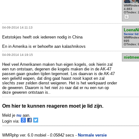
WMRindex
4.883
OTindex: 
S
04-09-2014 14:11:13
LoenaN
Senior lid
Eetstokjes heeft ook iedereen nodig in China
WMRindex
695
OTindex: 
En in Amerika is er behoefte aan kalashnikovs
04-09-2014 14:19:15
nietmee
Heel veel Amerikanen maken hun eigen kogels, ook hierin zal
een run ontstaan, degenen die kogels maken die in de AK-47
passen gaan gouden tijden tegemoet. Los daarvan is de AK-47
een geliefd wapen, dat ding gaat haast nooit kapot en zal
slechts zeer zelden dienst weigeren. Het is het werkpaard onder
de geweren. Daarom is het niet zo raar dat er nu een run op
deze geweren ontstaan is..
Om hier te kunnen reageren moet je lid zijn.
Meld je
nu
aan.
Login via:
WMRphp ver. 6.0 mobiel -
0.05842
secs -
Normale versie