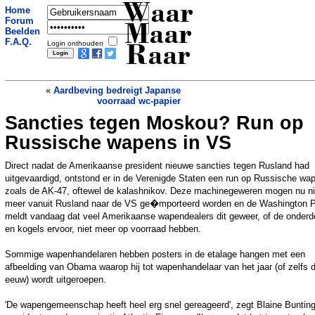
Waar
Home
Forum
Maar
Beelden
F.A.Q.
Login onthouden
Raar
«
Aardbeving bedreigt Japanse
voorraad wc-papier
Sancties tegen Moskou? Run op
In ruimte gerijpte whisky landt
binnenkort op aarde
»
Russische wapens in VS
Direct nadat de Amerikaanse president nieuwe sancties tegen Rusland had
uitgevaardigd, ontstond er in de Verenigde Staten een run op Russische wa
zoals de AK-47, oftewel de kalashnikov. Deze machinegeweren mogen nu ni
meer vanuit Rusland naar de VS ge�mporteerd worden en de Washington 
meldt vandaag dat veel Amerikaanse wapendealers dit geweer, of de onderd
en kogels ervoor, niet meer op voorraad hebben.
Sommige wapenhandelaren hebben posters in de etalage hangen met een
afbeelding van Obama waarop hij tot wapenhandelaar van het jaar (of zelfs 
eeuw) wordt uitgeroepen.
'De wapengemeenschap heeft heel erg snel gereageerd', zegt Blaine Bunting