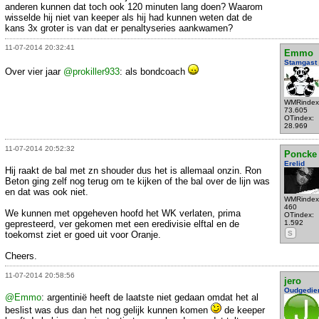
anderen kunnen dat toch ook 120 minuten lang doen? Waarom
wisselde hij niet van keeper als hij had kunnen weten dat de
kans 3x groter is van dat er penaltyseries aankwamen?
11-07-2014 20:32:41
Emmo
Stamgast
Over vier jaar
@prokiller933
: als bondcoach
WMRindex
73.605
OTindex:
28.969
11-07-2014 20:52:32
Poncke
Erelid
Hij raakt de bal met zn shouder dus het is allemaal onzin. Ron
Beton ging zelf nog terug om te kijken of the bal over de lijn was
en dat was ook niet.
WMRindex
460
We kunnen met opgeheven hoofd het WK verlaten, prima
OTindex:
gepresteerd, ver gekomen met een eredivisie elftal en de
1.592
toekomst ziet er goed uit voor Oranje.
S
Cheers.
11-07-2014 20:58:56
jero
Oudgedie
@Emmo
: argentinië heeft de laatste niet gedaan omdat het al
beslist was dus dan het nog gelijk kunnen komen
de keeper