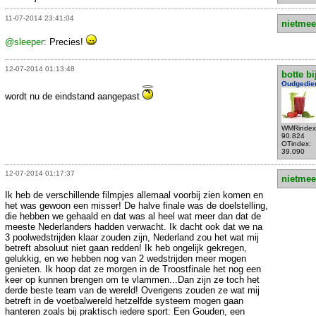
11-07-2014 23:41:04
nietmee
@sleeper
: Precies!
12-07-2014 01:13:48
botte bi
Oudgedie
wordt nu de eindstand aangepast
WMRindex
90.824
OTindex:
39.090
12-07-2014 01:17:37
nietmee
Ik heb de verschillende filmpjes allemaal voorbij zien komen en
het was gewoon een misser! De halve finale was de doelstelling,
die hebben we gehaald en dat was al heel wat meer dan dat de
meeste Nederlanders hadden verwacht. Ik dacht ook dat we na
3 poolwedstrijden klaar zouden zijn, Nederland zou het wat mij
betreft absoluut niet gaan redden! Ik heb ongelijk gekregen,
gelukkig, en we hebben nog van 2 wedstrijden meer mogen
genieten. Ik hoop dat ze morgen in de Troostfinale het nog een
keer op kunnen brengen om te vlammen...Dan zijn ze toch het
derde beste team van de wereld! Overigens zouden ze wat mij
betreft in de voetbalwereld hetzelfde systeem mogen gaan
hanteren zoals bij praktisch iedere sport: Een Gouden, een