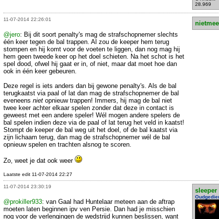
28.969
11-07-2014 22:26:01
nietmee
@jero
: Bij dit soort penalty's mag de strafschopnemer slechts
één keer tegen de bal trappen. Al zou de keeper hem terug
stompen en hij komt voor de voeten te liggen, dan nog mag hij
hem geen tweede keer op het doel schieten. Na het schot is het
spel dood, ofwel hij gaat er in, of niet, maar dat moet hoe dan
ook in één keer gebeuren.
Deze regel is iets anders dan bij gewone penalty's. Als de bal
terugkaatst via paal of lat dan mag de strafschopnemer de bal
eveneens
niet
opnieuw trappen! Immers, hij mag de bal niet
twee keer achter elkaar spelen zonder dat deze in contact is
geweest met een andere speler! Wél mogen andere spelers de
bal spelen indien deze via de paal of lat terug het veld in kaatst!
Stompt de keeper de bal weg uit het doel, of de bal kaatst via
zijn lichaam terug, dan mag de strafschopnemer wél de bal
opnieuw spelen en trachten alsnog te scoren.
Zo, weet je dat ook weer
Laatste edit 11-07-2014 22:27
11-07-2014 23:30:19
sleeper
Oudgedie
@prokiller933
: van Gaal had Huntelaar meteen aan de aftrap
moeten laten beginnen ipv ven Persie. Dan had je misschien
nog voor de verlengingen de wedstrijd kunnen beslissen, want