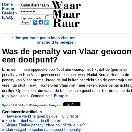
Waar
Home
Forum
Maar
Beelden
F.A.Q.
Login onthouden
Raar
«
Jongen moet penis laten zien om
onschuld te bewijzen
Was de penalty van Vlaar gewoon
Waar zijn de werkende snelladers?
»
een doelpunt?
Er is een filmpje opgedoken op YouTube waarop het lijkt dat de (gemiste)
penalty van Ron Vlaar gewoon een doelpunt was. Nadat Sergio Romero de
penalty van Vlaar stopte, kreeg de bal buiten het zicht van de camera�s e
vreemde stuit. Terwijl Romero en Vlaar niet meer keken, rolde de bal richtin
doellijn. Op beelden, die vanaf de tribunes zijn geschoten, lijkt de bal op de l
te blijven liggen. Oordeel zelf:
Filmpje
Sjaak
11-07-14 - ©
Welingelichte kringen
Gerelateerde artikelen
»
Hawkeye werkt te goed bij duel FC Utrecht
»
Fan treft doel vanaf de elf meter
»
Bizarre Thaise penalty: zit-ie nou of zit-ie niet?
»
Club weigert te spelen na onterechte penalty