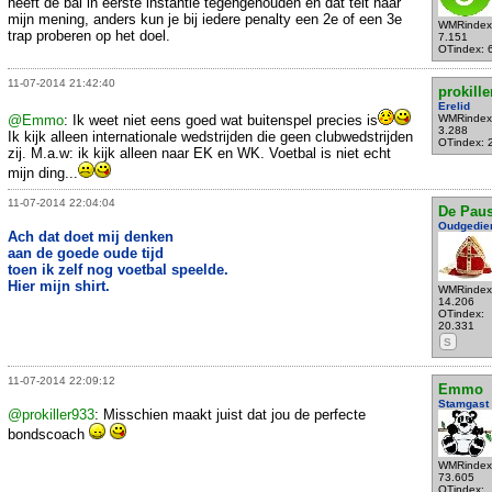
heeft de bal in eerste instantie tegengehouden en dat telt naar
mijn mening, anders kun je bij iedere penalty een 2e of een 3e
WMRindex
trap proberen op het doel.
7.151
OTindex: 
11-07-2014 21:42:40
prokille
Erelid
@Emmo
: Ik weet niet eens goed wat buitenspel precies is
WMRindex
3.288
Ik kijk alleen internationale wedstrijden die geen clubwedstrijden
OTindex: 
zij. M.a.w: ik kijk alleen naar EK en WK. Voetbal is niet echt
mijn ding...
11-07-2014 22:04:04
De Pau
Oudgedie
Ach dat doet mij denken
aan de goede oude tijd
toen ik zelf nog voetbal speelde.
Hier mijn shirt.
WMRindex
14.206
OTindex:
20.331
S
11-07-2014 22:09:12
Emmo
Stamgast
@prokiller933
: Misschien maakt juist dat jou de perfecte
bondscoach
WMRindex
73.605
OTindex: