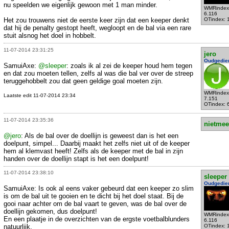
nu speelden we eigenlijk gewoon met 1 man minder.
WMRindex
6.116
Het zou trouwens niet de eerste keer zijn dat een keeper denkt
OTindex: 
dat hij de penalty gestopt heeft, wegloopt en de bal via een rare
stuit alsnog het doel in hobbelt.
11-07-2014 23:31:25
jero
Oudgedie
SamuiAxe:
@sleeper
: zoals ik al zei de keeper houd hem tegen
en dat zou moeten tellen, zelfs al was die bal ver over de streep
teruggehobbelt zou dat geen geldige goal moeten zijn.
WMRindex
Laatste edit 11-07-2014 23:34
7.151
OTindex: 
11-07-2014 23:35:36
nietmee
@jero
: Als de bal over de doellijn is geweest dan is het een
doelpunt, simpel... Daarbij maakt het zelfs niet uit of de keeper
hem al klemvast heeft! Zelfs als de keeper met de bal in zijn
handen over de doellijn stapt is het een doelpunt!
11-07-2014 23:38:10
sleeper
Oudgedie
SamuiAxe: Is ook al eens vaker gebeurd dat een keeper zo slim
is om de bal uit te gooien en te dicht bij het doel staat. Bij de
gooi naar achter om de bal vaart te geven, was de bal over de
doellijn gekomen, dus doelpunt!
WMRindex
En een plaatje in de overzichten van de ergste voetbalblunders
6.116
natuurlijk.
OTindex: 