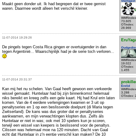
Stamgast
Maakt geen donder uit. Ik had begrepen dat er twee gemist
waren. Daarmee wordt alleen het verschil kleiner.
WMRindex
73.605
OTindex:
28.969
11-07-2014 19:29:26
EruYag
De pingels tegen Costa Rica gingen er overtuigender in dan
Oudgedie
tegen Argentinië... Waarschijnlijk had je de serie toch verloren...
WMRindex
19.022
OTindex:
1.455
11-07-2014 20:31:37
prokille
Erelid
Kan mij het nu schelen. Van Gaal heeft gewoon een verkeerde
WMRindex
3.288
wissel gemaakt. Huntelaar had bij zijn binnenkomst helemaal
OTindex: 
niks bereikt en kreeg zelfs een gele kaart. Hij had Krul erin laten
komen. Van de 4 eerdere verlengingen kwamen er 3 uit op
penaltyseries en 1 op een beslissende doelpunt (di Maria tegen
Zwitserland). De kans was dus groter dat er penaltyseries
aankwamen, en mijn verwachtingen klopten dus. Zelfs áls
Huntelaar er niet in was; ook met 10 spelers kun je scoren,
terwijl een wissel van keepers is beslissend voor de penaltys.
Cilissen was helemaal moe na 120 minuten. Dacht van Gaal
echt dat Huntelaar in z'n eentje verschil kan maken? De 10