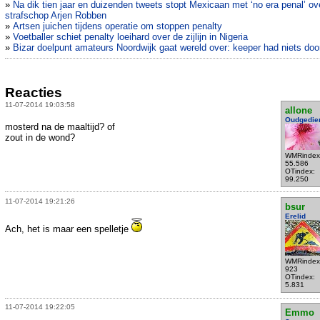
»
Na dik tien jaar en duizenden tweets stopt Mexicaan met ‘no era penal’ ov
strafschop Arjen Robben
»
Artsen juichen tijdens operatie om stoppen penalty
»
Voetballer schiet penalty loeihard over de zijlijn in Nigeria
»
Bizar doelpunt amateurs Noordwijk gaat wereld over: keeper had niets doo
Reacties
11-07-2014 19:03:58
allone
Oudgedie
mosterd na de maaltijd? of
zout in de wond?
WMRindex
55.586
OTindex:
99.250
11-07-2014 19:21:26
bsur
Erelid
Ach, het is maar een spelletje
WMRindex
923
OTindex:
5.831
11-07-2014 19:22:05
Emmo