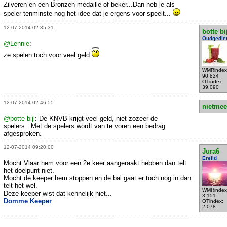
Zilveren en een Bronzen medaille of beker...Dan heb je als
speler tenminste nog het idee dat je ergens voor speelt...
12-07-2014 02:35:31
botte bi
Oudgedie
@Lennie
:
ze spelen toch voor veel geld
WMRindex
90.824
OTindex:
39.090
12-07-2014 02:46:55
nietmee
@botte bijl
: De KNVB krijgt veel geld, niet zozeer de
spelers...Met de spelers wordt van te voren een bedrag
afgesproken.
12-07-2014 09:20:00
Jura6
Erelid
Mocht Vlaar hem voor een 2e keer aangeraakt hebben dan telt
het doelpunt niet.
Mocht de keeper hem stoppen en de bal gaat er toch nog in dan
telt het wel.
WMRindex
Deze keeper wist dat kennelijk niet...
3.151
Domme Keeper
OTindex:
2.078