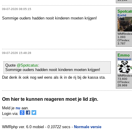
09-07-2026 08:05:15
Spotcat
Erelid
Sommige ouders hadden nooit kinderen moeten krijgen!
WMRindex
1.093
OTindex:
3.787
09-07-2026 15:48:28
Emmo
Stamgast
Quote
@Spotcatus
:
Sommige ouders hadden nooit kinderen moeten krijgen!
WMRindex
Dat denk ik ook nog wel eens als ik in de rij bij de kassa sta.
73.600
OTindex:
28.969
Om hier te kunnen reageren moet je lid zijn.
Meld je
nu
aan.
Login via:
WMRphp ver. 6.0 mobiel -
0.10722
secs -
Normale versie