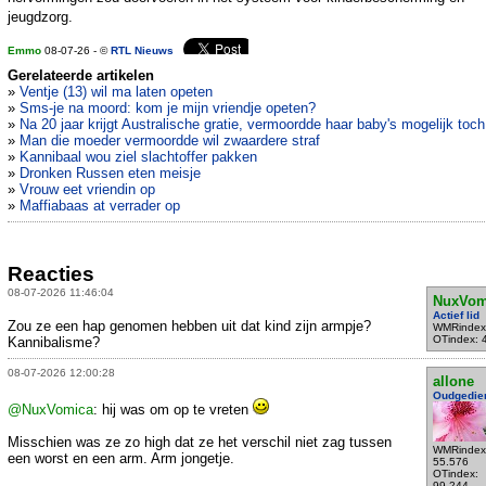
jeugdzorg.
Emmo
08-07-26 - ©
RTL Nieuws
Gerelateerde artikelen
»
Ventje (13) wil ma laten opeten
»
Sms-je na moord: kom je mijn vriendje opeten?
»
Na 20 jaar krijgt Australische gratie, vermoordde haar baby's mogelijk toch
»
Man die moeder vermoordde wil zwaardere straf
»
Kannibaal wou ziel slachtoffer pakken
»
Dronken Russen eten meisje
»
Vrouw eet vriendin op
»
Maffiabaas at verrader op
Reacties
08-07-2026 11:46:04
NuxVom
Actief lid
Zou ze een hap genomen hebben uit dat kind zijn armpje?
WMRindex
OTindex: 
Kannibalisme?
08-07-2026 12:00:28
allone
Oudgedie
@NuxVomica
: hij was om op te vreten
Misschien was ze zo high dat ze het verschil niet zag tussen
WMRindex
een worst en een arm. Arm jongetje.
55.576
OTindex:
99.244