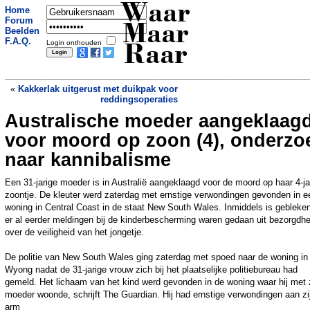
Waar
Home
Forum
Maar
Beelden
F.A.Q.
Login onthouden
Raar
«
Kakkerlak uitgerust met duikpak voor
reddingsoperaties
Australische moeder aangeklaag
Hier zijn airco's uitverkocht. Chinees
'wolkendak' koelt miljoenenstad met 8
voor moord op zoon (4), onderzo
graden
»
naar kannibalisme
Een 31-jarige moeder is in Australië aangeklaagd voor de moord op haar 4-ja
zoontje. De kleuter werd zaterdag met ernstige verwondingen gevonden in e
woning in Central Coast in de staat New South Wales. Inmiddels is gebleke
er al eerder meldingen bij de kinderbescherming waren gedaan uit bezorgdhe
over de veiligheid van het jongetje.
De politie van New South Wales ging zaterdag met spoed naar de woning in
Wyong nadat de 31-jarige vrouw zich bij het plaatselijke politiebureau had
gemeld. Het lichaam van het kind werd gevonden in de woning waar hij met 
moeder woonde, schrijft The Guardian. Hij had ernstige verwondingen aan zi
arm