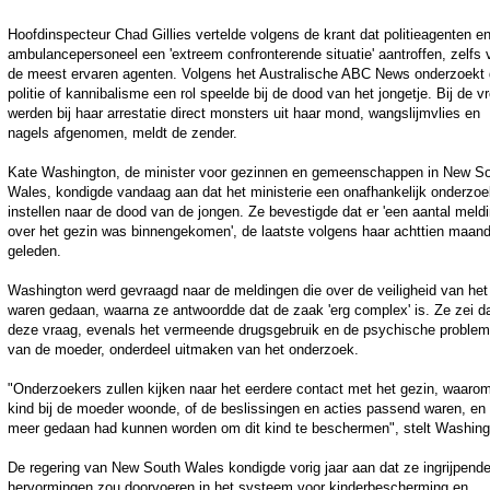
Hoofdinspecteur Chad Gillies vertelde volgens de krant dat politieagenten e
ambulancepersoneel een 'extreem confronterende situatie' aantroffen, zelfs 
de meest ervaren agenten. Volgens het Australische ABC News onderzoekt
politie of kannibalisme een rol speelde bij de dood van het jongetje. Bij de v
werden bij haar arrestatie direct monsters uit haar mond, wangslijmvlies en
nagels afgenomen, meldt de zender.
Kate Washington, de minister voor gezinnen en gemeenschappen in New S
Wales, kondigde vandaag aan dat het ministerie een onafhankelijk onderzoe
instellen naar de dood van de jongen. Ze bevestigde dat er 'een aantal meld
over het gezin was binnengekomen', de laatste volgens haar achttien maan
geleden.
Washington werd gevraagd naar de meldingen die over de veiligheid van het
waren gedaan, waarna ze antwoordde dat de zaak 'erg complex' is. Ze zei d
deze vraag, evenals het vermeende drugsgebruik en de psychische proble
van de moeder, onderdeel uitmaken van het onderzoek.
"Onderzoekers zullen kijken naar het eerdere contact met het gezin, waaro
kind bij de moeder woonde, of de beslissingen en acties passend waren, en 
meer gedaan had kunnen worden om dit kind te beschermen", stelt Washing
De regering van New South Wales kondigde vorig jaar aan dat ze ingrijpend
hervormingen zou doorvoeren in het systeem voor kinderbescherming en