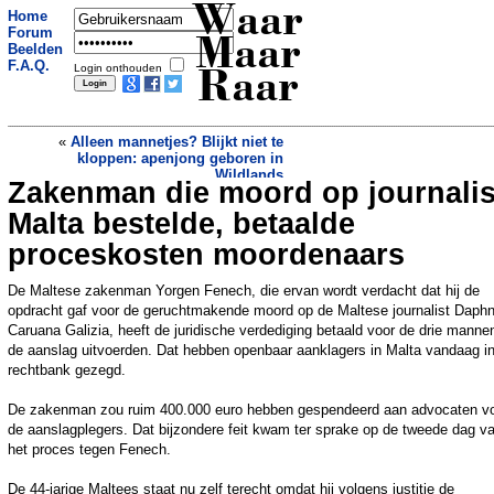
Waar
Home
Forum
Maar
Beelden
F.A.Q.
Login onthouden
Raar
«
Alleen mannetjes? Blijkt niet te
kloppen: apenjong geboren in
Wildlands
Zakenman die moord op journalis
Overheid heeft beleid tegen roken, maar
geeft wel miljoen aan tabaksgigant
»
Malta bestelde, betaalde
proceskosten moordenaars
De Maltese zakenman Yorgen Fenech, die ervan wordt verdacht dat hij de
opdracht gaf voor de geruchtmakende moord op de Maltese journalist Daph
Caruana Galizia, heeft de juridische verdediging betaald voor de drie manne
de aanslag uitvoerden. Dat hebben openbaar aanklagers in Malta vandaag i
rechtbank gezegd.
De zakenman zou ruim 400.000 euro hebben gespendeerd aan advocaten v
de aanslagplegers. Dat bijzondere feit kwam ter sprake op de tweede dag v
het proces tegen Fenech.
De 44-jarige Maltees staat nu zelf terecht omdat hij volgens justitie de