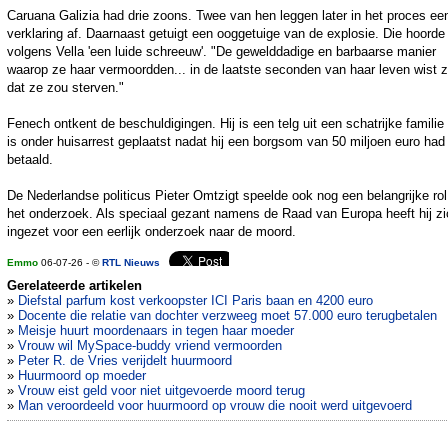
Caruana Galizia had drie zoons. Twee van hen leggen later in het proces ee
verklaring af. Daarnaast getuigt een ooggetuige van de explosie. Die hoorde
volgens Vella 'een luide schreeuw'. "De gewelddadige en barbaarse manier
waarop ze haar vermoordden... in de laatste seconden van haar leven wist 
dat ze zou sterven."
Fenech ontkent de beschuldigingen. Hij is een telg uit een schatrijke familie
is onder huisarrest geplaatst nadat hij een borgsom van 50 miljoen euro had
betaald.
De Nederlandse politicus Pieter Omtzigt speelde ook nog een belangrijke rol
het onderzoek. Als speciaal gezant namens de Raad van Europa heeft hij zi
ingezet voor een eerlijk onderzoek naar de moord.
Emmo
06-07-26 - ©
RTL Nieuws
Gerelateerde artikelen
»
Diefstal parfum kost verkoopster ICI Paris baan en 4200 euro
»
Docente die relatie van dochter verzweeg moet 57.000 euro terugbetalen
»
Meisje huurt moordenaars in tegen haar moeder
»
Vrouw wil MySpace-buddy vriend vermoorden
»
Peter R. de Vries verijdelt huurmoord
»
Huurmoord op moeder
»
Vrouw eist geld voor niet uitgevoerde moord terug
»
Man veroordeeld voor huurmoord op vrouw die nooit werd uitgevoerd