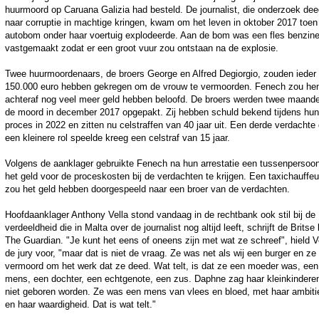
huurmoord op Caruana Galizia had besteld. De journalist, die onderzoek de
naar corruptie in machtige kringen, kwam om het leven in oktober 2017 toen
autobom onder haar voertuig explodeerde. Aan de bom was een fles benzin
vastgemaakt zodat er een groot vuur zou ontstaan na de explosie.
Twee huurmoordenaars, de broers George en Alfred Degiorgio, zouden ieder
150.000 euro hebben gekregen om de vrouw te vermoorden. Fenech zou he
achteraf nog veel meer geld hebben beloofd. De broers werden twee maand
de moord in december 2017 opgepakt. Zij hebben schuld bekend tijdens hun
proces in 2022 en zitten nu celstraffen van 40 jaar uit. Een derde verdachte 
een kleinere rol speelde kreeg een celstraf van 15 jaar.
Volgens de aanklager gebruikte Fenech na hun arrestatie een tussenpersoo
het geld voor de proceskosten bij de verdachten te krijgen. Een taxichauffeu
zou het geld hebben doorgespeeld naar een broer van de verdachten.
Hoofdaanklager Anthony Vella stond vandaag in de rechtbank ook stil bij de
verdeeldheid die in Malta over de journalist nog altijd leeft, schrijft de Britse
The Guardian. "Je kunt het eens of oneens zijn met wat ze schreef", hield V
de jury voor, "maar dat is niet de vraag. Ze was net als wij een burger en ze 
vermoord om het werk dat ze deed. Wat telt, is dat ze een moeder was, een
mens, een dochter, een echtgenote, een zus. Daphne zag haar kleinkindere
niet geboren worden. Ze was een mens van vlees en bloed, met haar ambiti
en haar waardigheid. Dat is wat telt."