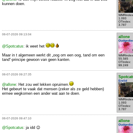
kunnen doen.
WMRindex
1.093
OTindex:
3.787
06-07-2026 09:13:04
allone
Oudgedie
@Spotcatus
: ik weet het
Maar in t algemeen werkt dit „oog om een oog, tand om een
WMRindex
55.585
tand“-principe gewoon van geen kanten.
OTindex:
99.249
06-07-2026 09:27:35
Spotcat
Erelid
@allone
: Het zou wel lekken opruimen.
Het gebeurt te vaak dat mensen (zeker als ze geld hebben)
ermee wegkomen een ander wat aan te doen.
WMRindex
1.093
OTindex:
3.787
06-07-2026 09:47:10
allone
Oudgedie
@Spotcatus
: ja idd 😉