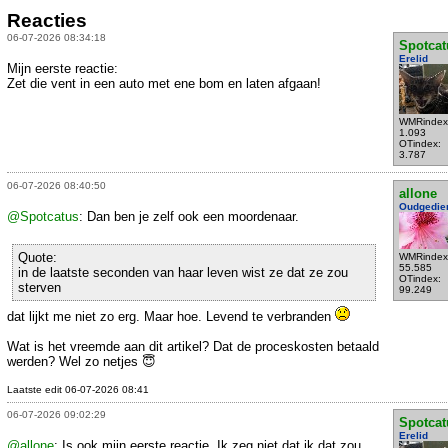
Reacties
06-07-2026 08:34:18
Spotcat
Erelid
Mijn eerste reactie:
Zet die vent in een auto met ene bom en laten afgaan!
WMRindex
1.093
OTindex:
3.787
06-07-2026 08:40:50
allone
Oudgedie
@Spotcatus
: Dan ben je zelf ook een moordenaar.
Quote:
WMRindex
55.585
in de laatste seconden van haar leven wist ze dat ze zou
OTindex:
sterven
99.249
dat lijkt me niet zo erg. Maar hoe. Levend te verbranden
Wat is het vreemde aan dit artikel? Dat de proceskosten betaald
werden? Wel zo netjes 😇
Laatste edit 06-07-2026 08:41
06-07-2026 09:02:29
Spotcat
Erelid
@allone
: Is ook mijn eerste reactie. Ik zeg niet dat ik dat zou