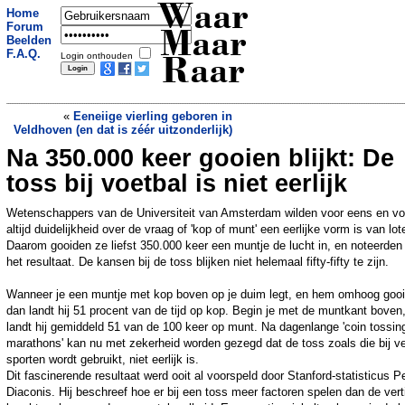
Waar
Home
Forum
Maar
Beelden
F.A.Q.
Login onthouden
Raar
«
Eeneiige vierling geboren in
Veldhoven (en dat is zéér uitzonderlijk)
Na 350.000 keer gooien blijkt: De
Beroemde rotsboog in Malta stort in
nadat toerist eraf springt: jetskiër
toss bij voetbal is niet eerlijk
verpletterd door stenen en komt om het
leven
»
Wetenschappers van de Universiteit van Amsterdam wilden voor eens en vo
altijd duidelijkheid over de vraag of 'kop of munt' een eerlijke vorm is van lot
Daarom gooiden ze liefst 350.000 keer een muntje de lucht in, en noteerden
het resultaat. De kansen bij de toss blijken niet helemaal fifty-fifty te zijn.
Wanneer je een muntje met kop boven op je duim legt, en hem omhoog gooi
dan landt hij 51 procent van de tijd op kop. Begin je met de muntkant boven
landt hij gemiddeld 51 van de 100 keer op munt. Na dagenlange 'coin tossin
marathons' kan nu met zekerheid worden gezegd dat de toss zoals die bij v
sporten wordt gebruikt, niet eerlijk is.
Dit fascinerende resultaat werd ooit al voorspeld door Stanford-statisticus P
Diaconis. Hij beschreef hoe er bij een toss meer factoren spelen dan de vert