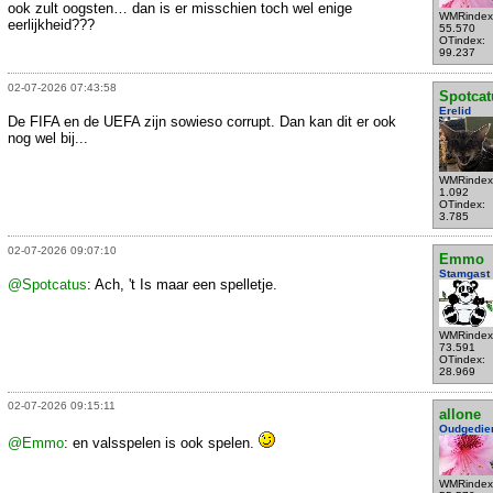
ook zult oogsten… dan is er misschien toch wel enige
WMRindex
eerlijkheid???
55.570
OTindex:
99.237
02-07-2026 07:43:58
Spotcat
Erelid
De FIFA en de UEFA zijn sowieso corrupt. Dan kan dit er ook
nog wel bij...
WMRindex
1.092
OTindex:
3.785
02-07-2026 09:07:10
Emmo
Stamgast
@Spotcatus
: Ach, 't Is maar een spelletje.
WMRindex
73.591
OTindex:
28.969
02-07-2026 09:15:11
allone
Oudgedie
@Emmo
: en valsspelen is ook spelen.
WMRindex