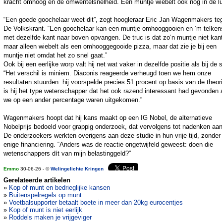
kracht omhoog en de omwentelsnelheid. Een muntje wiebelt ook nog in de lu
“Een goede goochelaar weet dit”, zegt hoogleraar Eric Jan Wagenmakers te
De Volkskrant. “Een goochelaar kan een muntje omhooggooien en ’m telken
met dezelfde kant naar boven opvangen. De truc is dat zo’n muntje niet kant
maar alleen wiebelt als een omhooggegooide pizza, maar dat zie je bij een
muntje niet omdat het zo snel gaat.”
Ook bij een eerlijke worp valt hij net wat vaker in dezelfde positie als bij de s
“Het verschil is miniem. Diaconis reageerde verheugd toen we hem onze
resultaten stuurden: hij voorspelde precies 51 procent op basis van de theori
is hij het type wetenschapper dat het ook razend interessant had gevonden 
we op een ander percentage waren uitgekomen.”
Wagenmakers hoopt dat hij kans maakt op een IG Nobel, de alternatieve
Nobelprijs bedoeld voor grappig onderzoek, dat vervolgens tot nadenken aan
De onderzoekers werkten overigens aan deze studie in hun vrije tijd, zonder
enige financiering. “Anders was de reactie ongetwijfeld geweest: doen die
wetenschappers dít van mijn belastinggeld?”
Emmo
30-06-26 - ©
Welingelichte Kringen
Gerelateerde artikelen
»
Kop of munt en bedrieglijke kansen
»
Buitenspelregels op munt
»
Voetbalsupporter betaalt boete in meer dan 20kg eurocentjes
»
Kop of munt is niet eerlijk
»
Roddels maken je vrijgeviger