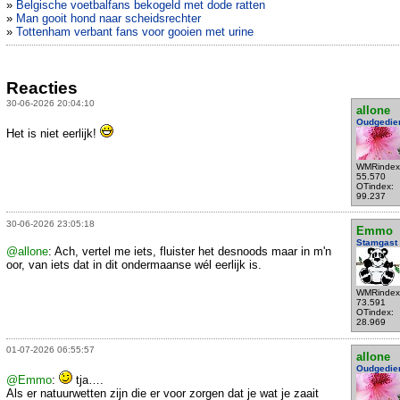
»
Belgische voetbalfans bekogeld met dode ratten
»
Man gooit hond naar scheidsrechter
»
Tottenham verbant fans voor gooien met urine
Reacties
30-06-2026 20:04:10
allone
Oudgedie
Het is niet eerlijk!
WMRindex
55.570
OTindex:
99.237
30-06-2026 23:05:18
Emmo
Stamgast
@allone
: Ach, vertel me iets, fluister het desnoods maar in m'n
oor, van iets dat in dit ondermaanse wél eerlijk is.
WMRindex
73.591
OTindex:
28.969
01-07-2026 06:55:57
allone
Oudgedie
@Emmo
:
tja….
Als er natuurwetten zijn die er voor zorgen dat je wat je zaait