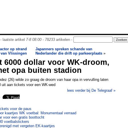
- laatste artikel
7-8 08:00
-
78233
artikelen -
actor op strand
Japanners spreken schande van
van Vlissingen
Nederlander die drift op parkeerplaats
»
t 6000 dollar voor WK-droom,
met opa buiten stadion
ez (26) wilde zo graag de droom van haar opa in vervulling laten
d uit aan tickets voor een WK-wed
lees verder bij De Telegraaf »
ickets voor de paus
oor kaartjes WK voetbal: Monumentaal verraad
ar voor een gratis boottocht
00 voetbalstickers
herenigd met vergeten EK-kaartjes