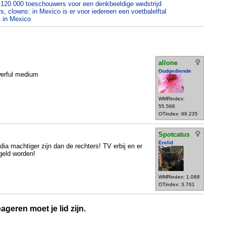
 120.000 toeschouwers voor een denkbeeldige wedstrijd
, clowns: in Mexico is er voor iedereen een voetbalelftal
t in Mexico
allone
Oudgediende
werful medium
WMRindex:
55.568
OTindex: 99.235
Spotcatus
Erelid
dia machtiger zijn dan de rechters! TV erbij en er
geld worden!
WMRindex: 1.088
OTindex: 3.761
geren moet je lid zijn.