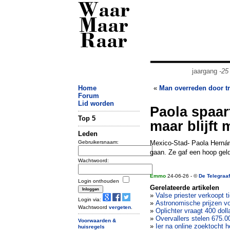
Waar
Maar
Raar
jaargang
-25
Home
«
Man overreden door tr
Forum
Lid worden
Paola spaar
Top 5
maar blijft 
Leden
Gebruikersnaam:
Mexico-Stad- Paola Hernánd
gaan. Ze gaf een hoop gel
Wachtwoord:
Emmo
24-06-26 - ©
De Telegraaf
Login onthouden
Gerelateerde artikelen
»
Valse priester verkoopt t
Login via:
»
Astronomische prijzen v
Wachtwoord
vergeten
.
»
Oplichter vraagt 400 doll
»
Overvallers stelen 675.0
Voorwaarden &
»
Ier na online zoektocht 
huisregels