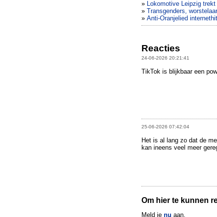
»
Lokomotive Leipzig trekt
»
Transgenders, worstelaars
»
Anti-Oranjelied internethi
Reacties
24-06-2026 20:21:41
TikTok is blijkbaar een po
25-06-2026 07:42:04
Het is al lang zo dat de me
kan ineens veel meer gere
Om hier te kunnen rea
Meld je
nu
aan.