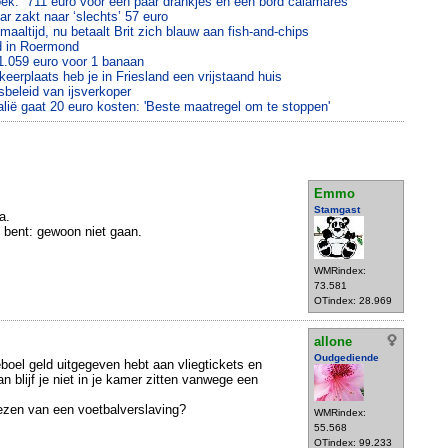
ek: “711 euro voor een paar drankjes en een bord calamares”
tar zakt naar ‘slechts’ 57 euro
maaltijd, nu betaalt Brit zich blauw aan fish-and-chips
ld in Roermond
1.059 euro voor 1 banaan
keerplaats heb je in Friesland een vrijstaand huis
sbeleid van ijsverkoper
alië gaat 20 euro kosten: 'Beste maatregel om te stoppen'
Emmo
Stamgast
a.
s bent: gewoon niet gaan.
WMRindex:
73.581
OTindex: 28.969
allone
Oudgediende
leboel geld uitgegeven hebt aan vliegtickets en
an blijf je niet in je kamer zitten vanwege een
zen van een voetbalverslaving?
WMRindex:
55.568
OTindex: 99.233