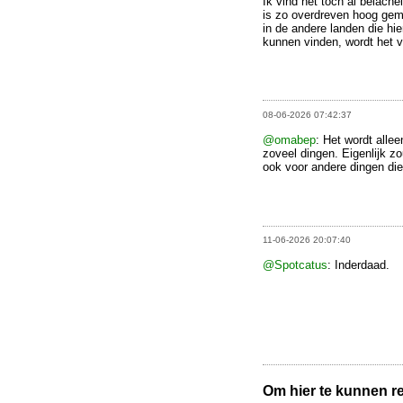
Ik vind het toch al belachel
is zo overdreven hoog gem
in de andere landen die hi
kunnen vinden, wordt het v
08-06-2026 07:42:37
@omabep
: Het wordt allee
zoveel dingen. Eigenlijk zo
ook voor andere dingen die 
11-06-2026 20:07:40
@Spotcatus
: Inderdaad.
Om hier te kunnen rea