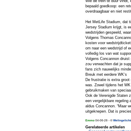
Wie de trein te duur vindt,
bepaald goedkoop: een retou
overdraagbaar en niet resti
Het MetLife Stadium, dat 
Jersey Stadium krijgt, is 
wedstrijden gespeeld, waar
Volgens Thomas Concannon
kosten voor wedstrijdticket
om naar een wedstrijd of ee
volledig los van wat suppo
Volgens Concannon druist d
zou verwachten dat je sup
fans zich nauwelijks minde
Breuk met eerdere WK’s
De frustratie is extra gro
was. Zowel tijdens het WK 
gebruikmaken van speciaal
Ook de Verenigde Staten 
een vergelijkbare regeling 
aldus Concannon. “Maar w
uitgeknepen. Dat is precies
Emmo
04-06-26 - ©
Welingelich
Gerelateerde artikelen