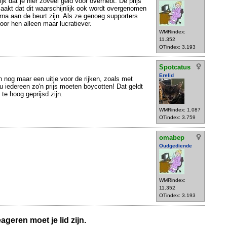
ijk dat je hier zoveel geld voor overhebt. De prijs
aakt dat dit waarschijnlijk ook wordt overgenomen
erna aan de beurt zijn. Als ze genoeg supporters
oor hen alleen maar lucratiever.
WMRindex:
11.352
OTindex: 3.193
Spotcatus
Erelid
n nog maar een uitje voor de rijken, zoals met
u iedereen zo'n prijs moeten boycotten! Dat geldt
te hoog geprijsd zijn.
WMRindex: 1.087
OTindex: 3.759
omabep
Oudgediende
WMRindex:
11.352
OTindex: 3.193
geren moet je lid zijn.