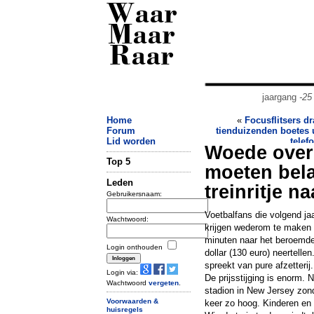
Waar
Maar
Raar
jaargang
-25
Home
«
Focusflitsers d
Forum
tienduizenden boetes 
Lid worden
telef
Woede over
Top 5
moeten bela
Leden
treinritje n
Gebruikersnaam:
Voetbalfans die volgend ja
Wachtwoord:
krijgen wederom te maken 
minuten naar het beroemde
Login onthouden
dollar (130 euro) neertelle
spreekt van pure afzetterij.
Login via:
De prijsstijging is enorm.
Wachtwoord
vergeten
.
stadion in New Jersey zond
Voorwaarden &
keer zo hoog. Kinderen en s
huisregels