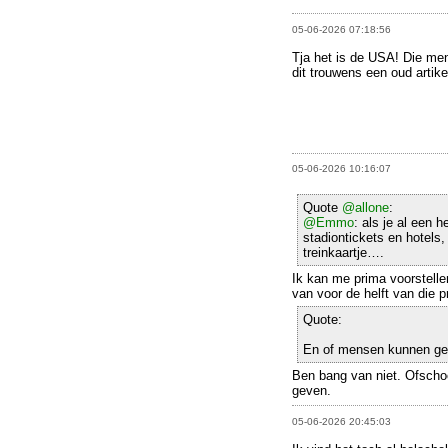
05-06-2026 07:18:56
Tja het is de USA! Die men
dit trouwens een oud artike
05-06-2026 10:16:07
Quote
@allone
:
@Emmo
: als je al een 
stadiontickets en hotels,
treinkaartje….
Ik kan me prima voorstelle
van voor de helft van die pr
Quote:
En of mensen kunnen ge
Ben bang van niet. Ofschoo
geven.
05-06-2026 20:45:03