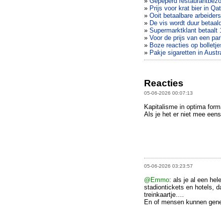
»
Gepeperd restaurantbezo
»
Prijs voor krat bier in Qa
»
Ooit betaalbare arbeiders
»
De vis wordt duur betaa
»
Supermarktklant betaalt 
»
Voor de prijs van een par
»
Boze reacties op bolletje
»
Pakje sigaretten in Austr
Reacties
05-06-2026 00:07:13
Kapitalisme in optima form
Als je het er niet mee een
05-06-2026 03:23:57
@Emmo
: als je al een he
stadiontickets en hotels, d
treinkaartje….
En of mensen kunnen gene