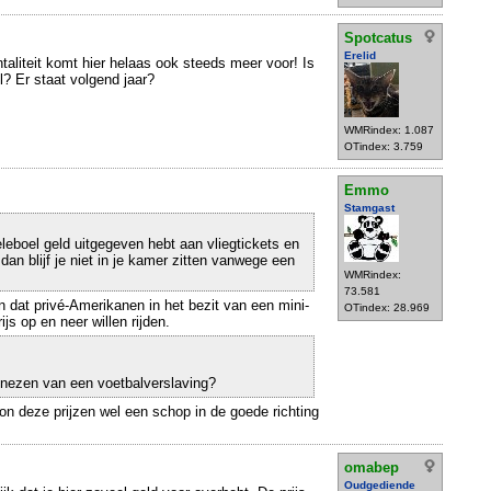
Spotcatus
Erelid
taliteit komt hier helaas ook steeds meer voor! Is
l? Er staat volgend jaar?
WMRindex: 1.087
OTindex: 3.759
Emmo
Stamgast
heleboel geld uitgegeven hebt aan vliegtickets en
 dan blijf je niet in je kamer zitten vanwege een
WMRindex:
73.581
n dat privé-Amerikanen in het bezit van een mini-
OTindex: 28.969
ijs op en neer willen rijden.
nezen van een voetbalverslaving?
n deze prijzen wel een schop in de goede richting
omabep
Oudgediende