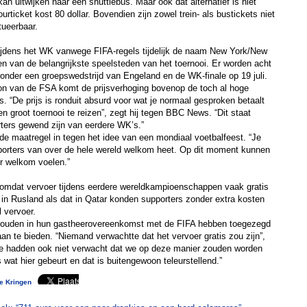
 kan uitwijken naar een shuttlebus. Maar ook dat alternatief is niet
rticket kost 80 dollar. Bovendien zijn zowel trein- als bustickets niet
tueerbaar.
tijdens het WK vanwege FIFA-regels tijdelijk de naam New York/New
een van de belangrijkste speelsteden van het toernooi. Er worden acht
onder een groepswedstrijd van Engeland en de WK-finale op 19 juli.
 van de FSA komt de prijsverhoging bovenop de toch al hoge
s. “De prijs is ronduit absurd voor wat je normaal gesproken betaalt
n groot toernooi te reizen”, zegt hij tegen BBC News. “Dit staat
rters gewend zijn van eerdere WK’s.”
e maatregel in tegen het idee van een mondiaal voetbalfeest. “Je
porters van over de hele wereld welkom heet. Op dit moment kunnen
r welkom voelen.”
ot omdat vervoer tijdens eerdere wereldkampioenschappen vaak gratis
in Rusland als dat in Qatar konden supporters zonder extra kosten
 vervoer.
zouden in hun gastheerovereenkomst met de FIFA hebben toegezegd
aan te bieden. “Niemand verwachtte dat het vervoer gratis zou zijn”,
e hadden ook niet verwacht dat we op deze manier zouden worden
 wat hier gebeurt en dat is buitengewoon teleurstellend.”
te Kringen