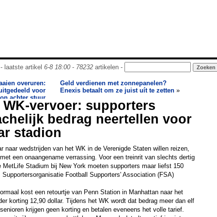
- laatste artikel
6-8 18:00
-
78232
artikelen -
raaien overuren:
Geld verdienen met zonnepanelen?
uitgedeeld voor
Enexis betaalt om ze juist uít te zetten
»
oon achter stuur
 WK-vervoer: supporters
chelijk bedrag neertellen voor
aar stadion
ar naar wedstrijden van het WK in de Verenigde Staten willen reizen,
met een onaangename verrassing. Voor een treinrit van slechts dertig
 MetLife Stadium bij New York moeten supporters maar liefst 150
n. Supportersorganisatie Football Supporters' Association (FSA)
 Normaal kost een retourtje van Penn Station in Manhattan naar het
er korting 12,90 dollar. Tijdens het WK wordt dat bedrag meer dan elf
enioren krijgen geen korting en betalen eveneens het volle tarief.