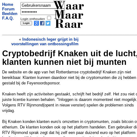
Waar
Home
Forum
Maar
Beelden
F.A.Q.
Login onthouden
Raar
«
Indonesisch leger grijpt in bij
voorstellingen van ontbossingsfilm
Cryptobedrijf Knaken uit de lucht
Zoon gebruikte failliet zorgbureau van
zijn moeder als pinautomaat
»
klanten kunnen niet bij munten
De website en de app van het Rotterdamse cryptobedrijf Knaken zijn niet
bereikbaar. Klanten kunnen daardoor niet bij de cryptomunten die zij hebben
gestald bij de Feyenoordsponsor.
Knaken heeft zijn activiteiten gestaakt, schrijft het bedrijf zelf. Het zou niet 
juiste licentie kunnen behalen. "Inloggen is daarom momenteel niet mogelijk
Volgens RTV Rijnmond(opent in nieuw venster) spelen de problemen sinds
vrijdag.
Bij Knaken konden klanten euro's omzetten in cryptomunten, zoals bitcoin o
etherium. De klanten konden ook op het platform handelen. Een gebruiker d
RTV Rijnmond sprak zegt dat hij zelf een paar duizend euro op het platform