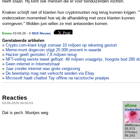
heeft staan. Hij kent ook mensen die er voor tienduizenden inzitten.
Knaken schrijft niet of klanten hun cryptomunten nog terug kunnen krijgen. "
onderzoeken momenteel hoe wij de afhandeling met onze klanten kunnen
vormgeven." Midden juni willen ze met antwoorden komen.
Emmo
03-06-26 - ©
NOS Nieuws
Gerelateerde artikelen
»
Crypto.com-klant krijgt zomaar 10 miljoen op rekening gestort
»
Meme-munt dogecoin stijgt 25.000 procent in waarde
»
Hacker geeft gestolen 7,8 miljoen terug
»
NFT-veiling eerste tweet geflopt: 48 miljoen vraagprijs, hoogste bod 280 do
»
Geen internet in Internetstraat
»
Jaar zonder internet was grote vergissing
»
De beenlamp mag niet verkocht worden via Ebay
»
Microsoft haalt chatbot Tay offline na racistische praatjes
Reacties
03-06-2026 09:00:03
allone
Oudgedie
Dat is pech. Muntjes weg
WMRindex
55.573
OTindex:
99.243