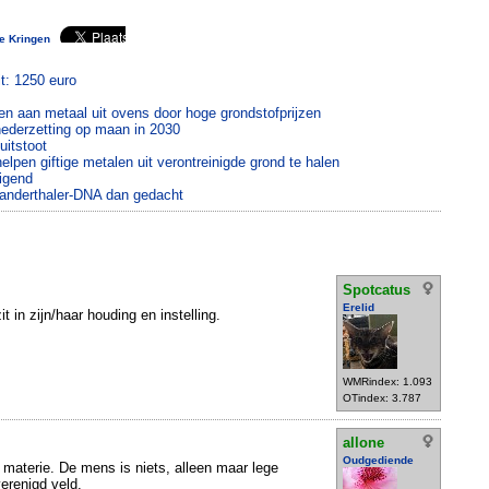
te Kringen
t: 1250 euro
en aan metaal uit ovens door hoge grondstofprijzen
ederzetting op maan in 2030
uitstoot
elpen giftige metalen uit verontreinigde grond te halen
digend
anderthaler-DNA dan gedacht
Spotcatus
Erelid
in zijn/haar houding en instelling.
WMRindex: 1.093
OTindex: 3.787
allone
Oudgediende
materie. De mens is niets, alleen maar lege
verenigd veld.