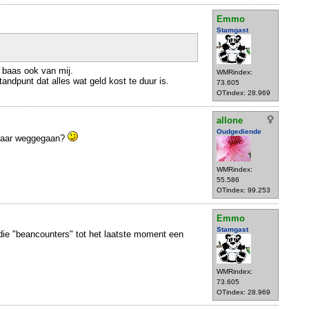
Emmo
Stamgast
 baas ook van mij.
WMRindex:
tandpunt dat alles wat geld kost te duur is.
73.605
OTindex: 28.969
allone
Oudgediende
maar weggegaan?
WMRindex:
55.586
OTindex: 99.253
Emmo
Stamgast
 die "beancounters" tot het laatste moment een
WMRindex:
73.605
OTindex: 28.969