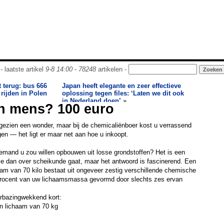
- laatste artikel
9-8 14:00
-
78248
artikelen -
t terug: bus 666
Japan heeft elegante en zeer effectieve
 rijden in Polen
oplossing tegen files: ‘Laten we dit ook
in Nederland doen’
»
en mens? 100 euro
ezien een wonder, maar bij de chemicaliënboer kost u verrassend
gen — het ligt er maar net aan hoe u inkoopt.
emand u zou willen opbouwen uit losse grondstoffen? Het is een
fie dan over scheikunde gaat, maar het antwoord is fascinerend. Een
am van 70 kilo bestaat uit ongeveer zestig verschillende chemische
procent van uw lichaamsmassa gevormd door slechts zes ervan
erbazingwekkend kort:
n lichaam van 70 kg