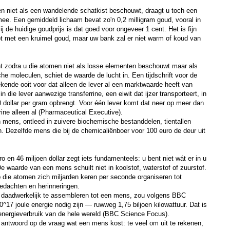
en niet als een wandelende schatkist beschouwt, draagt u toch een
ee. Een gemiddeld lichaam bevat zo'n 0,2 milligram goud, vooral in
ij de huidige goudprijs is dat goed voor ongeveer 1 cent. Het is fijn
pt met een kruimel goud, maar uw bank zal er niet warm of koud van
t zodra u die atomen niet als losse elementen beschouwt maar als
e moleculen, schiet de waarde de lucht in. Een tijdschrift voor de
ekende ooit voor dat alleen de lever al een marktwaarde heeft van
n die lever aanwezige transferrine, een eiwit dat ijzer transporteert, in
 dollar per gram opbrengt. Voor één lever komt dat neer op meer dan
rine alleen al (Pharmaceutical Executive).
n mens, ontleed in zuivere biochemische bestanddelen, tientallen
jn. Dezelfde mens die bij de chemicaliënboer voor 100 euro de deur uit
o en 46 miljoen dollar zegt iets fundamenteels: u bent niet wát er in u
 De waarde van een mens schuilt niet in koolstof, waterstof of zuurstof.
p die atomen zich miljarden keren per seconde organiseren tot
gedachten en herinneringen.
f daadwerkelijk te assembleren tot een mens, zou volgens BBC
17 joule energie nodig zijn — ruwweg 1,75 biljoen kilowattuur. Dat is
s energieverbruik van de hele wereld (BBC Science Focus).
 antwoord op de vraag wat een mens kost: te veel om uit te rekenen,