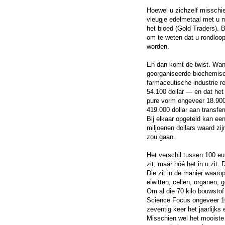
Hoewel u zichzelf misschi
vleugje edelmetaal met u m
het bloed (Gold Traders). B
om te weten dat u rondloo
worden.
En dan komt de twist. Wan
georganiseerde biochemisch
farmaceutische industrie r
54.100 dollar — en dat het i
pure vorm ongeveer 18.900
419.000 dollar aan transfer
Bij elkaar opgeteld kan ee
miljoenen dollars waard zi
zou gaan.
Het verschil tussen 100 eur
zit, maar hóé het in u zit.
Die zit in de manier waaro
eiwitten, cellen, organen, 
Om al die 70 kilo bouwsto
Science Focus ongeveer 10^
zeventig keer het jaarlijk
Misschien wel het mooiste