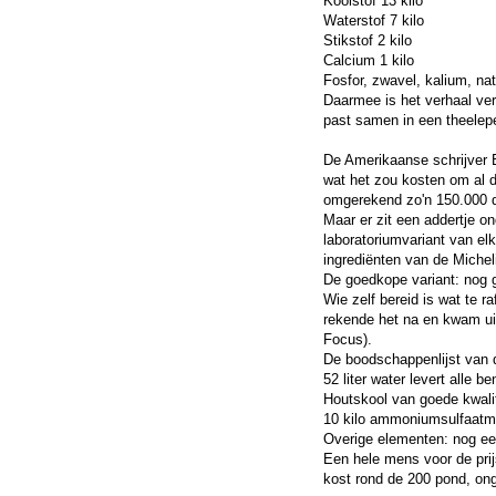
Koolstof 13 kilo
Waterstof 7 kilo
Stikstof 2 kilo
Calcium 1 kilo
Fosfor, zwavel, kalium, na
Daarmee is het verhaal vert
past samen in een theelepel
De Amerikaanse schrijver B
wat het zou kosten om al d
omgerekend zo'n 150.000 d
Maar er zit een addertje o
laboratoriumvariant van el
ingrediënten van de Micheli
De goedkope variant: nog 
Wie zelf bereid is wat te 
rekende het na en kwam ui
Focus).
De boodschappenlijst van 
52 liter water levert alle 
Houtskool van goede kwalit
10 kilo ammoniumsulfaatmes
Overige elementen: nog ee
Een hele mens voor de prij
kost rond de 200 pond, on