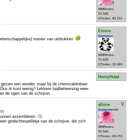
WMRindex:
55.586
OTindex: 99.253
Emmo
Stamgast
wetenschappelijke) manier van uitdrukken.
WMRindex:
73.605
OTindex: 28.969
HenryHiaat
gezien een wonder, maar bij de chemicaliënboer
 Dus ik kost weinig? Lekkere taalbeheersing weer.
an de ogen van de schrijver...
allone
Oudgediende
!!!
kunnen assembleren. 🙄
een gedachtespelletje van de schrijver, die zich
WMRindex:
55.586
OTindex: 99.253