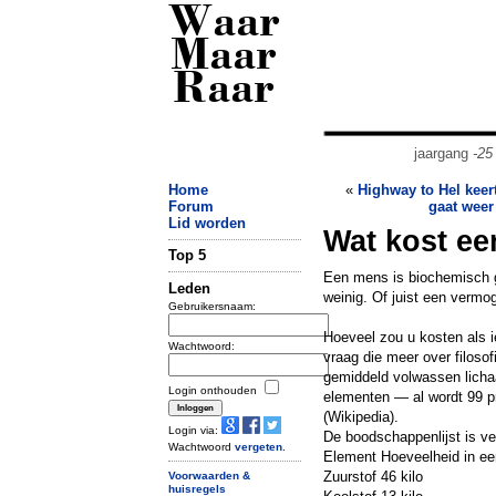
Waar
Maar
Raar
jaargang
-25
Home
«
Highway to Hel keer
Forum
gaat weer
Lid worden
Wat kost e
Top 5
Een mens is biochemisch g
Leden
weinig. Of juist een vermo
Gebruikersnaam:
Hoeveel zou u kosten als i
Wachtwoord:
vraag die meer over filoso
gemiddeld volwassen licha
Login onthouden
elementen — al wordt 99 
(Wikipedia).
Login via:
De boodschappenlijst is v
Wachtwoord
vergeten
.
Element Hoeveelheid in ee
Zuurstof 46 kilo
Voorwaarden &
huisregels