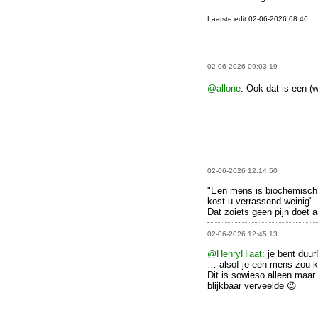
Laatste edit 02-06-2026 08:46
02-06-2026 09:03:19
@allone
: Ook dat is een (
02-06-2026 12:14:50
"Een mens is biochemisch 
kost u verrassend weinig".
Dat zoiets geen pijn doet a
02-06-2026 12:45:13
@HenryHiaat
: je bent duur!
… alsof je een mens zou 
Dit is sowieso alleen maar 
blijkbaar verveelde 😉