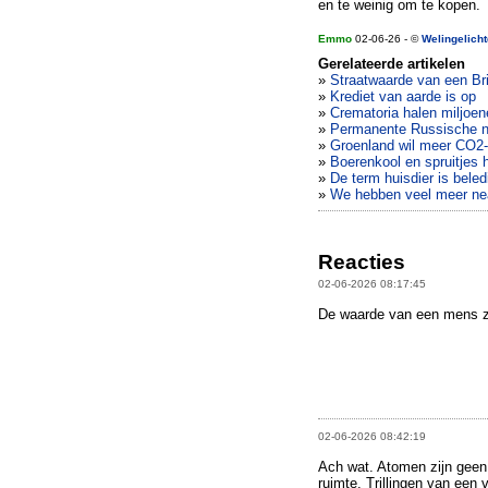
en te weinig om te kopen.
Emmo
02-06-26 - ©
Welingelich
Gerelateerde artikelen
»
Straatwaarde van een Bri
»
Krediet van aarde is op
»
Crematoria halen miljoen
»
Permanente Russische n
»
Groenland wil meer CO2-
»
Boerenkool en spruitjes h
»
De term huisdier is bele
»
We hebben veel meer ne
Reacties
02-06-2026 08:17:45
De waarde van een mens zit 
02-06-2026 08:42:19
Ach wat. Atomen zijn geen 
ruimte. Trillingen van een 