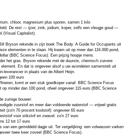
trium, chloor, magnesium plus sporen, samen 1 kilo
eld. De rest — ijzer, zink, jodium, koper, zelfs een vleugje goud —
 (Visual Capitalist).
ill Bryson rekende in zijn boek The Body: A Guide for Occupants uit
eze elementen in te slaan. Hij kwam uit op meer dan 116.000 pond,
ollar (BBC Science Focus). Een prijzig hoopje mens.
nder het gras. Bryson rekende met de duurste, chemisch zuivere
k element. En dat is ongeveer alsof u uw avondeten samenstelt uit
n-leverancier in plaats van de Albert Heijn.
geen 100 euro
raffineren, komt er een stuk goedkoper vanaf. BBC Science Focus
t op minder dan 100 pond, ofwel ongeveer 115 euro (BBC Science
de zuinige bouwer:
benodigde zuurstof en meer dan voldoende waterstof — vrijwel gratis
eit (zo'n 70 procent koolstof): ongeveer 65 euro
tstof voor stikstof en zwavel: zo'n 27 euro
ns 12 tot 17 euro
s van een gemiddeld dagje uit. Ter vergelijking: een volwassen varken
geveer twee keer zoveel (BBC Science Focus).