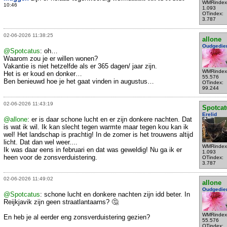
WMRindex
10:46
1.093
OTindex:
3.787
02-06-2026 11:38:25
allone
Oudgedie
@Spotcatus
: oh…
Waarom zou je er willen wonen?
Vakantie is niet hetzelfde als er 365 dagen/ jaar zijn.
WMRindex
Het is er koud en donker…
55.576
Ben benieuwd hoe je het gaat vinden in augustus…
OTindex:
99.244
02-06-2026 11:43:19
Spotcat
Erelid
@allone
: er is daar schone lucht en er zijn donkere nachten. Dat
is wat ik wil. Ik kan slecht tegen warmte maar tegen kou kan ik
wel! Het landschap is prachtig! In de zomer is het trouwens altijd
licht. Dat dan wel weer....
WMRindex
Ik was daar eens in februari en dat was geweldig! Nu ga ik er
1.093
heen voor de zonsverduistering.
OTindex:
3.787
02-06-2026 11:49:02
allone
Oudgedie
@Spotcatus
: schone lucht en donkere nachten zijn idd beter. In
Reijkjavik zijn geen straatlantaarns? 🤔
WMRindex
En heb je al eerder eng zonsverduistering gezien?
55.576
OTindex: