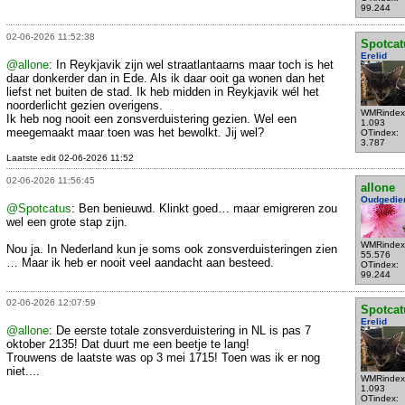
99.244
02-06-2026 11:52:38
Spotcat
Erelid
@allone
: In Reykjavik zijn wel straatlantaarns maar toch is het
daar donkerder dan in Ede. Als ik daar ooit ga wonen dan het
liefst net buiten de stad. Ik heb midden in Reykjavik wél het
noorderlicht gezien overigens.
WMRindex
Ik heb nog nooit een zonsverduistering gezien. Wel een
1.093
meegemaakt maar toen was het bewolkt. Jij wel?
OTindex:
3.787
Laatste edit 02-06-2026 11:52
02-06-2026 11:56:45
allone
Oudgedie
@Spotcatus
: Ben benieuwd. Klinkt goed… maar emigreren zou
wel een grote stap zijn.
WMRindex
Nou ja. In Nederland kun je soms ook zonsverduisteringen zien
55.576
… Maar ik heb er nooit veel aandacht aan besteed.
OTindex:
99.244
02-06-2026 12:07:59
Spotcat
Erelid
@allone
: De eerste totale zonsverduistering in NL is pas 7
oktober 2135! Dat duurt me een beetje te lang!
Trouwens de laatste was op 3 mei 1715! Toen was ik er nog
niet....
WMRindex
1.093
OTindex: