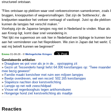
structureel ontstaan.
“Files ontstaan op plekken waar veel verkeersstromen samenkomen, zoals b
bruggen, knooppunten of wegversmallingen. Dat zijn de ‘bottlenecks’, de
knelpunten waardoor het verkeer vertraagt of vastloopt. Juist op die plekken
kunnen de lampjes het verschil maken.’’
Voorlopig zijn de Japanse lampjes nog niet in Nederland te vinden. Maar als
aan Knoop ligt, komt daar snel verandering in.
“Het lijkt me supermooi om ook hier in Nederland een bijdrage te kunnen lev
aan het verminderen van het fileprobleem. We zien in Japan dat het werkt. 
wat mij betreft kunnen we beginnen!”
Emmo
01-06-26 - ©
Welingelichte Kringen
Gerelateerde artikelen
»
Draagbare wc-pot voor als je in de... opstopping zit
»
Gezin uit Tessenderlo hangt liefst 64.000 kerstlampjes op: “Twee maande
mee bezig geweest”
»
Familie maakt kerstsfeer met ruim een miljoen lampjes
»
Beetje overdreven, wel een record: 502.165 kerstlampjes
»
Slapeloze nachten door kerstverlichting
»
Lampje op net redt zeeschildpad
»
Vrouw wil regenbooghuis tegen antihomoburen
»
Hongerige hond ziet kerstverlichting als maaltje
Reacties