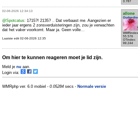
3.787
02-06-2026 12:34:13
allone
Oudgedie
@Spotcatus
: 1715?! 2135? .. Dat verbaast me. Aangezien er
ieder jaar ergens 2 zonsverduisteringen zijn, zou je verwachten
dat het vaker voorkomt. Maar ja. Geen volle…
WMRindex
55.576
Laatste edit 02-06-2026 12:35
OTindex:
99.244
Om hier te kunnen reageren moet je lid zijn.
Meld je
nu
aan.
Login via:
WMRphp ver. 6.0 mobiel -
0.05284
secs -
Normale versie