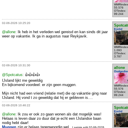
WMRindex
55.576
OTindex:
99.244
02-06-2026 10:25:20
Spotcat
Erelid
@allone
: Ik heb in het verleden wel gereisd en kan sinds dit jaar
weer op vakantie. Ik ga in augustus naar Reykjavik.
WMRindex
1.093
OTindex:
3.787
02-06-2026 10:31:30
allone
Oudgedie
@Spotcatus
: 👍👍👍👍
IJsland lijkt me geweldig
En bijkomend voordeel: er zijn geen muggen.
WMRindex
55.576
OTindex:
Mijn nicht had een vriend (relatie met) die op vakantie ging naar
99.244
IJsland. Hij vond t zo geweldig dat hij er gebleven is….
02-06-2026 10:46:22
Spotcat
Erelid
@allone
: Ik zou er ook zo gaan wonen als dat mogelijk was!
Helaas is leven daar zo duur dat je echt een IJslandse baan
nodig hebt daar!
Muggen
zijn er helaas tegenwoordig wel...
Laatste edit 02-06-2026