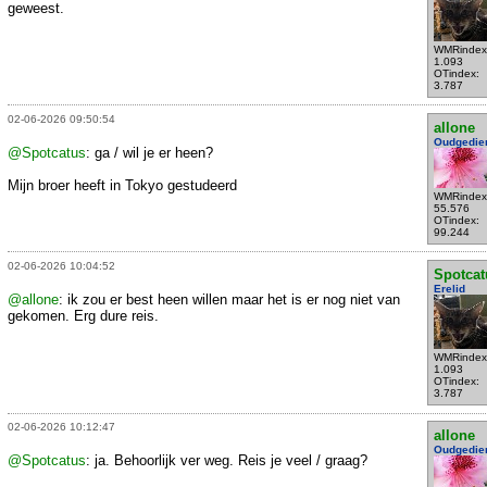
geweest.
WMRindex
1.093
OTindex:
3.787
02-06-2026 09:50:54
allone
Oudgedie
@Spotcatus
: ga / wil je er heen?
Mijn broer heeft in Tokyo gestudeerd
WMRindex
55.576
OTindex:
99.244
02-06-2026 10:04:52
Spotcat
Erelid
@allone
: ik zou er best heen willen maar het is er nog niet van
gekomen. Erg dure reis.
WMRindex
1.093
OTindex:
3.787
02-06-2026 10:12:47
allone
Oudgedie
@Spotcatus
: ja. Behoorlijk ver weg. Reis je veel / graag?