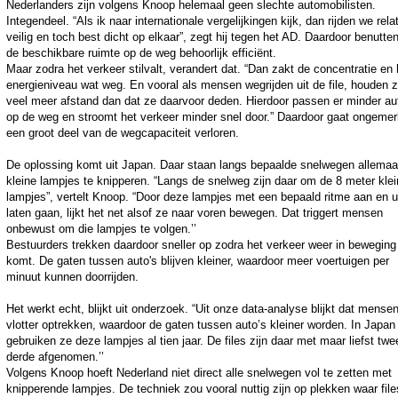
Nederlanders zijn volgens Knoop helemaal geen slechte automobilisten.
Integendeel. “Als ik naar internationale vergelijkingen kijk, dan rijden we relat
veilig en toch best dicht op elkaar”, zegt hij tegen het AD. Daardoor benutte
de beschikbare ruimte op de weg behoorlijk efficiënt.
Maar zodra het verkeer stilvalt, verandert dat. “Dan zakt de concentratie en 
energieniveau wat weg. En vooral als mensen wegrijden uit de file, houden 
veel meer afstand dan dat ze daarvoor deden. Hierdoor passen er minder au
op de weg en stroomt het verkeer minder snel door.” Daardoor gaat ongemer
een groot deel van de wegcapaciteit verloren.
De oplossing komt uit Japan. Daar staan langs bepaalde snelwegen allemaa
kleine lampjes te knipperen. “Langs de snelweg zijn daar om de 8 meter kle
lampjes”, vertelt Knoop. “Door deze lampjes met een bepaald ritme aan en ui
laten gaan, lijkt het net alsof ze naar voren bewegen. Dat triggert mensen
onbewust om die lampjes te volgen.’’
Bestuurders trekken daardoor sneller op zodra het verkeer weer in beweging
komt. De gaten tussen auto's blijven kleiner, waardoor meer voertuigen per
minuut kunnen doorrijden.
Het werkt echt, blijkt uit onderzoek. “Uit onze data-analyse blijkt dat mense
vlotter optrekken, waardoor de gaten tussen auto’s kleiner worden. In Japan
gebruiken ze deze lampjes al tien jaar. De files zijn daar met maar liefst twe
derde afgenomen.’’
Volgens Knoop hoeft Nederland niet direct alle snelwegen vol te zetten met
knipperende lampjes. De techniek zou vooral nuttig zijn op plekken waar file