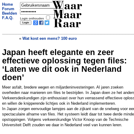
Waar
Home
Forum
Maar
Beelden
F.A.Q.
Login onthouden
Raar
«
Wat kost een mens? 100 euro
Japan heeft elegante en zeer
Frans museum meldt diefstal van
kunstzinnige banaan
»
effectieve oplossing tegen files:
‘Laten we dit ook in Nederland
doen’
Meer asfalt, bredere wegen en miljardeninvesteringen. Al jaren zoeken
overheden naar manieren om files te bestrijden. In Japan doen ze het ander
Verkeersdeskundigen zijn enthousiast over hun verrassend effectieve oplos
en willen de knipperende lichtjes ook in Nederland implementeren.
In Japan zorgen eenvoudige lampjes aan de zijkant van de snelweg voor ee
spectaculaire afname van files. Het systeem leidt daar tot twee derde minde
opstoppingen. Volgens verkeerskundige Victor Knoop van de Technische
Universiteit Delft zouden we daar in Nederland veel van kunnen leren.