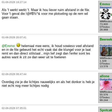
01-06-2026 19:27:14
Emmo
Stamgast
Als 't werkt werkt 't. Maar ik hou liever ruim afstand in de file.
Voor 't geval die !@#$%^& voor me plotseling op de rem wil
gaan staan.
WMRindex
73.600
OTindex:
28.969
01-06-2026 20:07:41
Beeree
@Emmo
:
helemaal mee eens, ik houd sowieso veel afstand
Oudgedie
en in de file gebeurd het echt vaak dat die klungel voor je laat
remt en dan direct stilstaat , mijn lief zegt dan l'enfer sont les
autres want ik zit ze dan weer uit te foeteren
WMRindex
1.329
OTindex:
13.578
02-06-2026 06:47:44
allone
Oudgedie
Overdag zie je die lichtjes nauwelijks en als het donker is heb je
niet echt nog meer lichtjes nodig
WMRindex
55.576
OTindex:
99.244
02-06-2026 07:35:01
Spotcat