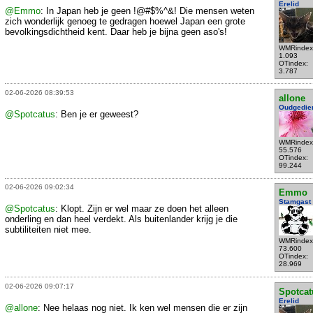
Erelid
@Emmo
: In Japan heb je geen !@#$%^&! Die mensen weten
zich wonderlijk genoeg te gedragen hoewel Japan een grote
bevolkingsdichtheid kent. Daar heb je bijna geen aso's!
WMRindex
1.093
OTindex:
3.787
02-06-2026 08:39:53
allone
Oudgedie
@Spotcatus
: Ben je er geweest?
WMRindex
55.576
OTindex:
99.244
02-06-2026 09:02:34
Emmo
Stamgast
@Spotcatus
: Klopt. Zijn er wel maar ze doen het alleen
onderling en dan heel verdekt. Als buitenlander krijg je die
subtiliteiten niet mee.
WMRindex
73.600
OTindex:
28.969
02-06-2026 09:07:17
Spotcat
Erelid
@allone
: Nee helaas nog niet. Ik ken wel mensen die er zijn