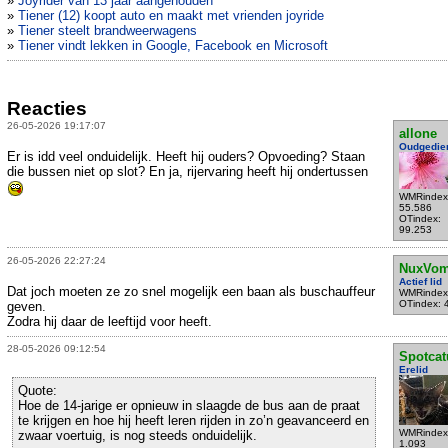
»
Joyrider van 13 jaar aangehouden
»
Tiener (12) koopt auto en maakt met vrienden joyride
»
Tiener steelt brandweerwagens
»
Tiener vindt lekken in Google, Facebook en Microsoft
Reacties
26-05-2026 19:17:07
allone
Oudgedie
Er is idd veel onduidelijk. Heeft hij ouders? Opvoeding? Staan
die bussen niet op slot? En ja, rijervaring heeft hij ondertussen
WMRindex
55.586
OTindex:
99.253
26-05-2026 22:27:24
NuxVom
Actief lid
Dat joch moeten ze zo snel mogelijk een baan als buschauffeur
WMRindex
OTindex: 
geven.
Zodra hij daar de leeftijd voor heeft.
28-05-2026 09:12:54
Spotcat
Erelid
Quote:
Hoe de 14-jarige er opnieuw in slaagde de bus aan de praat
te krijgen en hoe hij heeft leren rijden in zo’n geavanceerd en
WMRindex
zwaar voertuig, is nog steeds onduidelijk.
1.093