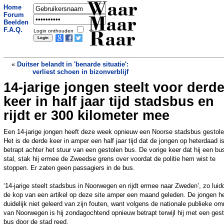
Waar
Home
Forum
Maar
Beelden
F.A.Q.
Login onthouden
Raar
«
Duitser belandt in 'benarde situatie':
verliest schoen in bizonverblijf
14-jarige jongen steelt voor derd
Woonark in Zwartsluis dreigt te zinken,
maar bewoners zijn op vakantie
»
keer in half jaar tijd stadsbus en
rijdt er 300 kilometer mee
Een 14-jarige jongen heeft deze week opnieuw een Noorse stadsbus gestole
Het is de derde keer in amper een half jaar tijd dat de jongen op heterdaad i
betrapt achter het stuur van een gestolen bus. De vorige keer dat hij een bu
stal, stak hij ermee de Zweedse grens over voordat de politie hem wist te
stoppen. Er zaten geen passagiers in de bus.
‘14-jarige steelt stadsbus in Noorwegen en rijdt ermee naar Zweden’, zo luid
de kop van een artikel op deze site amper een maand geleden. De jongen he
duidelijk niet geleerd van zijn fouten, want volgens de nationale publieke o
van Noorwegen is hij zondagochtend opnieuw betrapt terwijl hij met een ges
bus door de stad reed.