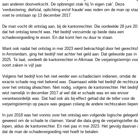
aan anderen doorverkocht. De opbrengst stak hij 'in eigen zak'. Deze
'verduistering, diefstal, oplichting en/of fraude' was reden om de man op st
voet te ontslaan op 13 december 2017.
De man vocht dit ontslag aan, bij de kantonrechter. Die oordeelde 28 juni 20
dat het ontslag terecht was. Het bedrijf verzuimde op beide data een
schadevergoeding te eisen. En dat komt hen nu duur te staan.
Want ook nadat het ontslag in mei 2023 werd bekrachtigd door het gerechts
in Amsterdam, ging het bedrijf niet achter het geld aan. Dat gebeurde pas in 
2025. Te laat, oordeelt de kantonrechter in Alkmaar. De verjaringstermijn voo
soort zaken is vijf jaar.
Volgens het bedrijf kon het niet eerder een schadeclaim indienen, omdat de
exacte schade nog niet bekend was. Daarnaast wilde het bedrijf de rechtsz
over het ontslag afwachten. Niet nodig, volgens de kantonrechter. Het bedrij
wist namelijk in december 2017 al wel dát er schade was en wie ervoor
verantwoordelijk was. Dat had ook als bij-effect gehad dat de teller voor de
verjaringstermijn op pauze was gegaan zolang de andere rechtszaken liepen
In juni 2018 was het vonnis over het ontslag een volgende logische gelegen
geweest om de schade te claimen. Vanaf die data ging de verjaringsteller d
lopen, aldus de kantonrechter. En niet pas in mei 2023. Het gevolg daarvan 
dat de man de schadevergoeding niet hoeft te betalen.