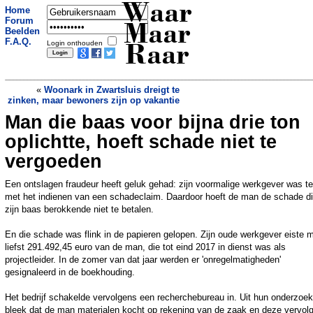
Waar
Home
Forum
Maar
Beelden
F.A.Q.
Login onthouden
Raar
«
Woonark in Zwartsluis dreigt te
zinken, maar bewoners zijn op vakantie
Man die baas voor bijna drie ton
Gewelddadige landschildpad roeit eigen
kolonie uit, ‘demografische suïcide’
»
oplichtte, hoeft schade niet te
vergoeden
Een ontslagen fraudeur heeft geluk gehad: zijn voormalige werkgever was te
met het indienen van een schadeclaim. Daardoor hoeft de man de schade die
zijn baas berokkende niet te betalen.
En die schade was flink in de papieren gelopen. Zijn oude werkgever eiste 
liefst 291.492,45 euro van de man, die tot eind 2017 in dienst was als
projectleider. In de zomer van dat jaar werden er 'onregelmatigheden'
gesignaleerd in de boekhouding.
Het bedrijf schakelde vervolgens een recherchebureau in. Uit hun onderzoek
bleek dat de man materialen kocht op rekening van de zaak en deze vervol