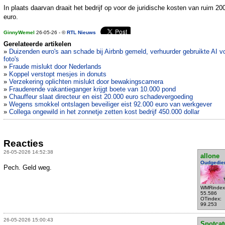
In plaats daarvan draait het bedrijf op voor de juridische kosten van ruim 20
euro.
GinnyWemel
26-05-26 - ©
RTL Nieuws
Gerelateerde artikelen
»
Duizenden euro's aan schade bij Airbnb gemeld, verhuurder gebruikte AI v
foto's
»
Fraude mislukt door Nederlands
»
Koppel verstopt mesjes in donuts
»
Verzekering oplichten mislukt door bewakingscamera
»
Frauderende vakantieganger krijgt boete van 10.000 pond
»
Chauffeur slaat directeur en eist 20.000 euro schadevergoeding
»
Wegens smokkel ontslagen beveiliger eist 92.000 euro van werkgever
»
Collega ongewild in het zonnetje zetten kost bedrijf 450.000 dollar
Reacties
26-05-2026 14:52:38
allone
Oudgedie
Pech. Geld weg.
WMRindex
55.586
OTindex:
99.253
26-05-2026 15:00:43
Spotcat