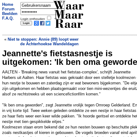
Waar
Home
Forum
Maar
Beelden
F.A.Q.
Login onthouden
Raar
«
Niet te stoppen: Annie (89) loopt weer
de Achterhoekse Wandeldagen
Jeannette's fietstasnestje is
De rijkste kat ter wereld blijkt helemaal
niet zo rijk
»
uitgekomen: 'Ik ben oma geworde
AALTEN - 'Breaking news vanuit het fietstas-complex', schrijft Jeannette
Harbers uit Aalten. Haar fietstas was gekraakt door een stelletje koolmezen
hun nestje te bouwen en zaterdag zijn er wat bewoners bijgekomen. "De eitj
zijn uitgekomen en hebben plaatsgemaakt voor tien mini-wezentjes die eruit
alsof ze rechtstreeks uit een sciencefictionfilm komen."
"Ik ben oma geworden", zegt Jeannette vrolijk tegen Omroep Gelderland. En
in vrij korte tijd. Twee weken geleden ontdekte ze een nestje in haar fietstas
ze haar fiets weer een keer wilde pakken. "Ik hoorde geritsel en ontdekte he
nestje met tien gespikkelde eitjes."
Koolmezen staan erom bekend dat ze hun nesten bouwen op beschutte ple
zoals nestkastjes of kieren in gebouwen. De vogels broeden vanaf eind april