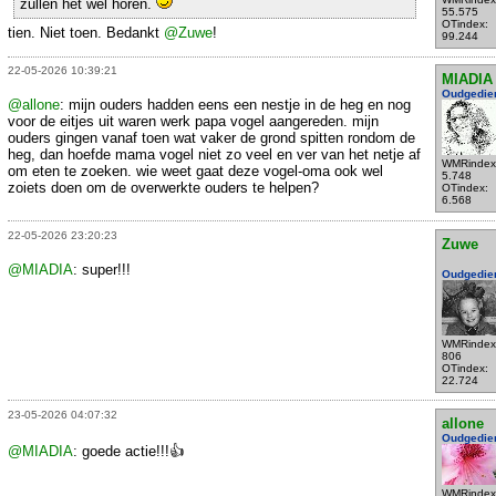
zullen het wel horen.
55.575
OTindex:
tien. Niet toen. Bedankt
@Zuwe
!
99.244
22-05-2026 10:39:21
MIADIA
Oudgedie
@allone
: mijn ouders hadden eens een nestje in de heg en nog
voor de eitjes uit waren werk papa vogel aangereden. mijn
ouders gingen vanaf toen wat vaker de grond spitten rondom de
heg, dan hoefde mama vogel niet zo veel en ver van het netje af
WMRindex
om eten te zoeken. wie weet gaat deze vogel-oma ook wel
5.748
zoiets doen om de overwerkte ouders te helpen?
OTindex:
6.568
22-05-2026 23:20:23
Zuwe
@MIADIA
: super!!!
Oudgedie
WMRindex
806
OTindex:
22.724
23-05-2026 04:07:32
allone
Oudgedie
@MIADIA
: goede actie!!!👍
WMRindex