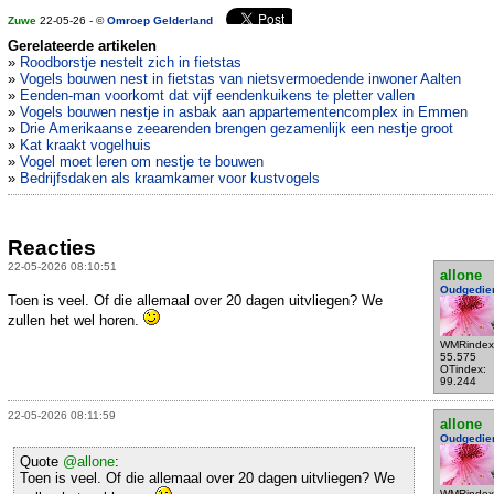
Zuwe
22-05-26 - ©
Omroep Gelderland
Gerelateerde artikelen
»
Roodborstje nestelt zich in fietstas
»
Vogels bouwen nest in fietstas van nietsvermoedende inwoner Aalten
»
Eenden-man voorkomt dat vijf eendenkuikens te pletter vallen
»
Vogels bouwen nestje in asbak aan appartementencomplex in Emmen
»
Drie Amerikaanse zeearenden brengen gezamenlijk een nestje groot
»
Kat kraakt vogelhuis
»
Vogel moet leren om nestje te bouwen
»
Bedrijfsdaken als kraamkamer voor kustvogels
Reacties
22-05-2026 08:10:51
allone
Oudgedie
Toen is veel. Of die allemaal over 20 dagen uitvliegen? We
zullen het wel horen.
WMRindex
55.575
OTindex:
99.244
22-05-2026 08:11:59
allone
Oudgedie
Quote
@allone
:
Toen is veel. Of die allemaal over 20 dagen uitvliegen? We
WMRindex