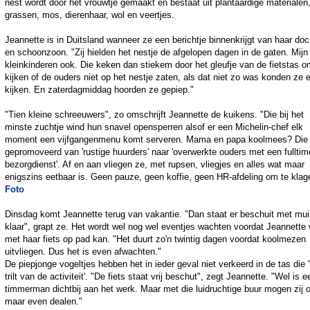
nest wordt door het vrouwtje gemaakt en bestaat uit plantaardige materialen
grassen, mos, dierenhaar, wol en veertjes.
Jeannette is in Duitsland wanneer ze een berichtje binnenkrijgt van haar doc
en schoonzoon. "Zij hielden het nestje de afgelopen dagen in de gaten. Mijn
kleinkinderen ook. Die keken dan stiekem door het gleufje van de fietstas o
kijken of de ouders niet op het nestje zaten, als dat niet zo was konden ze 
kijken. En zaterdagmiddag hoorden ze gepiep."
"Tien kleine schreeuwers", zo omschrijft Jeannette de kuikens. "Die bij het
minste zuchtje wind hun snavel opensperren alsof er een Michelin-chef elk
moment een vijfgangenmenu komt serveren. Mama en papa koolmees? Die 
gepromoveerd van 'rustige huurders' naar 'overwerkte ouders met een fulltim
bezorgdienst'. Af en aan vliegen ze, met rupsen, vliegjes en alles wat maar
enigszins eetbaar is. Geen pauze, geen koffie, geen HR-afdeling om te klag
Foto
Dinsdag komt Jeannette terug van vakantie. "Dan staat er beschuit met mui
klaar", grapt ze. Het wordt wel nog wel eventjes wachten voordat Jeannette
met haar fiets op pad kan. "Het duurt zo'n twintig dagen voordat koolmezen
uitvliegen. Dus het is even afwachten."
De piepjonge vogeltjes hebben het in ieder geval niet verkeerd in de tas die '
trilt van de activiteit'. "De fiets staat vrij beschut", zegt Jeannette. "Wel is e
timmerman dichtbij aan het werk. Maar met die luidruchtige buur mogen zij 
maar even dealen."