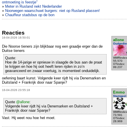
ontmoeting is feestje”
»
Meter in Rusland nekt Nederlander
»
Noorwegen waarschuwt burgers: niet op Rusland plassen!
»
Chauffeur stadsbus op de bon
Reacties
16-04-2026 16:50:01
allone
Oudgedie
Die Noorse tieners zijn blijkbaar nog een graadje erger dan de
Duitse tieners
Quote:
WMRindex
55.570
Hoe de 14-jarige er opnieuw in slaagde de bus aan de praat
OTindex:
te krijgen en hoe hij ooit heeft leren rijden in zo’n
99.237
geavanceerd en zwaar voertuig, is momenteel onduidelijk.
oefening baart kunst. Volgende keer rijdt hij via Denemarken en
Duitsland + Frankrijk door naar Spanje?
16-04-2026 23:55:18
Emmo
Stamgast
Quote
@allone
:
Volgende keer rijdt hij via Denemarken en Duitsland +
Frankrijk door naar Spanje?
WMRindex
73.591
Vast. Hij weet nou hoe het moet.
OTindex:
28.969