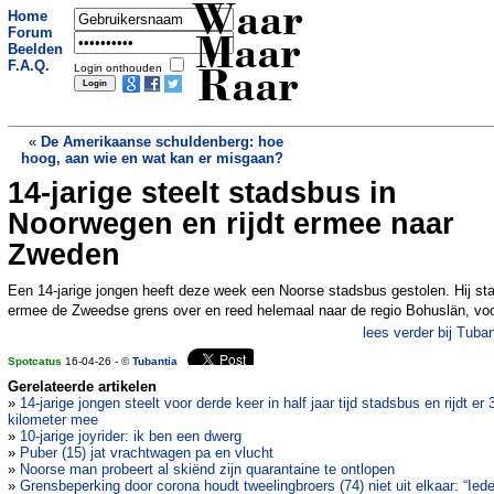
Waar
Home
Forum
Maar
Beelden
F.A.Q.
Login onthouden
Raar
«
De Amerikaanse schuldenberg: hoe
hoog, aan wie en wat kan er misgaan?
14-jarige steelt stadsbus in
Duitse vrouw denkt dat haar auto is
gestolen, maar voertuig duikt maanden
Noorwegen en rijdt ermee naar
later plots op
»
Zweden
Een 14-jarige jongen heeft deze week een Noorse stadsbus gestolen. Hij st
ermee de Zweedse grens over en reed helemaal naar de regio Bohuslän, vo
lees verder bij Tuban
Spotcatus
16-04-26 - ©
Tubantia
Gerelateerde artikelen
»
14-jarige jongen steelt voor derde keer in half jaar tijd stadsbus en rijdt er 
kilometer mee
»
10-jarige joyrider: ik ben een dwerg
»
Puber (15) jat vrachtwagen pa en vlucht
»
Noorse man probeert al skiënd zijn quarantaine te ontlopen
»
Grensbeperking door corona houdt tweelingbroers (74) niet uit elkaar: “Ied