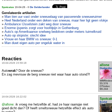
Spotcatus
16-04-26 - ©
De Gelderlander
Gerelateerde artikelen
»
Man tien uur vast onder sneeuwlaag van passerende sneeuwruimer
»
Heel Nederland onder een deken van sneeuw, maar hier ligt geen vlokje
»
Ambulance IJsselstein zakt weg door sneeuw
»
Enorme ijspenis zorgt voor hoofdpijn in Gothenburg
»
Auto's op Amerikaanse snelweg bedolven onder meters tuimelkruid
»
Auto op skipiste: slecht idee
»
Vrouw en haar BMW vs sneeuw: 0-1
»
Man duwt eigen auto per ongeluk water in
Reacties
16-04-2026 15:59:18
allone
Oudgedie
Auto
wrak
? Door de sneeuw?
En zag mevrouw de berg sneeuw niet waar haar auto stond?!
WMRindex
55.576
OTindex:
99.244
16-04-2026 16:22:02
Spotcat
Erelid
@allone
: ik vroeg me hetzelfde af, had ze haar raampje niet
goed dicht dan? Of heeft smeltsneeuw hetzelfde effect als auto
te water?