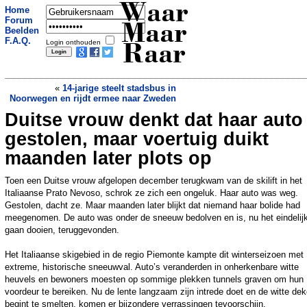
Waar
Home
Forum
Maar
Beelden
F.A.Q.
Login onthouden
Raar
«
14-jarige steelt stadsbus in
Noorwegen en rijdt ermee naar Zweden
Duitse vrouw denkt dat haar auto 
Hoe moordzuchtig zijn die schattige
poezen eigenlijk? Niet schrikken...
»
gestolen, maar voertuig duikt
maanden later plots op
Toen een Duitse vrouw afgelopen december terugkwam van de skilift in het
Italiaanse Prato Nevoso, schrok ze zich een ongeluk. Haar auto was weg.
Gestolen, dacht ze. Maar maanden later blijkt dat niemand haar bolide had
meegenomen. De auto was onder de sneeuw bedolven en is, nu het eindelijk
gaan dooien, teruggevonden.
Het Italiaanse skigebied in de regio Piemonte kampte dit winterseizoen met
extreme, historische sneeuwval. Auto’s veranderden in onherkenbare witte
heuvels en bewoners moesten op sommige plekken tunnels graven om hun
voordeur te bereiken. Nu de lente langzaam zijn intrede doet en de witte de
begint te smelten, komen er bijzondere verrassingen tevoorschijn.