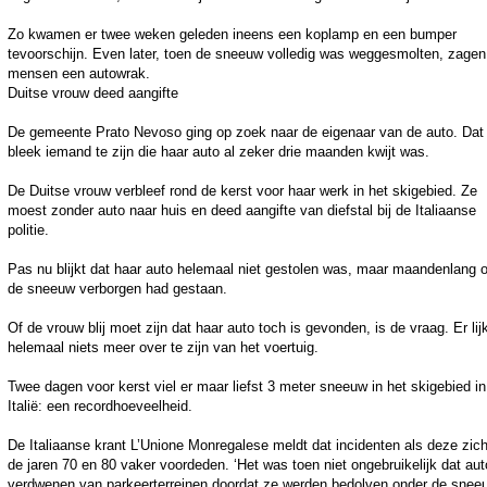
Zo kwamen er twee weken geleden ineens een koplamp en een bumper
tevoorschijn. Even later, toen de sneeuw volledig was weggesmolten, zagen
mensen een autowrak.
Duitse vrouw deed aangifte
De gemeente Prato Nevoso ging op zoek naar de eigenaar van de auto. Dat
bleek iemand te zijn die haar auto al zeker drie maanden kwijt was.
De Duitse vrouw verbleef rond de kerst voor haar werk in het skigebied. Ze
moest zonder auto naar huis en deed aangifte van diefstal bij de Italiaanse
politie.
Pas nu blijkt dat haar auto helemaal niet gestolen was, maar maandenlang 
de sneeuw verborgen had gestaan.
Of de vrouw blij moet zijn dat haar auto toch is gevonden, is de vraag. Er lij
helemaal niets meer over te zijn van het voertuig.
Twee dagen voor kerst viel er maar liefst 3 meter sneeuw in het skigebied in
Italië: een recordhoeveelheid.
De Italiaanse krant L’Unione Monregalese meldt dat incidenten als deze zich
de jaren 70 en 80 vaker voordeden. ‘Het was toen niet ongebruikelijk dat aut
verdwenen van parkeerterreinen doordat ze werden bedolven onder de sneeu