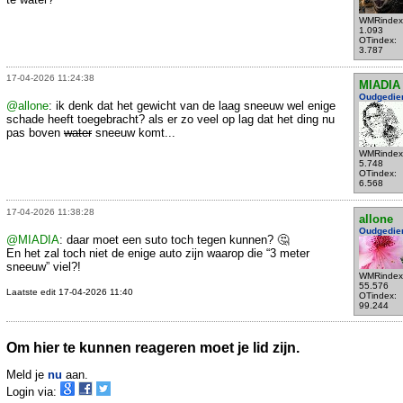
WMRindex
1.093
OTindex:
3.787
17-04-2026 11:24:38
MIADIA
Oudgedie
@allone
: ik denk dat het gewicht van de laag sneeuw wel enige
schade heeft toegebracht? als er zo veel op lag dat het ding nu
pas boven
water
sneeuw komt...
WMRindex
5.748
OTindex:
6.568
17-04-2026 11:38:28
allone
Oudgedie
@MIADIA
: daar moet een suto toch tegen kunnen? 🤔
En het zal toch niet de enige auto zijn waarop die “3 meter
sneeuw” viel?!
WMRindex
55.576
Laatste edit 17-04-2026 11:40
OTindex:
99.244
Om hier te kunnen reageren moet je lid zijn.
Meld je
nu
aan.
Login via: