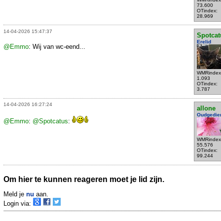
73.600
OTindex:
28.969
14-04-2026 15:47:37
Spotcat
Erelid
@Emmo
: Wij van wc-eend...
WMRindex
1.093
OTindex:
3.787
14-04-2026 16:27:24
allone
Oudgedie
@Emmo
:
@Spotcatus
:
WMRindex
55.576
OTindex:
99.244
Om hier te kunnen reageren moet je lid zijn.
Meld je
nu
aan.
Login via: