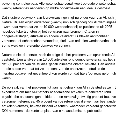
bewering controleerbaar. Alle wetenschap bouwt voort op oudere wetenschap
waarbij referenties aangeven op welke onderzoeken een idee is gestoeld.
Dat illustere bouwwerk van kruisverwijzingen ligt nu onder vuur van AI, schrij
Nature. Bij een eigen onderzoek (waarbij ironisch genoeg ook AI werd ingeze
kwam naar voren dat zeker 10.000 wetenschappelijke publicaties uit 2025
hopeloos tekortschoten bij het verwijzen naar bronnen. Citaten in
congresverslagen, artikelen en andere vakliteratuur bleken aantoonbaar
verzonnen of onherkenbaar veranderd, titels van artikelen werden verhaspel
soms werd een referentie domweg verzonnen.
Nature is niet de eerste, noch de enige die het probleem van oprukkende AI
vaststelt. Een analyse van 18.000 artikelen rond computerwetenschap liet z
dat 2,6 procent van de studies 'gehallucineerde citaten' bevatte. Een andere
studie stelde vast dat tot zes procent van de onderzochte studies de
literatuuropgave niet geverifieerd kon worden omdat titels 'opnieuw geformul
waren.
De oorzaak van het probleem ligt aan het gebruik van AI in de studies zelf.
experiment om met AI-chatbots academische artikelen te genereren rond
psychische aandoeningen, leidde tot een rampzalige twintig procent foutiev
verzonnen referenties. 45 procent van de referenties die wel naar bestaande
artikelen verwees, bevatte kinderlijke fouten, waaronder verkeerd genoteerd
DOI-nummers - de kentekenplaat van elke academische publicatie.