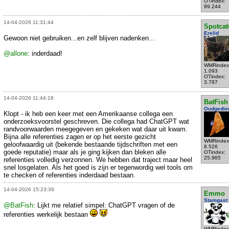
OTindex:
99.244
14-04-2026 11:31:44
Spotcat
Erelid
Gewoon niet gebruiken...en zelf blijven nadenken...
@allone
: inderdaad!
WMRindex
1.093
OTindex:
3.787
14-04-2026 11:44:18
BatFish
Oudgedie
Klopt - ik heb een keer met een Amerikaanse collega een
onderzoeksvoorstel geschreven. Die collega had ChatGPT wat
randvoorwaarden meegegeven en gekeken wat daar uit kwam.
Bijna alle referenties zagen er op het eerste gezicht
WMRindex
geloofwaardig uit (bekende bestaande tijdschriften met een
8.526
goede reputatie) maar als je ging kijken dan bleken alle
OTindex:
25.965
referenties volledig verzonnen. We hebben dat traject maar heel
snel losgelaten. Als het goed is zijn er tegenwordig wel tools om
te checken of referenties inderdaad bestaan.
14-04-2026 15:23:39
Emmo
Stamgast
@BatFish
: Lijkt me relatief simpel: ChatGPT vragen of de
referenties werkelijk bestaan
WMRindex