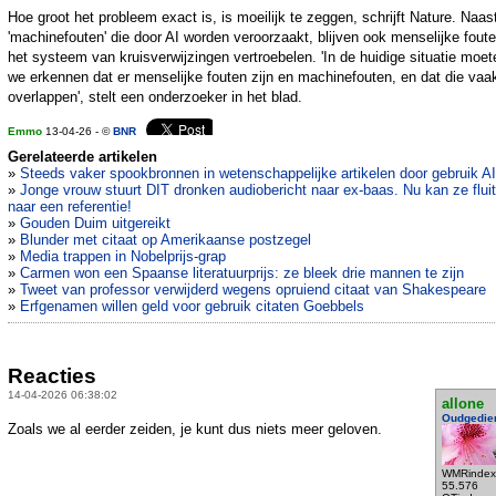
Hoe groot het probleem exact is, is moeilijk te zeggen, schrijft Nature. Naas
'machinefouten' die door AI worden veroorzaakt, blijven ook menselijke fout
het systeem van kruisverwijzingen vertroebelen. 'In de huidige situatie moet
we erkennen dat er menselijke fouten zijn en machinefouten, en dat die vaa
overlappen', stelt een onderzoeker in het blad.
Emmo
13-04-26 - ©
BNR
Gerelateerde artikelen
»
Steeds vaker spookbronnen in wetenschappelijke artikelen door gebruik AI
»
Jonge vrouw stuurt DIT dronken audiobericht naar ex-baas. Nu kan ze flui
naar een referentie!
»
Gouden Duim uitgereikt
»
Blunder met citaat op Amerikaanse postzegel
»
Media trappen in Nobelprijs-grap
»
Carmen won een Spaanse literatuurprijs: ze bleek drie mannen te zijn
»
Tweet van professor verwijderd wegens opruiend citaat van Shakespeare
»
Erfgenamen willen geld voor gebruik citaten Goebbels
Reacties
14-04-2026 06:38:02
allone
Oudgedie
Zoals we al eerder zeiden, je kunt dus niets meer geloven.
WMRindex
55.576