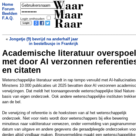
Waar
Home
Forum
Maar
Beelden
F.A.Q.
Login onthouden
Raar
«
Jongetje (9) bevrijd na anderhalf jaar
in bestelbusje in Frankrijk
Academische literatuur overspoe
Tesla met zelfrijdende functie mag de
weg op in Nederland
»
met door AI verzonnen referentie
en citaten
Wetenschappelijke literatuur wordt in rap tempo vervuild met AI-hallucinaties
Minstens 10.000 publicaties uit 2025 bevatten door AI verzonnen academis
verwijzingen. Dat meldt het toonaangevende wetenschappelijke blad Nature
basis van eigen onderzoek. Ook andere wetenschappelijke instituten trekke
aan de bel.
De verwijzing of referentie is de hoeksteen van al het wetenschappelijk
onderzoek. Niet voor niets wordt door wetenschappers bij elke bewering
minutieus naar vakliteratuur verwezen, onder vermelding van paginanummer
datum van uitgave en andere gegevens die geraadpleegde onderzoeken voo
derden altijd vindbaar maken. Bronvermelding maakt een wetenschappelijke