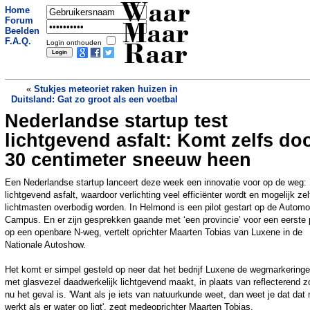
Waar
Home
Forum
Maar
Beelden
F.A.Q.
Login onthouden
Raar
«
Stukjes meteoriet raken huizen in
Duitsland: Gat zo groot als een voetbal
Nederlandse startup test
Waarom sommige mensen alles kunnen
eten
»
lichtgevend asfalt: Komt zelfs do
30 centimeter sneeuw heen
Een Nederlandse startup lanceert deze week een innovatie voor op de weg:
lichtgevend asfalt, waardoor verlichting veel efficiënter wordt en mogelijk zel
lichtmasten overbodig worden. In Helmond is een pilot gestart op de Automo
Campus. En er zijn gesprekken gaande met ‘een provincie’ voor een eerste p
op een openbare N-weg, vertelt oprichter Maarten Tobias van Luxene in de
Nationale Autoshow.
Het komt er simpel gesteld op neer dat het bedrijf Luxene de wegmarkering
met glasvezel daadwerkelijk lichtgevend maakt, in plaats van reflecterend z
nu het geval is. 'Want als je iets van natuurkunde weet, dan weet je dat dat 
werkt als er water op ligt', zegt medeoprichter Maarten Tobias.