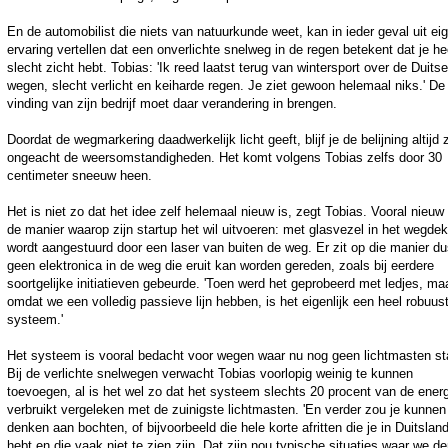
En de automobilist die niets van natuurkunde weet, kan in ieder geval uit ei
ervaring vertellen dat een onverlichte snelweg in de regen betekent dat je he
slecht zicht hebt. Tobias: 'Ik reed laatst terug van wintersport over de Duitse
wegen, slecht verlicht en keiharde regen. Je ziet gewoon helemaal niks.' De
vinding van zijn bedrijf moet daar verandering in brengen.
Doordat de wegmarkering daadwerkelijk licht geeft, blijf je de belijning altijd 
ongeacht de weersomstandigheden. Het komt volgens Tobias zelfs door 30
centimeter sneeuw heen.
Het is niet zo dat het idee zelf helemaal nieuw is, zegt Tobias. Vooral nieuw 
de manier waarop zijn startup het wil uitvoeren: met glasvezel in het wegdek
wordt aangestuurd door een laser van buiten de weg. Er zit op die manier d
geen elektronica in de weg die eruit kan worden gereden, zoals bij eerdere
soortgelijke initiatieven gebeurde. 'Toen werd het geprobeerd met ledjes, ma
omdat we een volledig passieve lijn hebben, is het eigenlijk een heel robuus
systeem.'
Het systeem is vooral bedacht voor wegen waar nu nog geen lichtmasten st
Bij de verlichte snelwegen verwacht Tobias voorlopig weinig te kunnen
toevoegen, al is het wel zo dat het systeem slechts 20 procent van de ener
verbruikt vergeleken met de zuinigste lichtmasten. 'En verder zou je kunnen
denken aan bochten, of bijvoorbeeld die hele korte afritten die je in Duitslan
hebt en die vaak niet te zien zijn. Dat zijn nou typische situaties waar we d