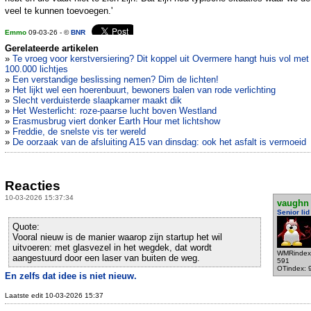
veel te kunnen toevoegen.'
Emmo
09-03-26 - ©
BNR
Gerelateerde artikelen
»
Te vroeg voor kerstversiering? Dit koppel uit Overmere hangt huis vol met
100.000 lichtjes
»
Een verstandige beslissing nemen? Dim de lichten!
»
Het lijkt wel een hoerenbuurt, bewoners balen van rode verlichting
»
Slecht verduisterde slaapkamer maakt dik
»
Het Westerlicht: roze-paarse lucht boven Westland
»
Erasmusbrug viert donker Earth Hour met lichtshow
»
Freddie, de snelste vis ter wereld
»
De oorzaak van de afsluiting A15 van dinsdag: ook het asfalt is vermoeid
Reacties
10-03-2026 15:37:34
vaughn
Senior lid
Quote:
Vooral nieuw is de manier waarop zijn startup het wil
uitvoeren: met glasvezel in het wegdek, dat wordt
WMRindex
aangestuurd door een laser van buiten de weg.
591
OTindex: 
En zelfs dat idee is niet nieuw.
Laatste edit 10-03-2026 15:37