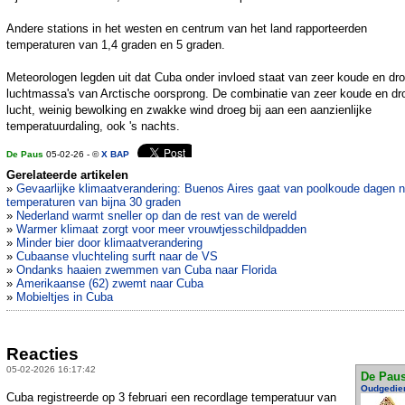
Andere stations in het westen en centrum van het land rapporteerden
temperaturen van 1,4 graden en 5 graden.
Meteorologen legden uit dat Cuba onder invloed staat van zeer koude en dr
luchtmassa's van Arctische oorsprong. De combinatie van zeer koude en dr
lucht, weinig bewolking en zwakke wind droeg bij aan een aanzienlijke
temperatuurdaling, ook 's nachts.
De Paus
05-02-26 - ©
X BAP
Gerelateerde artikelen
»
Gevaarlijke klimaatverandering: Buenos Aires gaat van poolkoude dagen n
temperaturen van bijna 30 graden
»
Nederland warmt sneller op dan de rest van de wereld
»
Warmer klimaat zorgt voor meer vrouwtjesschildpadden
»
Minder bier door klimaatverandering
»
Cubaanse vluchteling surft naar de VS
»
Ondanks haaien zwemmen van Cuba naar Florida
»
Amerikaanse (62) zwemt naar Cuba
»
Mobieltjes in Cuba
Reacties
05-02-2026 16:17:42
De Pau
Oudgedie
Cuba registreerde op 3 februari een recordlage temperatuur van