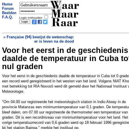
Waar
Home
Forum
Maar
Beelden
F.A.Q.
Login onthouden
Raar
«
Française (94) bewijst de wetenschap:
er is leven na de dood
Voor het eerst in de geschiedenis
Onderzoekers vinden manier om beton
te maken met woestijnzand
»
daalde de temperatuur in Cuba to
nul graden
Voor het eerst in de geschiedenis daalde de temperatuur in Cuba tot 0 grade
een record werd geregistreerd in het westen van het land. Volgens NIAT Kh
met betrekking tot RIA Novosti werd dit gemeld door het Nationaal Instituut 
Meteorologie.
"Om 04.00 uur registreerde het meteorologisch station in Indio Atway in de
provincie Matanzas een minimumtemperatuur van 0,1 graden. De temperatu
bleef dalen, om 07.00 uur registreerde de thermometer een temperatuur van
graden. Dit is een recordniveau van minimumtemperatuur voor het land. Het
vorige temperatuurrecord van 0,6 graden werd op 18 februari 1996 geregistr
bij het station Bainoa," merkte het instituut op.