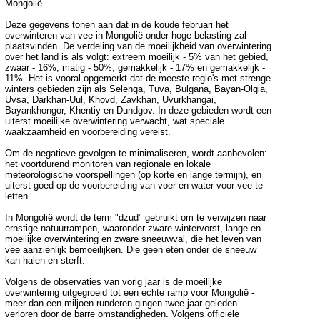
Mongolië.
Deze gegevens tonen aan dat in de koude februari het
overwinteren van vee in Mongolië onder hoge belasting zal
plaatsvinden. De verdeling van de moeilijkheid van overwintering
over het land is als volgt: extreem moeilijk - 5% van het gebied,
zwaar - 16%, matig - 50%, gemakkelijk - 17% en gemakkelijk -
11%. Het is vooral opgemerkt dat de meeste regio's met strenge
winters gebieden zijn als Selenga, Tuva, Bulgana, Bayan-Olgia,
Uvsa, Darkhan-Uul, Khovd, Zavkhan, Uvurkhangai,
Bayankhongor, Khentiy en Dundgov. In deze gebieden wordt een
uiterst moeilijke overwintering verwacht, wat speciale
waakzaamheid en voorbereiding vereist.
Om de negatieve gevolgen te minimaliseren, wordt aanbevolen:
het voortdurend monitoren van regionale en lokale
meteorologische voorspellingen (op korte en lange termijn), en
uiterst goed op de voorbereiding van voer en water voor vee te
letten.
In Mongolië wordt de term "dzud" gebruikt om te verwijzen naar
ernstige natuurrampen, waaronder zware wintervorst, lange en
moeilijke overwintering en zware sneeuwval, die het leven van
vee aanzienlijk bemoeilijken. Die geen eten onder de sneeuw
kan halen en sterft.
Volgens de observaties van vorig jaar is de moeilijke
overwintering uitgegroeid tot een echte ramp voor Mongolië -
meer dan een miljoen runderen gingen twee jaar geleden
verloren door de barre omstandigheden. Volgens officiële