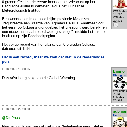
0 graden Celsius, de eerste keer dat het vriespunt op het
Caribische eiland is gemeten, aldus het Cubaanse
Meteorologisch Instituut.
WMRindex
14.206
OTindex:
Een weerstation in de noordelijke provincie Matanzas
20.331
"registreerde een waarde van 0 graden Celsius, waarmee voor
S
het eerst op Cubaans grondgebied het vriespunt werd bereikt en
een nieuw nationaal record werd gevestigd", meldde het Insmet-
instituut op zijn Facebookpagina.
Het vorige record van het eiland, van 0,6 graden Celsius,
dateerde uit 1996.
Het is een record, maar we zien dat niet in de Nederlandse
pers.
05-02-2026 16:30:05
Emmo
Stamgast
Da's vást het gevolg van de Global Warming.
WMRindex
73.625
OTindex:
28.969
05-02-2026 22:23:38
submar
Erelid
@De Paus
:
Nee natuurlijk zien we dat niet in de Nederlandse pers. Stel je