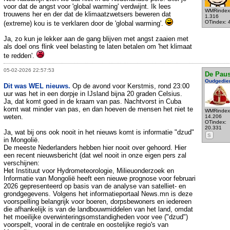
voor dat de angst voor 'global warming' verdwijnt. Ik lees
WMRindex
trouwens her en der dat de klimaatzwetsers beweren dat
1.316
OTindex: 
(extreme) kou is te verklaren door de 'global warming'.
Ja, zo kun je lekker aan de gang blijven met angst zaaien met
als doel ons flink veel belasting te laten betalen om 'het klimaat
te redden'.
05-02-2026 22:57:53
De Pau
Oudgedie
Dit was WEL nieuws.
Op de avond voor Kerstmis, rond 23:00
uur was het in een dorpje in IJsland bijna 20 graden Celsius.
Ja, dat komt goed in de kraam van pas. Nachtvorst in Cuba
komt wat minder van pas, en dan hoeven de mensen het niet te
WMRindex
weten.
14.206
OTindex:
20.331
Ja, wat bij ons ook nooit in het nieuws komt is informatie "dzud"
S
in Mongolië.
De meeste Nederlanders hebben hier nooit over gehoord. Hier
een recent nieuwsbericht (dat wel nooit in onze eigen pers zal
verschijnen:
Het Instituut voor Hydrometeorologie, Milieuonderzoek en
Informatie van Mongolië heeft een nieuwe prognose voor februari
2026 gepresenteerd op basis van de analyse van satelliet- en
grondgegevens. Volgens het informatieportaal News.mn is deze
voorspelling belangrijk voor boeren, dorpsbewoners en iedereen
die afhankelijk is van de landbouwmiddelen van het land, omdat
het moeilijke overwinteringsomstandigheden voor vee ("dzud")
voorspelt, vooral in de centrale en oostelijke regio's van