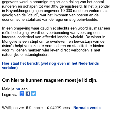
gegevens werd in sommige regio's een daling van het aantal
runderen en schapen tot wel 30% geregistreerd. In het bijzonder
in Bayankhongor gingen ongeveer 10.000 runderen verloren als
gevolg van de "dzud", wat het inkomen van boeren en de
economische stabiliteit van de regio ernstig beïnvloedde.
In een omgeving waar dzud niet slechts een woord is, maar een
reële bedreiging, wordt de voorbereiding van voorzorg een
integraal onderdeel van effectief landbouwbeleid. De winter in
Mongolië is een strijd om te overleven, en bewustzijn van de
risico's helpt verliezen te verminderen en stabiliteit te bieden
voor miljoenen mensen wier leven direct verbonden is met
natuurlijke omstandigheden.
Hier staat het bericht (wel nog even in het Nederlands
vertalen)
Om hier te kunnen reageren moet je lid zijn.
Meld je
nu
aan.
Login via:
WMRphp ver. 6.0 mobiel -
0.04903
secs -
Normale versie