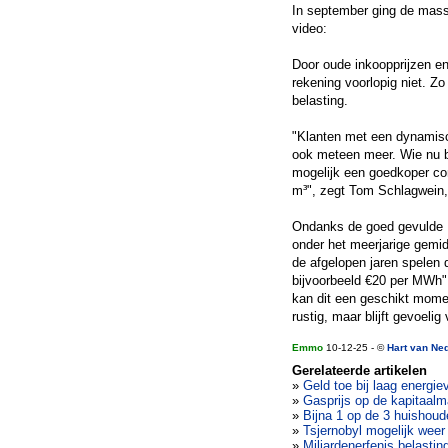
In september ging de massa
video:
Door oude inkoopprijzen en
rekening voorlopig niet. Zo
belasting.
"Klanten met een dynamisch 
ook meteen meer. Wie nu bo
mogelijk een goedkoper cont
m³", zegt Tom Schlagwein, 
Ondanks de goed gevulde Eu
onder het meerjarige gemid
de afgelopen jaren spelen d
bijvoorbeeld €20 per MWh",
kan dit een geschikt momen
rustig, maar blijft gevoelig
Emmo
10-12-25 - ©
Hart van Ne
Gerelateerde artikelen
»
Geld toe bij laag energie
»
Gasprijs op de kapitaalma
»
Bijna 1 op de 3 huishou
»
Tsjernobyl mogelijk weer 
»
Miljardenerfenis belastin