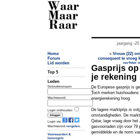
Waar
Maar
Raar
jaargang
-25
Home
«
Vrouw (22) o
Forum
consequent te vroeg 
Lid worden
rechter g
Gasprijs op
Top 5
je rekening 
Leden
Gebruikersnaam:
De Europese gasprijs is ge
Toch merken huishoudens d
Wachtwoord:
energierekening hoog.
De lagere marktprijs is vo
Login onthouden
omstandigheden. De markt 
Qatar, lage vraag door het
Login via:
gasvoorraden zijn voor 79 
Wachtwoord
vergeten
.
gemiddelde en de norm van
Voorwaarden &
huisregels