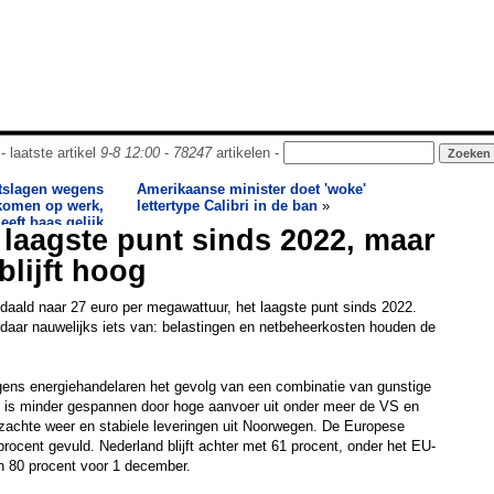
- laatste artikel
9-8 12:00
-
78247
artikelen -
ntslagen wegens
Amerikaanse minister doet 'woke'
komen op werk,
lettertype Calibri in de ban
»
eeft baas gelijk
 laagste punt sinds 2022, maar
blijft hoog
daald naar 27 euro per megawattuur, het laagste punt sinds 2022.
aar nauwelijks iets van: belastingen en netbeheerkosten houden de
lgens energiehandelaren het gevolg van een combinatie van gunstige
is minder gespannen door hoge aanvoer uit onder meer de VS en
 zachte weer en stabiele leveringen uit Noorwegen. De Europese
procent gevuld. Nederland blijft achter met 61 procent, onder het EU-
 80 procent voor 1 december.