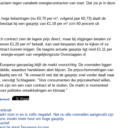
claim tegen variabele energiecontracten van start. Dat zie je in deze
 hoge belastingen (nu €0,70 per m³, volgend jaar €0,73) daalt de
 bestaat bij een gasprijs van €1,18 per m³ zo'n 60 procent uit
contract zien de lagere prijs direct, maar bij stijgingen betalen ze
ven €1,20 per m³ betaalt, kan veel besparen door te kijken of ze
ract kunnen krijgen. De laagste actuele gasprijs ligt rond €1,11 per
energie-expert van vergelijkingssite Overstappen.nl.
ropese gasopslag blijft de markt voorzichtig. De voorraden liggen
delde, waardoor handelaren alert blijven. De prijsschommelingen van
aarbij een rol. "Ik verwacht niet dat de gasprijs snel verder daalt naar
 vervolgt Schlagwein. "Voor consumenten die prijszekerheid willen,
t zijn om een vast contract af te sluiten. De markt is momenteel
 voor politieke ontwikkelingen en klimaat."
derland
verbruik
rkt stort in en is zelfs negatief. Net nu alle voorraden aangevuld zijn
dens stookt meer hout om hoge gasprijs
actief
gvrij bij dood Texaanse tycoon