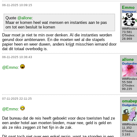
06-11-2025 10:09:15
Emmo
Stamgast
Quote
@allone
:
Maar er komen heel wat mensen en instanties aan te pas
om tot een besluit te komen
WMRindex
73.581
Daar moet je niet te min over denken. Al die instanties worden
OTindex:
28.969
gerund door ambtenaren. En die moeten wel al die stapels
papier heen en weer duwen, anders krijgt misschien iemand door
dat dit totaal overbodig is.
06-11-2025 10:36:43
allone
Oudgedie
@Emmo
:
WMRindex
55.568
OTindex:
99.235
07-11-2025 22:11:25
omabe
Oudgedie
@Emmo
:
Dat bureau dat de reis heeft geboekt voor deze toeristen had ze
een ander hotel aan moeten bieden, maar nee, geld is geld en
WMRindex
als ze niks zeggen zit het fijn in de zak.
11.352
OTindex:
3.193
Dit gaat toch niet over een enkel gezin, want ze stonden in een