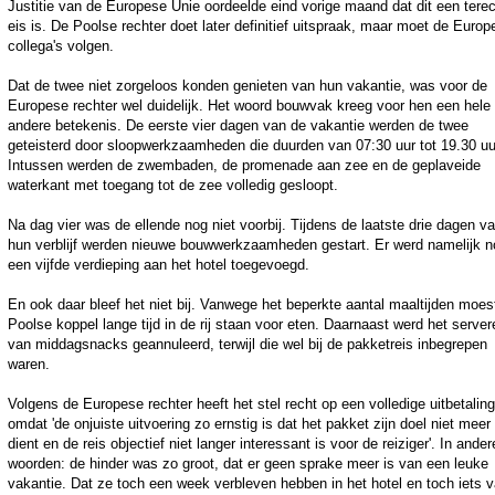
Justitie van de Europese Unie oordeelde eind vorige maand dat dit een tere
eis is. De Poolse rechter doet later definitief uitspraak, maar moet de Europ
collega's volgen.
Dat de twee niet zorgeloos konden genieten van hun vakantie, was voor de
Europese rechter wel duidelijk. Het woord bouwvak kreeg voor hen een hele
andere betekenis. De eerste vier dagen van de vakantie werden de twee
geteisterd door sloopwerkzaamheden die duurden van 07:30 uur tot 19.30 uu
Intussen werden de zwembaden, de promenade aan zee en de geplaveide
waterkant met toegang tot de zee volledig gesloopt.
Na dag vier was de ellende nog niet voorbij. Tijdens de laatste drie dagen v
hun verblijf werden nieuwe bouwwerkzaamheden gestart. Er werd namelijk n
een vijfde verdieping aan het hotel toegevoegd.
En ook daar bleef het niet bij. Vanwege het beperkte aantal maaltijden moes
Poolse koppel lange tijd in de rij staan voor eten. Daarnaast werd het server
van middagsnacks geannuleerd, terwijl die wel bij de pakketreis inbegrepen
waren.
Volgens de Europese rechter heeft het stel recht op een volledige uitbetaling
omdat 'de onjuiste uitvoering zo ernstig is dat het pakket zijn doel niet meer
dient en de reis objectief niet langer interessant is voor de reiziger'. In ander
woorden: de hinder was zo groot, dat er geen sprake meer is van een leuke
vakantie. Dat ze toch een week verbleven hebben in het hotel en toch iets 