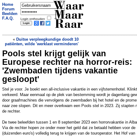
Waar
Home
Forum
Maar
Beelden
F.A.Q.
Login onthouden
Raar
«
Duitse verpleegkundige doodt 10
patiënten, wilde 'werklast verminderen'
Pools stel krijgt gelijk van
Downshiften: steeds meer
hoogopgeleiden kiezen voor een
Europese rechter na horror-reis:
praktische baan
»
'Zwembaden tijdens vakantie
gesloopt'
Stel je voor. Je boekt een all-inclusive vakantie in een vijfsterrenhotel. Klinkt
verkeerd. Maar eenmaal op de plek van bestemming wordt je dagenlang ge
door graafmachines die vervolgens de zwembaden bij het hotel en de prom
naar zee slopen. Dit en meer overkwam een Pools stel in 2023. Zij stapten 
de rechter.
De twee beleefden tussen 1 en 8 september 2023 een horrorvakantie in Alba
Via de rechter hopen ze onder meer het geld dat ze betaald hebben voor de 
(duizenden euro's) volledig terug te krijgen van de touroperator. Het Hof van