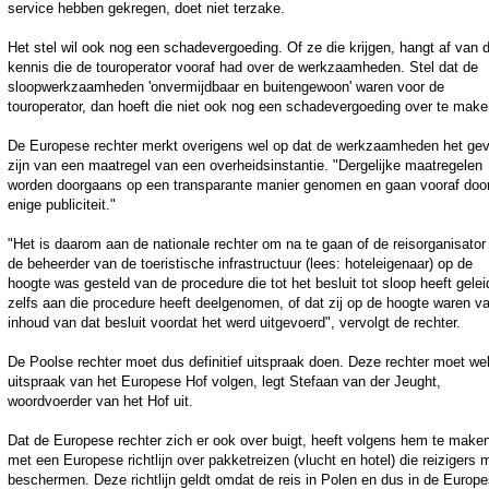
service hebben gekregen, doet niet terzake.
Het stel wil ook nog een schadevergoeding. Of ze die krijgen, hangt af van 
kennis die de touroperator vooraf had over de werkzaamheden. Stel dat de
sloopwerkzaamheden 'onvermijdbaar en buitengewoon' waren voor de
touroperator, dan hoeft die niet ook nog een schadevergoeding over te make
De Europese rechter merkt overigens wel op dat de werkzaamheden het gev
zijn van een maatregel van een overheidsinstantie. "Dergelijke maatregelen
worden doorgaans op een transparante manier genomen en gaan vooraf doo
enige publiciteit."
"Het is daarom aan de nationale rechter om na te gaan of de reisorganisator
de beheerder van de toeristische infrastructuur (lees: hoteleigenaar) op de
hoogte was gesteld van de procedure die tot het besluit tot sloop heeft gelei
zelfs aan die procedure heeft deelgenomen, of dat zij op de hoogte waren v
inhoud van dat besluit voordat het werd uitgevoerd", vervolgt de rechter.
De Poolse rechter moet dus definitief uitspraak doen. Deze rechter moet we
uitspraak van het Europese Hof volgen, legt Stefaan van der Jeught,
woordvoerder van het Hof uit.
Dat de Europese rechter zich er ook over buigt, heeft volgens hem te make
met een Europese richtlijn over pakketreizen (vlucht en hotel) die reizigers 
beschermen. Deze richtlijn geldt omdat de reis in Polen en dus in de Europ