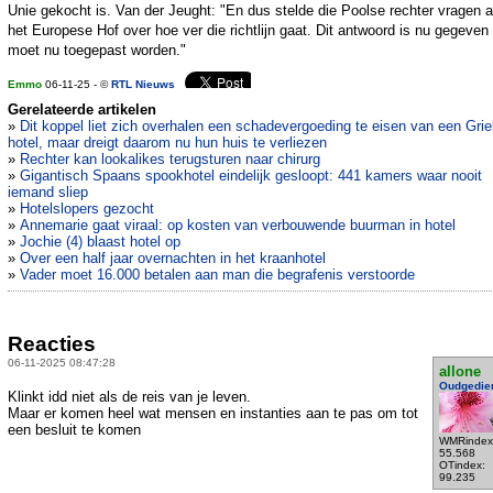
Unie gekocht is. Van der Jeught: "En dus stelde die Poolse rechter vragen 
het Europese Hof over hoe ver die richtlijn gaat. Dit antwoord is nu gegeven
moet nu toegepast worden."
Emmo
06-11-25 - ©
RTL Nieuws
Gerelateerde artikelen
»
Dit koppel liet zich overhalen een schadevergoeding te eisen van een Gri
hotel, maar dreigt daarom nu hun huis te verliezen
»
Rechter kan lookalikes terugsturen naar chirurg
»
Gigantisch Spaans spookhotel eindelijk gesloopt: 441 kamers waar nooit
iemand sliep
»
Hotelslopers gezocht
»
Annemarie gaat viraal: op kosten van verbouwende buurman in hotel
»
Jochie (4) blaast hotel op
»
Over een half jaar overnachten in het kraanhotel
»
Vader moet 16.000 betalen aan man die begrafenis verstoorde
Reacties
06-11-2025 08:47:28
allone
Oudgedie
Klinkt idd niet als de reis van je leven.
Maar er komen heel wat mensen en instanties aan te pas om tot
een besluit te komen
WMRindex
55.568
OTindex:
99.235