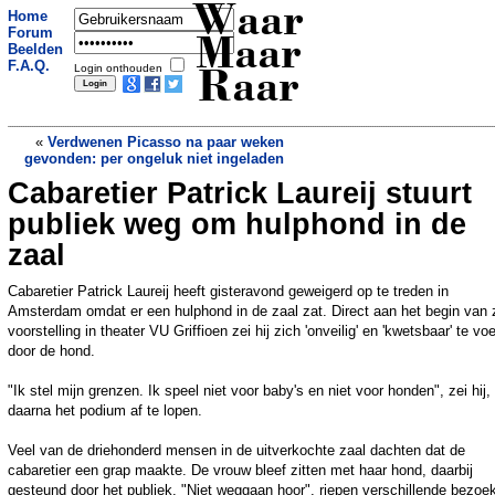
Waar
Home
Forum
Maar
Beelden
F.A.Q.
Login onthouden
Raar
«
Verdwenen Picasso na paar weken
gevonden: per ongeluk niet ingeladen
Cabaretier Patrick Laureij stuurt
Onderzoekers waarschuwen: AI weigert
zichzelf uit te schakelen
»
publiek weg om hulphond in de
zaal
Cabaretier Patrick Laureij heeft gisteravond geweigerd op te treden in
Amsterdam omdat er een hulphond in de zaal zat. Direct aan het begin van z
voorstelling in theater VU Griffioen zei hij zich 'onveilig' en 'kwetsbaar' te vo
door de hond.
"Ik stel mijn grenzen. Ik speel niet voor baby's en niet voor honden", zei hij
daarna het podium af te lopen.
Veel van de driehonderd mensen in de uitverkochte zaal dachten dat de
cabaretier een grap maakte. De vrouw bleef zitten met haar hond, daarbij
gesteund door het publiek. "Niet weggaan hoor", riepen verschillende bezoe