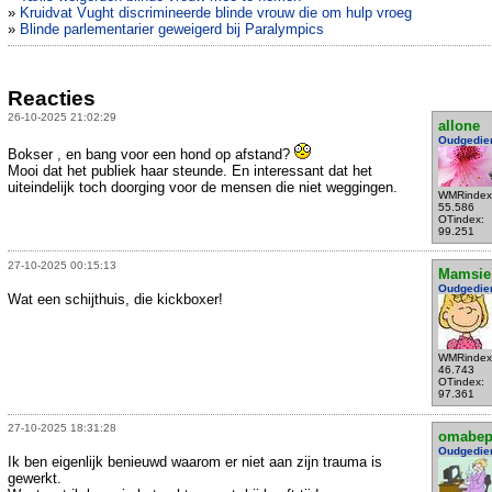
»
Kruidvat Vught discrimineerde blinde vrouw die om hulp vroeg
»
Blinde parlementarier geweigerd bij Paralympics
Reacties
26-10-2025 21:02:29
allone
Oudgedie
Bokser , en bang voor een hond op afstand?
Mooi dat het publiek haar steunde. En interessant dat het
uiteindelijk toch doorging voor de mensen die niet weggingen.
WMRindex
55.586
OTindex:
99.251
27-10-2025 00:15:13
Mamsie
Oudgedie
Wat een schijthuis, die kickboxer!
WMRindex
46.743
OTindex:
97.361
27-10-2025 18:31:28
omabe
Oudgedie
Ik ben eigenlijk benieuwd waarom er niet aan zijn trauma is
gewerkt.