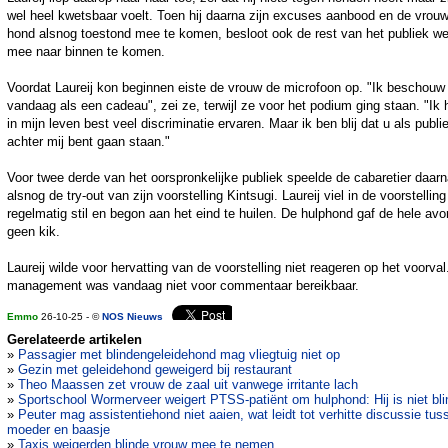
wel heel kwetsbaar voelt. Toen hij daarna zijn excuses aanbood en de vrou
hond alsnog toestond mee te komen, besloot ook de rest van het publiek we
mee naar binnen te komen.
Voordat Laureij kon beginnen eiste de vrouw de microfoon op. "Ik beschouw
vandaag als een cadeau", zei ze, terwijl ze voor het podium ging staan. "Ik 
in mijn leven best veel discriminatie ervaren. Maar ik ben blij dat u als publi
achter mij bent gaan staan."
Voor twee derde van het oorspronkelijke publiek speelde de cabaretier daar
alsnog de try-out van zijn voorstelling Kintsugi. Laureij viel in de voorstelling
regelmatig stil en begon aan het eind te huilen. De hulphond gaf de hele av
geen kik.
Laureij wilde voor hervatting van de voorstelling niet reageren op het voorval.
management was vandaag niet voor commentaar bereikbaar.
Emmo
26-10-25 - ©
NOS Nieuws
Gerelateerde artikelen
»
Passagier met blindengeleidehond mag vliegtuig niet op
»
Gezin met geleidehond geweigerd bij restaurant
»
Theo Maassen zet vrouw de zaal uit vanwege irritante lach
»
Sportschool Wormerveer weigert PTSS-patiënt om hulphond: Hij is niet bli
»
Peuter mag assistentiehond niet aaien, wat leidt tot verhitte discussie tus
moeder en baasje
»
Taxis weigerden blinde vrouw mee te nemen