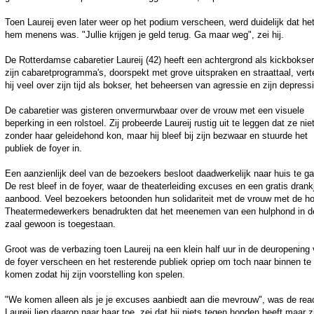
Toen Laureij even later weer op het podium verscheen, werd duidelijk dat he
hem menens was. "Jullie krijgen je geld terug. Ga maar weg", zei hij.
De Rotterdamse cabaretier Laureij (42) heeft een achtergrond als kickbokser
zijn cabaretprogramma's, doorspekt met grove uitspraken en straattaal, verte
hij veel over zijn tijd als bokser, het beheersen van agressie en zijn depress
De cabaretier was gisteren onvermurwbaar over de vrouw met een visuele
beperking in een rolstoel. Zij probeerde Laureij rustig uit te leggen dat ze nie
zonder haar geleidehond kon, maar hij bleef bij zijn bezwaar en stuurde het
publiek de foyer in.
Een aanzienlijk deel van de bezoekers besloot daadwerkelijk naar huis te g
De rest bleef in de foyer, waar de theaterleiding excuses en een gratis drank
aanbood. Veel bezoekers betoonden hun solidariteit met de vrouw met de h
Theatermedewerkers benadrukten dat het meenemen van een hulphond in d
zaal gewoon is toegestaan.
Groot was de verbazing toen Laureij na een klein half uur in de deuropening
de foyer verscheen en het resterende publiek opriep om toch naar binnen te
komen zodat hij zijn voorstelling kon spelen.
"We komen alleen als je je excuses aanbiedt aan die mevrouw", was de reac
Laureij liep daarop naar haar toe, zei dat hij niets tegen honden heeft maar z