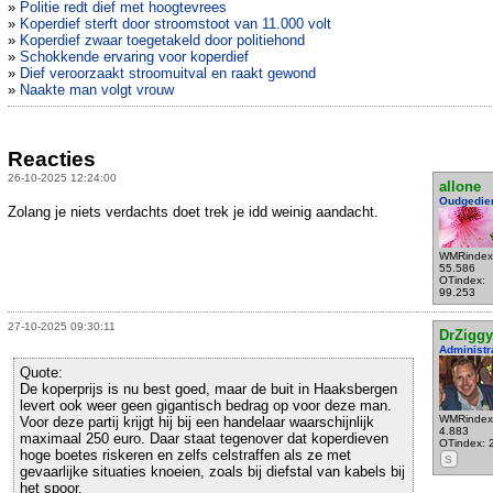
»
Politie redt dief met hoogtevrees
»
Koperdief sterft door stroomstoot van 11.000 volt
»
Koperdief zwaar toegetakeld door politiehond
»
Schokkende ervaring voor koperdief
»
Dief veroorzaakt stroomuitval en raakt gewond
»
Naakte man volgt vrouw
Reacties
26-10-2025 12:24:00
allone
Oudgedie
Zolang je niets verdachts doet trek je idd weinig aandacht.
WMRindex
55.586
OTindex:
99.253
27-10-2025 09:30:11
DrZiggy
Administr
Quote:
De koperprijs is nu best goed, maar de buit in Haaksbergen
levert ook weer geen gigantisch bedrag op voor deze man.
WMRindex
Voor deze partij krijgt hij bij een handelaar waarschijnlijk
4.883
maximaal 250 euro. Daar staat tegenover dat koperdieven
OTindex: 
hoge boetes riskeren en zelfs celstraffen als ze met
S
gevaarlijke situaties knoeien, zoals bij diefstal van kabels bij
het spoor.