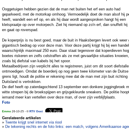
Ooggetuigen hebben gezien dat de man net buiten het erf een auto had
geparkeerd, met de motorkap omhoog. Vermoedelijk doet de man alsof hij p
heeft, wandelt een erf op, en als hij daar wordt aangesproken hangt hij een
kletspraatje op over motorpech. Ziet hij niemand op zo'n erf, dan snuffelt hij
en gaat op roverspad.
De koperprijs is nu best goed, maar de buit in Haaksbergen levert ook weer
gigantisch bedrag op voor deze man. Voor deze partij krijgt hij bij een hande
waarschijnlijk maximaal 250 euro. Daar staat tegenover dat koperdieven ho
boetes riskeren en zelfs celstraffen als ze met gevaarlijke situaties knoeien,
zoals bij diefstal van kabels bij het spoor.
Metaalbedrijven zijn verplicht alles te registreren, juist om dit soort diefstalle
ontmoedigen. Omdat de boerderij op nog geen twee kilometer van de Duitse
grens ligt, houdt de politie er rekening mee dat de man met zijn buit richting
Duitsland is vertrokken.
De dief heeft op zaterdagochtend 13 september een donkere joggingbroek m
witte strepen bij de broekspijpen en grijsgekleurde sneakers. De politie hoop
iemand meer kan vertellen over deze man, of over zijn verblijfplaats.
Foto
Emmo
26-10-25 - ©
RTV Oost
Gerelateerde artikelen
»
Twente krijgt snel internet via riool
»
De tekening rechts en de foto links: een match, volgens Amerikaanse age