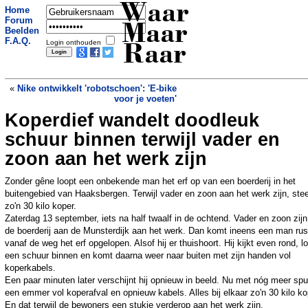
Waar
Home
Forum
Maar
Beelden
F.A.Q.
Login onthouden
Raar
«
Nike ontwikkelt 'robotschoen': 'E-bike
voor je voeten'
Koperdief wandelt doodleuk
OM: Welk familielid gaat nu met een
mes op zak naar de eindmusical van
schuur binnen terwijl vader en
een basisschool?
»
zoon aan het werk zijn
Zonder gêne loopt een onbekende man het erf op van een boerderij in het
buitengebied van Haaksbergen. Terwijl vader en zoon aan het werk zijn, steel
zo'n 30 kilo koper.
Zaterdag 13 september, iets na half twaalf in de ochtend. Vader en zoon zijn 
de boerderij aan de Munsterdijk aan het werk. Dan komt ineens een man rus
vanaf de weg het erf opgelopen. Alsof hij er thuishoort. Hij kijkt even rond, l
een schuur binnen en komt daarna weer naar buiten met zijn handen vol
koperkabels.
Een paar minuten later verschijnt hij opnieuw in beeld. Nu met nóg meer spu
een emmer vol koperafval en opnieuw kabels. Alles bij elkaar zo'n 30 kilo ko
En dat terwijl de bewoners een stukje verderop aan het werk zijn.