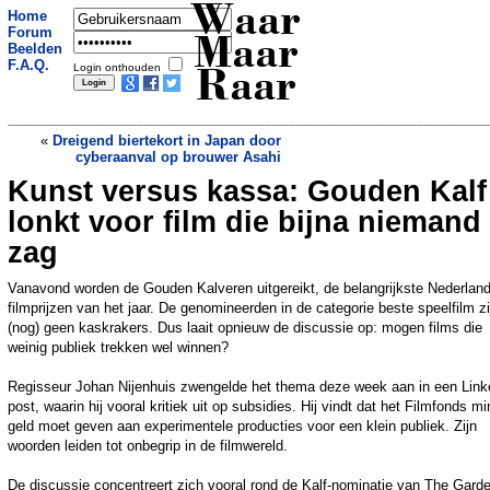
Waar
Home
Forum
Maar
Beelden
F.A.Q.
Login onthouden
Raar
«
Dreigend biertekort in Japan door
cyberaanval op brouwer Asahi
Kunst versus kassa: Gouden Kalf
Maandenlang vermiste jongen (10) in
Portugal aangetroffen in verlaten huis
»
lonkt voor film die bijna niemand
zag
Vanavond worden de Gouden Kalveren uitgereikt, de belangrijkste Nederlan
filmprijzen van het jaar. De genomineerden in de categorie beste speelfilm zi
(nog) geen kaskrakers. Dus laait opnieuw de discussie op: mogen films die
weinig publiek trekken wel winnen?
Regisseur Johan Nijenhuis zwengelde het thema deze week aan in een Link
post, waarin hij vooral kritiek uit op subsidies. Hij vindt dat het Filmfonds mi
geld moet geven aan experimentele producties voor een klein publiek. Zijn
woorden leiden tot onbegrip in de filmwereld.
De discussie concentreert zich vooral rond de Kalf-nominatie van The Garde