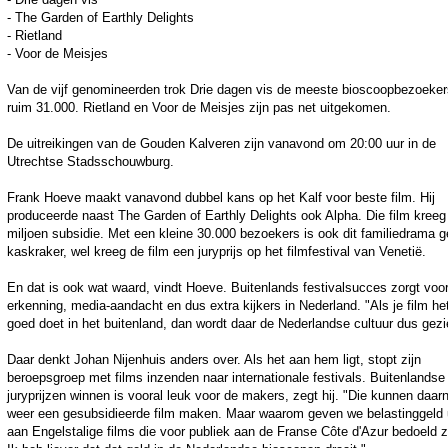
- The Garden of Earthly Delights
- Rietland
- Voor de Meisjes
Van de vijf genomineerden trok Drie dagen vis de meeste bioscoopbezoeker
ruim 31.000. Rietland en Voor de Meisjes zijn pas net uitgekomen.
De uitreikingen van de Gouden Kalveren zijn vanavond om 20:00 uur in de
Utrechtse Stadsschouwburg.
Frank Hoeve maakt vanavond dubbel kans op het Kalf voor beste film. Hij
produceerde naast The Garden of Earthly Delights ook Alpha. Die film kreeg
miljoen subsidie. Met een kleine 30.000 bezoekers is ook dit familiedrama 
kaskraker, wel kreeg de film een juryprijs op het filmfestival van Venetië.
En dat is ook wat waard, vindt Hoeve. Buitenlands festivalsucces zorgt voo
erkenning, media-aandacht en dus extra kijkers in Nederland. "Als je film he
goed doet in het buitenland, dan wordt daar de Nederlandse cultuur dus gezi
Daar denkt Johan Nijenhuis anders over. Als het aan hem ligt, stopt zijn
beroepsgroep met films inzenden naar internationale festivals. Buitenlandse
juryprijzen winnen is vooral leuk voor de makers, zegt hij. "Die kunnen daar
weer een gesubsidieerde film maken. Maar waarom geven we belastinggeld 
aan Engelstalige films die voor publiek aan de Franse Côte d'Azur bedoeld z