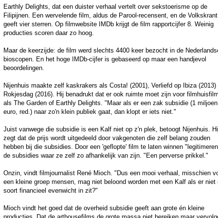
Earthly Delights, dat een duister verhaal vertelt over sekstoerisme op de
Filipijnen. Een wervelende film, aldus de Parool-recensent, en de Volkskrant
geeft vier sterren. Op filmwebsite IMDb krijgt de film rapportcijfer 8. Weinig
producties scoren daar zo hoog.
Maar de keerzijde: de film werd slechts 4400 keer bezocht in de Nederlands
bioscopen. En het hoge IMDb-cijfer is gebaseerd op maar een handjevol
beoordelingen.
Nijenhuis maakte zelf kaskrakers als Costa! (2001), Verliefd op Ibiza (2013)
Rokjesdag (2016). Hij benadrukt dat er ook ruimte moet zijn voor filmhuisfil
als The Garden of Earthly Delights. "Maar als er een zak subsidie (1 miljoen
euro, red.) naar zo'n klein publiek gaat, dan klopt er iets niet."
Juist vanwege die subsidie is een Kalf niet op z'n plek, betoogt Nijenhuis. Hi
zegt dat de prijs wordt uitgedeeld door vakgenoten die zelf belang zouden
hebben bij die subsidies. Door een 'geflopte' film te laten winnen "legitimere
de subsidies waar ze zelf zo afhankelijk van zijn. "Een perverse prikkel."
Onzin, vindt filmjournalist René Mioch. "Dus een mooi verhaal, misschien v
een kleine groep mensen, mag niet beloond worden met een Kalf als er niet
soort financieel evenwicht in zit?"
Mioch vindt het goed dat de overheid subsidie geeft aan grote én kleine
producties. Dat de arthousefilms de grote massa niet bereiken maar vervol