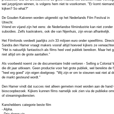
wel juryprijzen winnen, is volgens hem niet te voorkomen. "Er komt nieman
kijken? So what?"
De Gouden Kalveren worden uitgereikt op het Nederlands Film Festival in
Utrecht.
Vriend en vijand zijn het eens: de Nederlandse filmindustrie kan niet zonder
subsidies. Zelfs kaskrakers, ook die van Nijenhuis, zijn ervan afhankelijk.
Het Filmfonds verdeelt jaarlijks zo'n 33 miljoen euro onder speelfilms. Direct
Sandra den Hamer vraagt makers vooraf altijd hoeveel kijkers ze verwachte
"Het is natuurlijk fantastisch als films heel veel publiek bereiken. Maar het 
niet altijd om de grote aantallen."
Als voorbeeld noemt ze de documentaire Indië verloren - Selling a Colonial 
die dit jaar uitkwam. Geen productie voor het grote publiek, wel bereikte de f
"heel erg goed" zijn eigen doelgroep. "Wij zijn er om te steunen wat niet al d
de markt gesteund wordt."
Den Hamer vindt dat succes niet alleen gemeten moet worden aan de hand
bioscoopbezoek. Kijkers kunnen films namelijk ook zien via de publieke om
of streamingsdiensten.
Kanshebbers categorie beste film
- Alpha.
- Drie dagen vis