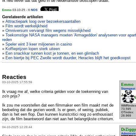
Ik heb liever dat dat geld in de Nederlandse bioscopen draait."
Emmo
03-10-25 - ©
NOS
Gerelateerde artikelen
»
Attractiepark loog over bezoekersaantallen
»
Film wordt werkelijkheid
»
Omniversum vervangt film wegens misselijkheid
»
Toekomstige NASA managers moeten 'Armageddon' analyseren voor apar
reden
»
Speler wint 3 keer miljoenen in casino
»
Koffieprijzen lopen sterk uiteen
»
Een snackkar runnen kost je tonnen, en een glimlach
»
Een biertje bij PEC Zwolle wordt duurder, Heracles blijft het goedkoopst
Reacties
03-10-2025 17:55:59
Emmo
Stamgast
Ik vraag me af, welke criteria gelden voor de toekenning van
zo'n prijs?
Ik zou me voorstellen dat een filmmaker een film maakt met de
WMRindex
73.595
bedoeling dat die gezien wordt. Is er geen, of weinig, publiek,
OTindex:
dan is het een flop. Dan kunnen kunstcritici nog zo enthousiast
28.969
zijn, de film beantwoord dan niet aan het belangrijkste criterium.
04-10-2025 12:28:44
DrZiggy
Administr