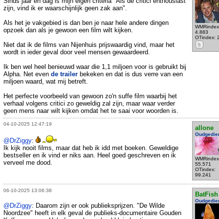
Sinds jaar en dag is mijn eigen criteria "Als de critici enthousiast
zijn, vind ik er waarschijnlijk geen zak aan".
Als het je vakgebied is dan ben je naar hele andere dingen
WMRindex
opzoek dan als je gewoon een film wilt kijken.
4.883
OTindex: 
Niet dat ik de films van Nijenhuis prijswaardig vind, maar het
S
wordt in ieder geval door veel mensen gewaardeerd.
Ik ben wel heel benieuwd waar die 1,1 miljoen voor is gebruikt bij
Alpha. Net even
de trailer
bekeken en dat is dus verre van een
miljoen waard, wat mij betreft.
Het perfecte voorbeeld van gewoon zo'n suffe film waarbij het
verhaal volgens critici zo geweldig zal zijn, maar waar verder
geen mens naar wilt kijken omdat het te saai voor woorden is.
04-10-2025 12:47:19
allone
Oudgedie
@DrZiggy
:
Ik kijk nooit films, maar dat heb ik idd met boeken. Geweldige
bestseller en ik vind er niks aan. Heel goed geschreven en ik
WMRindex
verveel me dood.
55.571
OTindex:
99.241
06-10-2025 13:06:38
BatFish
Oudgedie
@DrZiggy
: Daarom zijn er ook publieksprijzen. "De Wilde
Noordzee" heeft in elk geval de publieks-documentaire Gouden