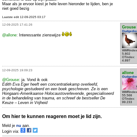
Maar als je ervoor kiest je hele leven hieronder te lijden, ben je
niet goed bezig
Laatste edit 12-09-2025 03:17
12-09-2025 17:41:26
Grouse
Oudgedie
@allone
: Interessante zienswijze
WMRindex
5.802
OTindex:
4.897
12-09-2025 19:09:23
allone
Oudgedie
@Grouse
: ja. Vond ik ook
Edith Eva Eger heeft een concentratiekamp overleefd,
psychologie gestudeerd en een boek geschreven. Ze is een
WMRindex
Hongaars-Amerikaanse Holocaustoverlevende, gespecialiseerd
55.568
in de behandeling van trauma, en schreef de bestseller De
OTindex:
Keuze – Leven in Vrijheid
99.233
Om hier te kunnen reageren moet je lid zijn.
Meld je
nu
aan.
Login via: