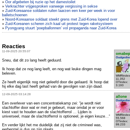
»
Oor afgebeten bij ruzie op het damestoilet
»
Verkrachter vrijgesproken vanwege vergissing in sekse
»
Zuid-Koreaanse soldaten ruilen laarzen een keer per week in voor
balletschoenen
»
Noord-Koreaanse soldaat steekt grens met Zuid-Korea lopend over
»
Zuid-Koreanen scheren zich kaal uit protest tegen raketsysteem
»
Pyongyang stuurt ’poepballonnen’ vol propaganda naar Zuid-Korea
Reacties
11-09-2025 20:55:07
omabe
Oudgedie
Sneu, dat dit zo lang heeft geduurd.
Ik hoop dat ze nog lang leeft, en nog wat leuke dingen mag
beleven.
WMRindex
11.352
Ze heeft eigenlijk nog niet geleefd door die geilaard. Ik hoop dat
OTindex:
3.193
hij elke dag last heeft gehad van de gevolgen van zijn daad.
12-09-2025 03:14:28
allone
Oudgedie
Een overlever van een concentratiekamp zei: “je wordt niet
slachtoffer door wat er met je gebeurt, maar omdat je er voor
kiest vast te houden aan de slachtofferrol … Lijden is
WMRindex
universeel, maar de slachtofferrol is optioneel, je eigen keuze…“
55.568
OTindex:
En verder lijkt het me duidelijk dat zij niet de crimineel was,
99.233
eerherstel is dus op zijn plaats.