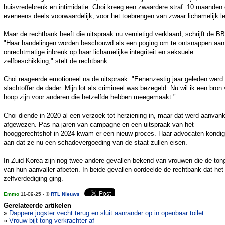
huisvredebreuk en intimidatie. Choi kreeg een zwaardere straf: 10 maanden 
eveneens deels voorwaardelijk, voor het toebrengen van zwaar lichamelijk le
Maar de rechtbank heeft die uitspraak nu vernietigd verklaard, schrijft de B
"Haar handelingen worden beschouwd als een poging om te ontsnappen aan
onrechtmatige inbreuk op haar lichamelijke integriteit en seksuele
zelfbeschikking," stelt de rechtbank.
Choi reageerde emotioneel na de uitspraak. "Eenenzestig jaar geleden werd
slachtoffer de dader. Mijn lot als crimineel was bezegeld. Nu wil ik een bron
hoop zijn voor anderen die hetzelfde hebben meegemaakt."
Choi diende in 2020 al een verzoek tot herziening in, maar dat werd aanvank
afgewezen. Pas na jaren van campagne en een uitspraak van het
hooggerechtshof in 2024 kwam er een nieuw proces. Haar advocaten kondi
aan dat ze nu een schadevergoeding van de staat zullen eisen.
In Zuid-Korea zijn nog twee andere gevallen bekend van vrouwen die de ton
van hun aanvaller afbeten. In beide gevallen oordeelde de rechtbank dat he
zelfverdediging ging.
Emmo
11-09-25 - ©
RTL Nieuws
Gerelateerde artikelen
»
Dappere jogster vecht terug en sluit aanrander op in openbaar toilet
»
Vrouw bijt tong verkrachter af