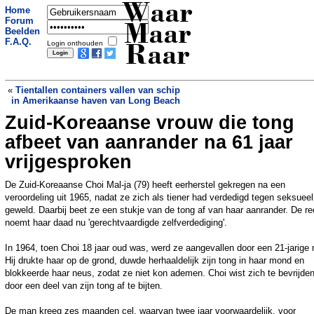
Waar
Home
Forum
Maar
Beelden
F.A.Q.
Login onthouden
Raar
«
Tientallen containers vallen van schip
in Amerikaanse haven van Long Beach
Zuid-Koreaanse vrouw die tong
Enschedeër vindt gestolen fiets terug
dankzij voordelig foefje
»
afbeet van aanrander na 61 jaar
vrijgesproken
De Zuid-Koreaanse Choi Mal-ja (79) heeft eerherstel gekregen na een
veroordeling uit 1965, nadat ze zich als tiener had verdedigd tegen seksueel
geweld. Daarbij beet ze een stukje van de tong af van haar aanrander. De re
noemt haar daad nu 'gerechtvaardigde zelfverdediging'.
In 1964, toen Choi 18 jaar oud was, werd ze aangevallen door een 21-jarige
Hij drukte haar op de grond, duwde herhaaldelijk zijn tong in haar mond en
blokkeerde haar neus, zodat ze niet kon ademen. Choi wist zich te bevrijde
door een deel van zijn tong af te bijten.
De man kreeg zes maanden cel, waarvan twee jaar voorwaardelijk, voor