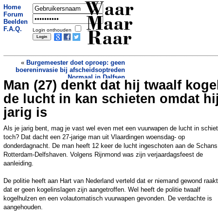
Waar
Home
Forum
Maar
Beelden
F.A.Q.
Login onthouden
Raar
«
Burgemeester doet oproep: geen
boereninvasie bij afscheidsoptreden
Normaal in Dalfsen
Man (27) denkt dat hij twaalf koge
Miljoenenbesparing: zorg geschrapt
waarvoor hard bewijs ontbreekt
»
de lucht in kan schieten omdat hi
jarig is
Als je jarig bent, mag je vast wel even met een vuurwapen de lucht in schie
toch? Dat dacht een 27-jarige man uit Vlaardingen woensdag- op
donderdagnacht. De man heeft 12 keer de lucht ingeschoten aan de Schans
Rotterdam-Delfshaven. Volgens Rijnmond was zijn verjaardagsfeest de
aanleiding.
De politie heeft aan Hart van Nederland verteld dat er niemand gewond raak
dat er geen kogelinslagen zijn aangetroffen. Wel heeft de politie twaalf
kogelhulzen en een volautomatisch vuurwapen gevonden. De verdachte is
aangehouden.