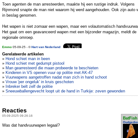
Toen agenten de man arresteerden, maakte hij een rustige indruk. Volgens
Rijnmond snapte de man niet waarom hij werd aangehouden. Ook zijn auto 
in beslag genomen.
Het wapen is niet zomaar een wapen, maar een volautomatisch handvuurwa
Het gaat om een geavanceerd wapen met een bijzonder magazijn, meldt de
regionale omroep.
Emmo
05-09-25 - ©
Hart van Nederland
Gerelateerde artikelen
»
Hond schiet man in been
»
Hond schiet met gedumpt pistool
»
Man gearresteerd die maan probeerde te beschieten
»
Kinderen in VS openen vuur op politie met AK-47
»
Vuurwapens aangetroffen nadat man zich in hand schoot
»
Vrouw 'per ongeluk' in kruis geschoten
»
Inbreker belt zelf de politie
»
Sneeuwballengevecht loopt uit de hand in Turkije: zeven gewonden
Reacties
05-09-2025 09:26:16
BatFish
Oudgedie
Was dat handvuurwapen legaal?