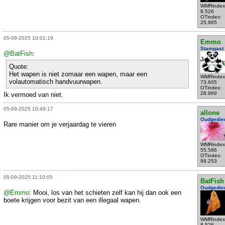
WMRindex
8.526
OTindex:
25.965
05-09-2025 10:01:19
Emmo
Stamgast
@BatFish
:
Quote:
Het wapen is niet zomaar een wapen, maar een
WMRindex
volautomatisch handvuurwapen.
73.605
OTindex:
28.969
Ik vermoed van niet.
05-09-2025 10:49:17
allone
Oudgedie
Rare manier om je verjaardag te vieren
WMRindex
55.586
OTindex:
99.253
05-09-2025 11:10:05
BatFish
Oudgedie
@Emmo
: Mooi, los van het schieten zelf kan hij dan ook een
boete krijgen voor bezit van een illegaal wapen.
WMRindex
8.526