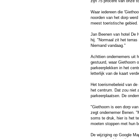
zijn 75 procent van onze toe
Waar iedereen die 'Giethoor
noorden van het dorp werd g
meest toeristische gebied.
Jan Beenen van hotel De Ha
hij. "Normaal zit het terra
Niemand vandaag."
Achttien ondernemers uit 
gestuurd, waar Giethoorn o
parkeerplekken in het cen
letterlijk van de kaart verd
Het toerismebeleid van de
het centrum. Dat zou niet a
parkeerplaatsen. De ondern
"Giethoorn is een dorp van 
zegt ondernemer Benen. "Ma
soms te druk, hier is het t
moeten stoppen met hun be
De wijziging op Google Ma