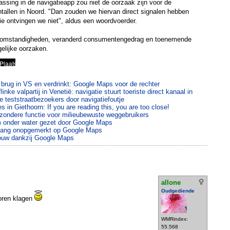
assing in de navigatieapp zou niet de oorzaak zijn voor de
tallen in Noord. "Dan zouden we hiervan direct signalen hebben
die ontvingen we niet", aldus een woordvoerder.
omstandigheden, veranderd consumentengedrag en toenemende
gelijke oorzaken.
te brug in VS en verdrinkt: Google Maps voor de rechter
nke valpartij in Venetië: navigatie stuurt toeriste direct kanaal in
e teststraatbezoekers door navigatiefoutje
 in Giethoorn: If you are reading this, you are too close!
zondere functie voor milieubewuste weggebruikers
onder water gezet door Google Maps
nlang onopgemerkt op Google Maps
ouw dankzij Google Maps
allone
Oudgediende
oren klagen
WMRindex:
55.568