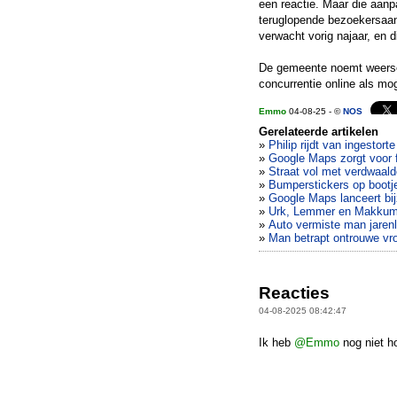
een reactie. Maar die aanp
teruglopende bezoekersaan
verwacht vorig najaar, en 
De gemeente noemt weers
concurrentie online als mo
Emmo
04-08-25 - ©
NOS
Gerelateerde artikelen
»
Philip rijdt van ingestor
»
Google Maps zorgt voor fli
»
Straat vol met verdwaald
»
Bumperstickers op bootjes
»
Google Maps lanceert bij
»
Urk, Lemmer en Makkum 
»
Auto vermiste man jare
»
Man betrapt ontrouwe vr
Reacties
04-08-2025 08:42:47
Ik heb
@Emmo
nog niet h