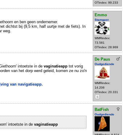
OTindex: 99.233
Emmo
Stamgast
Giethoorn en ben geen ondernemer.
et dichtst bij (9,5 km, half uurtje met de fiets). In
ar weg.
WMRindex:
73.581
OTindex: 28.969
De Paus
Oudgediende
Giethoorn' intoetste in de
vaginatieapp
tot vorig
noorden van het dorp werd geleid, komen ze nu zo'n
WMRindex:
jving van navigatieapp.
14.206
OTindex: 20.331
S
BatFish
Oudgediende
orn' intoetste in de
vaginatieapp
WMRindex: 8.524