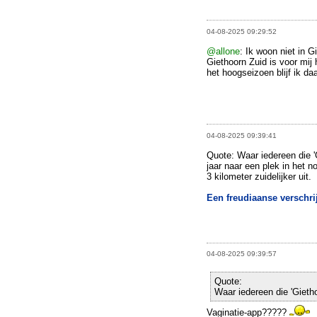
04-08-2025 09:29:52
@allone
: Ik woon niet in 
Giethoorn Zuid is voor mij h
het hoogseizoen blijf ik da
04-08-2025 09:39:41
Quote: Waar iedereen die '
jaar naar een plek in het 
3 kilometer zuidelijker uit.
Een freudiaanse verschri
04-08-2025 09:39:57
Quote:
Waar iedereen die 'Gietho
Vaginatie-app?????