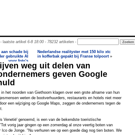
- laatste artikel
6-8 18:00
-
78232
artikelen -
 aan schade bij
Nederlandse realityster met 150 kilo xtc
er gebruikte AI
in kofferbak gepakt bij Franse tolpoort
»
voor foto's
lijven weg uit delen van
 ondernemers geven Google
huld
 in het noorden van Giethoorn klagen over een grote afname van hun
gjesmensen weten de bootverhuurders, restaurants en hotels niet meer
door een wijziging op Google Maps, zeggen de ondernemers tegen de
t.
ds Venetië' genoemd, is een van de bekendste toeristische
 "Tot vorig jaar gingen op een zomerdag al onze veertig boten van
er Ico de Jonge. "Nu verhuren we op een goede dag nog tien boten. We