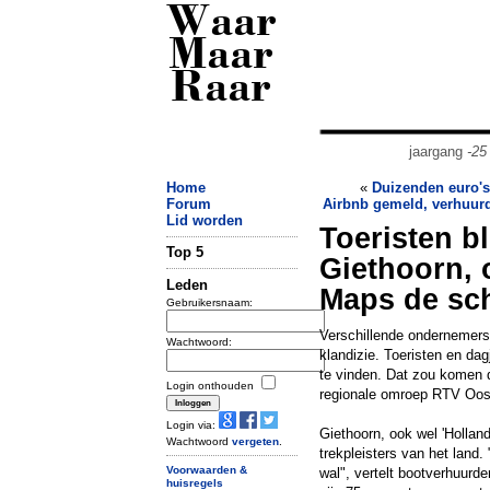
Waar
Maar
Raar
jaargang
-25
Home
«
Duizenden euro's
Forum
Airbnb gemeld, verhuurd
Lid worden
Toeristen b
Top 5
Giethoorn,
Leden
Maps de sc
Gebruikersnaam:
Verschillende ondernemers
Wachtwoord:
klandizie. Toeristen en da
te vinden. Dat zou komen 
Login onthouden
regionale omroep RTV Oos
Login via:
Giethoorn, ook wel 'Hollan
Wachtwoord
vergeten
.
trekpleisters van het land.
Voorwaarden &
wal", vertelt bootverhuurd
huisregels