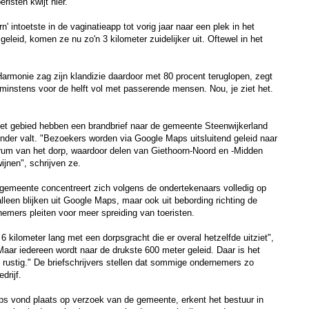
risten kwijt hier."
n' intoetste in de vaginatieapp tot vorig jaar naar een plek in het
eleid, komen ze nu zo'n 3 kilometer zuidelijker uit. Oftewel in het
rmonie zag zijn klandizie daardoor met 80 procent teruglopen, zegt
s minstens voor de helft vol met passerende mensen. Nou, je ziet het.
het gebied hebben een brandbrief naar de gemeente Steenwijkerland
nder valt. "Bezoekers worden via Google Maps uitsluitend geleid naar
trum van het dorp, waardoor delen van Giethoorn-Noord en -Midden
wijnen", schrijven ze.
 gemeente concentreert zich volgens de ondertekenaars volledig op
lleen blijken uit Google Maps, maar ook uit bebording richting de
emers pleiten voor meer spreiding van toeristen.
6 kilometer lang met een dorpsgracht die er overal hetzelfde uitziet",
ar iedereen wordt naar de drukste 600 meter geleid. Daar is het
e rustig." De briefschrijvers stellen dat sommige ondernemers zo
drijf.
ps vond plaats op verzoek van de gemeente, erkent het bestuur in