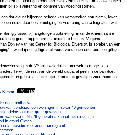
omen en ontstekingen ontstaan. Ook vermindert het de aanwezigheid
lpen bij spijsvertering en opname van voedingsstoffen.
 aan dat diquat blijvende schade kan veroorzaken aan nieren, lever
 lopen risico door celvernietiging en verstoring van celsignalen, wat
iger dan glyfosaat bij langdurige blootstelling, maar de Amerikaanse
oralsnog geen stappen om het middel te herzien. Volgens
an Donley van het Center for Biological Diversity, is sprake van een
ing” – waarbij een giftige stof wordt vervangen door een nog giftiger
cidenwetgeving in de VS zo zwak dat het nauwelijks mogelijk is
bieden. Terwijl de rest van de wereld diquat al jaren in de ban doet,
 ongemerkt in gebruik – met mogelijk ernstige gevolgen voor mens en
te Kringen
er door landbouw
uw van tienduizenden woningen in zeker 40 gemeenten
t kleine fout met grote gevolgen
re waterstand: Na 28 generaties kan dit het einde zijn
ei in grond Gieten
en ook subsidie voor andermans grond
herkozen
es voor brood uit de Achterhoek