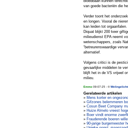
bloedbaan kunnen terechtk
van goede bacteriën die he
Verder toont het onderzoek
en longen. Vooral de nieren
kan leiden tot orgaanfalen.
Diquat blijkt 200 keer gift
milieudienst EPA neemt vo
wetenschappers, zoals Nath
“betreurenswaardige vervang
alternatief.
Volgens critici is de pesti
gevaarlijke middelen te ver
blijft het in de VS vrijwel
milieu.
Emmo
09-07-25 - ©
Welingelich
Gerelateerde artikelen
»
Mens korter en ongezond
»
Gifzones belemmeren bo
»
Cosun Beet Company maak
»
Huize Almelo vreest hoge
»
Boer vindt enorme zwerfk
»
Frauderende boeren will
»
90-jarige burgemeester 
»
Unieke oogst: maanzaadj