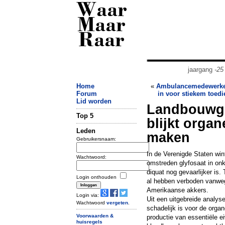
Waar
Maar
Raar
jaargang
-25
Home
«
Ambulancemedewerker 
Forum
in voor stiekem toedi
Lid worden
Landbouwgif
Top 5
blijkt orga
Leden
maken
Gebruikersnaam:
In de Verenigde Staten wint
Wachtwoord:
omstreden glyfosaat in onk
diquat nog gevaarlijker is.
Login onthouden
al hebben verboden vanwege 
Amerikaanse akkers.
Login via:
Uit een uitgebreide analyse 
Wachtwoord
vergeten
.
schadelijk is voor de orga
Voorwaarden &
productie van essentiële e
huisregels