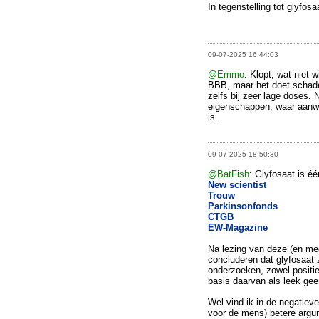
In tegenstelling tot glyfosa
09-07-2025 16:44:03
@Emmo
: Klopt, wat niet w
BBB, maar het doet schade
zelfs bij zeer lage doses
eigenschappen, waar aanwi
is.
09-07-2025 18:50:30
@BatFish
: Glyfosaat is é
New scientist
Trouw
Parkinsonfonds
CTGB
EW-Magazine
Na lezing van deze (en mee
concluderen dat glyfosaat 
onderzoeken, zowel positief
basis daarvan als leek gee
Wel vind ik in de negatieve
voor de mens) betere argum