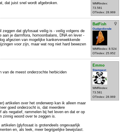
at, dat juist snel wordt afgebroken.
WMRindex:
73.581
OTindex: 28.969
BatFish
Oudgediende
il zeggen dat glyfosaat veilig is - veilig volgens de
 aan je darmflora, homoonbalans, DNA en lever -
. Nog afgezien van mogelijke kankerverwekkende
jzingen voor zijn, maar wat nog niet hard bewezen
WMRindex: 8.524
OTindex: 25.952
Emmo
Stamgast
én van de meest onderzochte herbiciden
WMRindex:
73.581
OTindex: 28.969
r) artikelen over het onderwerp kan ik alleen maar
zeer goed onderzocht is, dat meerdere
 als negatief, rammelen bij het leven en dat er op
n zinnig woord over te zeggen is.
 artikelen (glyfosaat is grotendeels ongevaarlijk
enten en, als leek, meer begrijpelijke bewijslast.