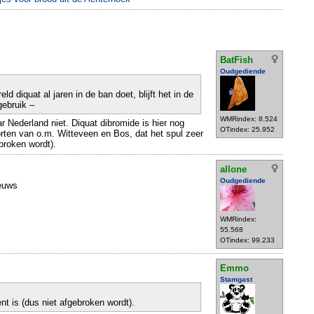
BatFish
Oudgediende
eld diquat al jaren in de ban doet, blijft het in de
gebruik –
WMRindex: 8.524
r Nederland niet. Diquat dibromide is hier nog
OTindex: 25.952
rten van o.m. Witteveen en Bos, dat het spul zeer
ebroken wordt).
allone
Oudgediende
ieuws
WMRindex:
55.568
OTindex: 99.233
Emmo
Stamgast
ent is (dus niet afgebroken wordt).