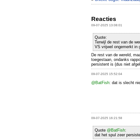
Reacties
09-07-2025 13:08:01
Quote:
Terwijl de rest van de wer
VS vrijwel ongemerkt in 
De rest van de wereld, maa
toegestaan, ondanks rappo
persistent is (dus niet afg
09-07-2025 15:52:04
@BatFish
: dat is slecht n
09-07-2025 16:21:58
Quote
@BatFish
:
dat het spul zeer persist