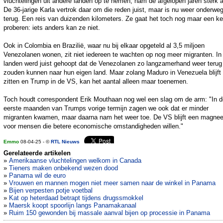
vluchtelingen uit andere landen op te nemen, nam de afgelopen jaren sterk a
De 36-jarige Karla vertrok daar om die reden juist, maar is nu weer onderwe
terug. Een reis van duizenden kilometers. Ze gaat het toch nog maar een ke
proberen: iets anders kan ze niet.
Ook in Colombia en Brazilië, waar nu bij elkaar opgeteld al 3,5 miljoen
Venezolanen wonen, zit niet iedereen te wachten op nog meer migranten. In
landen werd juist gehoopt dat de Venezolanen zo langzamerhand weer terug
zouden kunnen naar hun eigen land. Maar zolang Maduro in Venezuela blijft
zitten en Trump in de VS, kan het aantal alleen maar toenemen.
Toch houdt correspondent Erik Mouthaan nog wel een slag om de arm: "In d
eerste maanden van Trumps vorige termijn zagen we ook dat er minder
migranten kwamen, maar daarna nam het weer toe. De VS blijft een magnee
voor mensen die betere economische omstandigheden willen."
Emmo
08-04-25 - ©
RTL Nieuws
Gerelateerde artikelen
»
Amerikaanse vluchtelingen welkom in Canada
»
Tieners maken onbekend wezen dood
»
Panama wil de euro
»
Vrouwen en mannen mogen niet meer samen naar de winkel in Panama
»
Bijen verpesten potje voetbal
»
Kat op heterdaad betrapt tijdens drugssmokkel
»
Maersk koopt spoorlijn langs Panamakanaal
»
Ruim 150 gewonden bij massale aanval bijen op processie in Panama