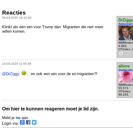
Reacties
08-04-2025 18:10:40
DrZiggy
Administr
Klinkt als een win voor Trump dan: Migranten die niet meer
willen komen.
WMRindex
4.883
OTindex: 
S
14-04-2025 11:45:49
allone
Oudgedie
@DrZiggy
:
.. en ook een win voor de ex-migranten?!
WMRindex
55.573
OTindex:
99.243
Om hier te kunnen reageren moet je lid zijn.
Meld je
nu
aan.
Login via: