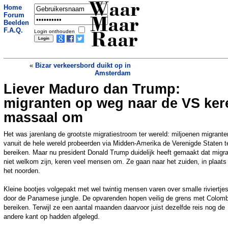
Waar
Home
Forum
Maar
Beelden
F.A.Q.
Login onthouden
Raar
«
Bizar verkeersbord duikt op in
Amsterdam
Liever Maduro dan Trump:
Apple stuurt vrachtvliegtuigen vol
iPhones richting VS
»
migranten op weg naar de VS ker
massaal om
Het was jarenlang de grootste migratiestroom ter wereld: miljoenen migrante
vanuit de hele wereld probeerden via Midden-Amerika de Verenigde Staten t
bereiken. Maar nu president Donald Trump duidelijk heeft gemaakt dat migr
niet welkom zijn, keren veel mensen om. Ze gaan naar het zuiden, in plaats
het noorden.
Kleine bootjes volgepakt met wel twintig mensen varen over smalle riviertje
door de Panamese jungle. De opvarenden hopen veilig de grens met Colomb
bereiken. Terwijl ze een aantal maanden daarvoor juist dezelfde reis nog de
andere kant op hadden afgelegd.