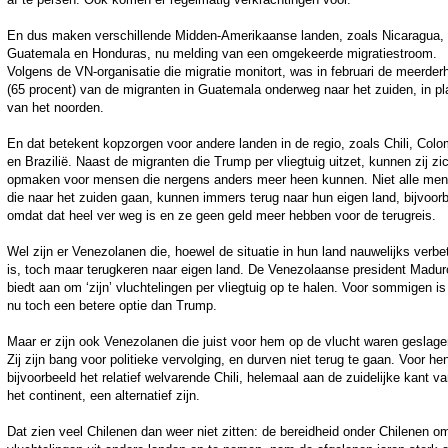
En dus maken verschillende Midden-Amerikaanse landen, zoals Nicaragua,
Guatemala en Honduras, nu melding van een omgekeerde migratiestroom.
Volgens de VN-organisatie die migratie monitort, was in februari de meerder
(65 procent) van de migranten in Guatemala onderweg naar het zuiden, in pl
van het noorden.
En dat betekent kopzorgen voor andere landen in de regio, zoals Chili, Colo
en Brazilië. Naast de migranten die Trump per vliegtuig uitzet, kunnen zij zi
opmaken voor mensen die nergens anders meer heen kunnen. Niet alle me
die naar het zuiden gaan, kunnen immers terug naar hun eigen land, bijvoor
omdat dat heel ver weg is en ze geen geld meer hebben voor de terugreis.
Wel zijn er Venezolanen die, hoewel de situatie in hun land nauwelijks verbe
is, toch maar terugkeren naar eigen land. De Venezolaanse president Madur
biedt aan om ‘zijn’ vluchtelingen per vliegtuig op te halen. Voor sommigen is 
nu toch een betere optie dan Trump.
Maar er zijn ook Venezolanen die juist voor hem op de vlucht waren geslage
Zij zijn bang voor politieke vervolging, en durven niet terug te gaan. Voor he
bijvoorbeeld het relatief welvarende Chili, helemaal aan de zuidelijke kant v
het continent, een alternatief zijn.
Dat zien veel Chilenen dan weer niet zitten: de bereidheid onder Chilenen o