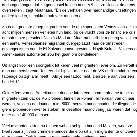
is doorgedrongen dat ze geen asiel krijgen in de VS als ze illegaal de grens
oversteken", zegt Mouthaan. "En de verhalen over hardhandige uitzettingen
andere landen, schrikken ook veel mensen af."
Zo is de grootste groep migranten van de afgelopen jaren Venezolaans: zo’n
acht miljoen mensen verlieten hun land, op de vlucht voor de financiële cris
de autoritaire president Nicolás Maduro. Maar nu heeft de regering van Tru
een aantal Venezolaanse migranten overgeplaatst naar de omstreden
gevangenissen van de El Salvadoraanse president Nayib Bukele. Volgens d
Amerikaanse autoriteiten zou het gaan om bendeleden.
Uit angst voor een soortgelijk lot keren veel migranten liever om. Zo vertelt 
man aan persbureau Reuters dat hij niet meer naar de VS durft omdat hij ee
tatoeage op zijn arm heeft: "Als je een tattoo hebt, zien ze je aan voor een
bendelid."
Ook cijfers van de Amerikaanse douane laten een enorme afname in het aan
migranten zien dat de VS probeert binnen te komen. In februari van dit jaar
werden, volgens de douane, ruim 8000 mensen aangehouden die illegaal de
grens probeerden over te steken. In dezelfde maand vorig jaar waren dat no
meer dan 140.000 mensen.
Veel migranten zitten nu tussen wal en schip in buurland Mexico, waar ze
kwetsbaar zijn voor criminele bendes die erop uit zijn migranten te ontvoere
af te persen. Ook komen er regelmatig verkrachtingen voor.