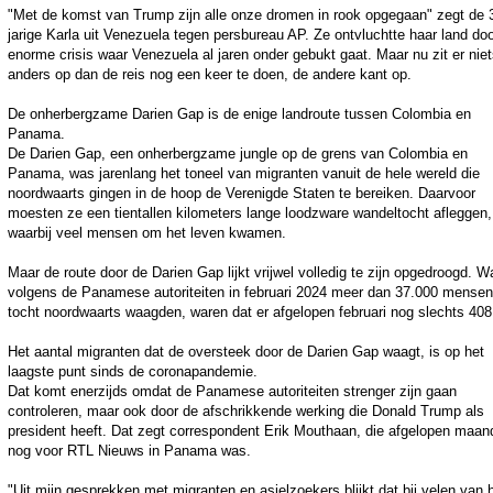
"Met de komst van Trump zijn alle onze dromen in rook opgegaan" zegt de 
jarige Karla uit Venezuela tegen persbureau AP. Ze ontvluchtte haar land do
enorme crisis waar Venezuela al jaren onder gebukt gaat. Maar nu zit er nie
anders op dan de reis nog een keer te doen, de andere kant op.
De onherbergzame Darien Gap is de enige landroute tussen Colombia en
Panama.
De Darien Gap, een onherbergzame jungle op de grens van Colombia en
Panama, was jarenlang het toneel van migranten vanuit de hele wereld die
noordwaarts gingen in de hoop de Verenigde Staten te bereiken. Daarvoor
moesten ze een tientallen kilometers lange loodzware wandeltocht afleggen,
waarbij veel mensen om het leven kwamen.
Maar de route door de Darien Gap lijkt vrijwel volledig te zijn opgedroogd. W
volgens de Panamese autoriteiten in februari 2024 meer dan 37.000 mensen
tocht noordwaarts waagden, waren dat er afgelopen februari nog slechts 408
Het aantal migranten dat de oversteek door de Darien Gap waagt, is op het
laagste punt sinds de coronapandemie.
Dat komt enerzijds omdat de Panamese autoriteiten strenger zijn gaan
controleren, maar ook door de afschrikkende werking die Donald Trump als
president heeft. Dat zegt correspondent Erik Mouthaan, die afgelopen maan
nog voor RTL Nieuws in Panama was.
"Uit mijn gesprekken met migranten en asielzoekers blijkt dat bij velen van 