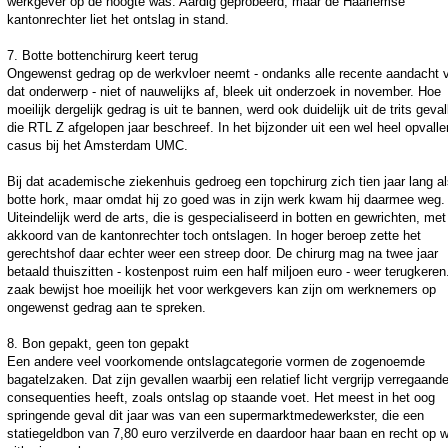
werkgever op de hoogte was. Aardig geprobeerd, maar de Haarlemse
kantonrechter liet het ontslag in stand.
7. Botte bottenchirurg keert terug
Ongewenst gedrag op de werkvloer neemt - ondanks alle recente aandacht 
dat onderwerp - niet of nauwelijks af, bleek uit onderzoek in november. Hoe
moeilijk dergelijk gedrag is uit te bannen, werd ook duidelijk uit de trits geval
die RTL Z afgelopen jaar beschreef. In het bijzonder uit een wel heel opvall
casus bij het Amsterdam UMC.
Bij dat academische ziekenhuis gedroeg een topchirurg zich tien jaar lang a
botte hork, maar omdat hij zo goed was in zijn werk kwam hij daarmee weg.
Uiteindelijk werd de arts, die is gespecialiseerd in botten en gewrichten, met
akkoord van de kantonrechter toch ontslagen. In hoger beroep zette het
gerechtshof daar echter weer een streep door. De chirurg mag na twee jaar
betaald thuiszitten - kostenpost ruim een half miljoen euro - weer terugkeren
zaak bewijst hoe moeilijk het voor werkgevers kan zijn om werknemers op
ongewenst gedrag aan te spreken.
8. Bon gepakt, geen ton gepakt
Een andere veel voorkomende ontslagcategorie vormen de zogenoemde
bagatelzaken. Dat zijn gevallen waarbij een relatief licht vergrijp verregaand
consequenties heeft, zoals ontslag op staande voet. Het meest in het oog
springende geval dit jaar was van een supermarktmedewerkster, die een
statiegeldbon van 7,80 euro verzilverde en daardoor haar baan en recht op 