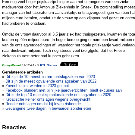
Een nog véél hoger prijskaartje hing er aan het uitrangeren van een zieke
medewerker door het Antonius Ziekenhuis in Sneek. De zorginstelling moes
manager van het laboratorium aanvankelijk ontslagvergoedingen van één hal
miljoen euro betalen, omdat ze de vrouw op een zijspoor had gezet en onter
had proberen te ontslaan.
Omdat de vrouw daarvoor al 3,5 jaar ziek had thuisgezeten, kwamen de tota
kosten op één miljoen euro. In hoger beroep ging er ruim een kwart miljoen 
van de ontslagvergoedingen af, waardoor het totale prijskaartje werd verlaag
naar driekwart miljoen. Toch nog steeds veel (zorg)geld, dat het Friese
ziekenhuis vast beter had kunnen gebruiken.
GinnyWemel
31-12-24 - ©
RTL Nieuws
Gerelateerde artikelen
»
Dit zijn de 10 meest bizarre ontslagzaken van 2023
»
Dit zijn de meest opvallende ontslagzaken van 2022
»
Zoveel ‘ufo’s’ werden in 2023 gespot
»
Facebook blundert met pijnlijke jaaroverzichten, biedt excuses aan
»
Dit is de top-10 meest spraakmakende ontslagzaken in 2020
»
Kroatische kelner ontslagen wegens overgewicht
»
Redder ontslagen omdat hij leven riskeerde
»
Gevangene twee dagen in bewaarcel zonder eten
Reacties