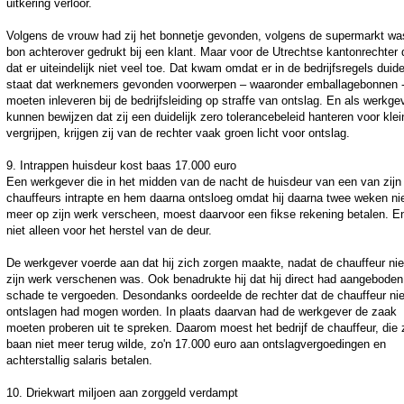
uitkering verloor.
Volgens de vrouw had zij het bonnetje gevonden, volgens de supermarkt wa
bon achterover gedrukt bij een klant. Maar voor de Utrechtse kantonrechter
dat er uiteindelijk niet veel toe. Dat kwam omdat er in de bedrijfsregels duide
staat dat werknemers gevonden voorwerpen – waaronder emballagebonnen 
moeten inleveren bij de bedrijfsleiding op straffe van ontslag. En als werkge
kunnen bewijzen dat zij een duidelijk zero tolerancebeleid hanteren voor klei
vergrijpen, krijgen zij van de rechter vaak groen licht voor ontslag.
9. Intrappen huisdeur kost baas 17.000 euro
Een werkgever die in het midden van de nacht de huisdeur van een van zijn
chauffeurs intrapte en hem daarna ontsloeg omdat hij daarna twee weken ni
meer op zijn werk verscheen, moest daarvoor een fikse rekening betalen. E
niet alleen voor het herstel van de deur.
De werkgever voerde aan dat hij zich zorgen maakte, nadat de chauffeur nie
zijn werk verschenen was. Ook benadrukte hij dat hij direct had aangeboden
schade te vergoeden. Desondanks oordeelde de rechter dat de chauffeur nie
ontslagen had mogen worden. In plaats daarvan had de werkgever de zaak
moeten proberen uit te spreken. Daarom moest het bedrijf de chauffeur, die z
baan niet meer terug wilde, zo'n 17.000 euro aan ontslagvergoedingen en
achterstallig salaris betalen.
10. Driekwart miljoen aan zorggeld verdampt