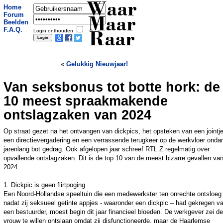
Waar
Home
Forum
Maar
Beelden
F.A.Q.
Login onthouden
Raar
«
Gelukkig Nieuwjaar!
Van seksbonus tot botte hork: de
Koppel raakt op kerstavond de weg
kwijt en strandt na 578 kilometer zonder
10 meest spraakmakende
benzine
»
ontslagzaken van 2024
Op straat gezet na het ontvangen van dickpics, het opsteken van een jointj
een directievergadering en een verrassende terugkeer op de werkvloer onda
jarenlang bot gedrag. Ook afgelopen jaar schreef RTL Z regelmatig over
opvallende ontslagzaken. Dit is de top 10 van de meest bizarre gevallen va
2024.
1. Dickpic is geen flirtpoging
Een Noord-Hollandse speeltuin die een medewerkster ten onrechte ontsloeg
nadat zij seksueel getinte appjes - waaronder een dickpic – had gekregen v
een bestuurder, moest begin dit jaar financieel bloeden. De werkgever zei de
vrouw te willen ontslaan omdat zij disfunctioneerde, maar de Haarlemse