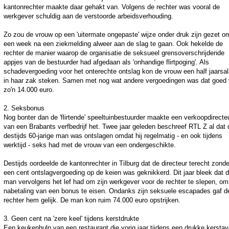
kantonrechter maakte daar gehakt van. Volgens de rechter was vooral de
werkgever schuldig aan de verstoorde arbeidsverhouding.
Zo zou de vrouw op een 'uitermate ongepaste' wijze onder druk zijn gezet o
een week na een ziekmelding alweer aan de slag te gaan. Ook hekelde de
rechter de manier waarop de organisatie de seksueel grensoverschrijdende
appjes van de bestuurder had afgedaan als 'onhandige flirtpoging'. Als
schadevergoeding voor het onterechte ontslag kon de vrouw een half jaarsal
in haar zak steken. Samen met nog wat andere vergoedingen was dat goed 
zo'n 14.000 euro.
2. Seksbonus
Nog bonter dan de 'flirtende' speeltuinbestuurder maakte een verkoopdirecte
van een Brabants verfbedrijf het. Twee jaar geleden beschreef RTL Z al dat 
destijds 60-jarige man was ontslagen omdat hij regelmatig - en ook tijdens
werktijd - seks had met de vrouw van een ondergeschikte.
Destijds oordeelde de kantonrechter in Tilburg dat de directeur terecht zonde
een cent ontslagvergoeding op de keien was geknikkerd. Dit jaar bleek dat 
man vervolgens het lef had om zijn werkgever voor de rechter te slepen, om
nabetaling van een bonus te eisen. Ondanks zijn seksuele escapades gaf d
rechter hem gelijk. De man kon ruim 74.000 euro opstrijken.
3. Geen cent na 'zere keel' tijdens kerstdrukte
Een keukenhulp van een restaurant die vorig jaar tijdens een drukke kersta