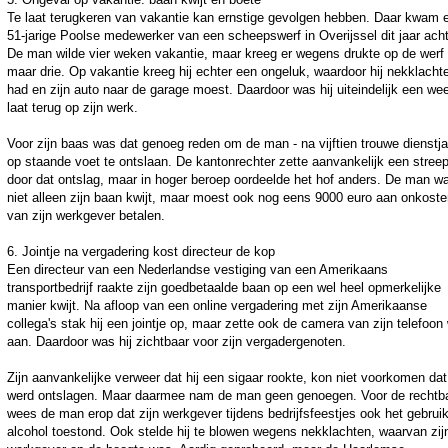
Te laat terugkeren van vakantie kan ernstige gevolgen hebben. Daar kwam 
51-jarige Poolse medewerker van een scheepswerf in Overijssel dit jaar acht
De man wilde vier weken vakantie, maar kreeg er wegens drukte op de werf
maar drie. Op vakantie kreeg hij echter een ongeluk, waardoor hij nekklacht
had en zijn auto naar de garage moest. Daardoor was hij uiteindelijk een we
laat terug op zijn werk.
Voor zijn baas was dat genoeg reden om de man - na vijftien trouwe dienstja
op staande voet te ontslaan. De kantonrechter zette aanvankelijk een stree
door dat ontslag, maar in hoger beroep oordeelde het hof anders. De man w
niet alleen zijn baan kwijt, maar moest ook nog eens 9000 euro aan onkost
van zijn werkgever betalen.
6. Jointje na vergadering kost directeur de kop
Een directeur van een Nederlandse vestiging van een Amerikaans
transportbedrijf raakte zijn goedbetaalde baan op een wel heel opmerkelijke
manier kwijt. Na afloop van een online vergadering met zijn Amerikaanse
collega's stak hij een jointje op, maar zette ook de camera van zijn telefoon
aan. Daardoor was hij zichtbaar voor zijn vergadergenoten.
Zijn aanvankelijke verweer dat hij een sigaar rookte, kon niet voorkomen dat 
werd ontslagen. Maar daarmee nam de man geen genoegen. Voor de rechtb
wees de man erop dat zijn werkgever tijdens bedrijfsfeestjes ook het gebrui
alcohol toestond. Ook stelde hij te blowen wegens nekklachten, waarvan zij