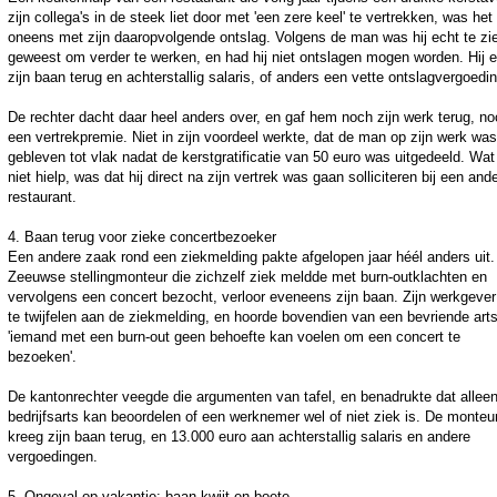
zijn collega's in de steek liet door met 'een zere keel' te vertrekken, was het
oneens met zijn daaropvolgende ontslag. Volgens de man was hij echt te zi
geweest om verder te werken, en had hij niet ontslagen mogen worden. Hij e
zijn baan terug en achterstallig salaris, of anders een vette ontslagvergoedin
De rechter dacht daar heel anders over, en gaf hem noch zijn werk terug, n
een vertrekpremie. Niet in zijn voordeel werkte, dat de man op zijn werk was
gebleven tot vlak nadat de kerstgratificatie van 50 euro was uitgedeeld. Wat
niet hielp, was dat hij direct na zijn vertrek was gaan solliciteren bij een and
restaurant.
4. Baan terug voor zieke concertbezoeker
Een andere zaak rond een ziekmelding pakte afgelopen jaar héél anders uit
Zeeuwse stellingmonteur die zichzelf ziek meldde met burn-outklachten en
vervolgens een concert bezocht, verloor eveneens zijn baan. Zijn werkgever
te twijfelen aan de ziekmelding, en hoorde bovendien van een bevriende arts
'iemand met een burn-out geen behoefte kan voelen om een concert te
bezoeken'.
De kantonrechter veegde die argumenten van tafel, en benadrukte dat allee
bedrijfsarts kan beoordelen of een werknemer wel of niet ziek is. De monteu
kreeg zijn baan terug, en 13.000 euro aan achterstallig salaris en andere
vergoedingen.
5. Ongeval op vakantie: baan kwijt en boete