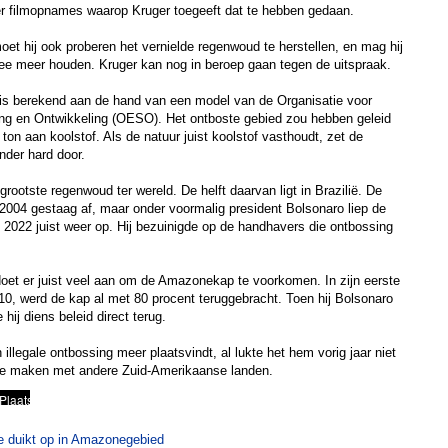
 er filmopnames waarop Kruger toegeeft dat te hebben gedaan.
et hij ook proberen het vernielde regenwoud te herstellen, en mag hij
ee meer houden. Kruger kan nog in beroep gaan tegen de uitspraak.
 is berekend aan de hand van een model van de Organisatie voor
 en Ontwikkeling (OESO). Het ontboste gebied zou hebben geleid
 ton aan koolstof. Als de natuur juist koolstof vasthoudt, zet de
nder hard door.
rootste regenwoud ter wereld. De helft daarvan ligt in Brazilië. De
 2004 gestaag af, maar onder voormalig president Bolsonaro liep de
2022 juist weer op. Hij bezuinigde op de handhavers die ontbossing
doet er juist veel aan om de Amazonekap te voorkomen. In zijn eerste
10, werd de kap al met 80 procent teruggebracht. Toen hij Bolsonaro
 hij diens beleid direct terug.
n illegale ontbossing meer plaatsvindt, al lukte het hem vorig jaar niet
te maken met andere Zuid-Amerikaanse landen.
e duikt op in Amazonegebied