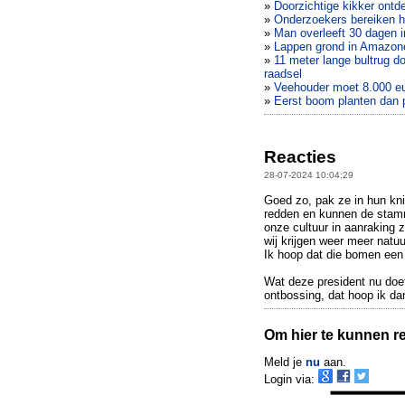
»
Doorzichtige kikker ontd
»
Onderzoekers bereiken
»
Man overleeft 30 dagen i
»
Lappen grond in Amazone
»
11 meter lange bultrug d
raadsel
»
Veehouder moet 8.000 eu
»
Eerst boom planten dan 
Reacties
28-07-2024 10:04:29
Goed zo, pak ze in hun kn
redden en kunnen de stam
onze cultuur in aanraking 
wij krijgen weer meer natuu
Ik hoop dat die bomen een 
Wat deze president nu doe
ontbossing, dat hoop ik da
Om hier te kunnen rea
Meld je
nu
aan.
Login via: