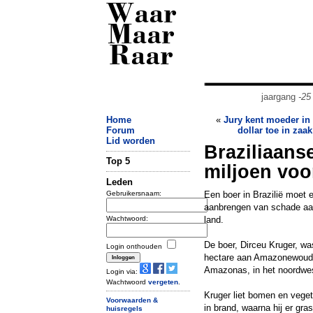
Waar
Maar
Raar
jaargang
-25
Home
«
Jury kent moeder in
Forum
dollar toe in zaa
Lid worden
Braziliaanse
Top 5
miljoen vo
Leden
Gebruikersnaam:
Een boer in Brazilië moet 
aanbrengen van schade aan
Wachtwoord:
land.
De boer, Dirceu Kruger, w
Login onthouden
hectare aan Amazonewoud, 
Amazonas, in het noordwes
Login via:
Wachtwoord
vergeten
.
Kruger liet bomen en veget
Voorwaarden &
in brand, waarna hij er gr
huisregels