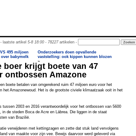
- laatste artikel
5-8 18:00
-
78227
artikelen -
 VS 495 miljoen
Onderzoekers doen opvallende
k over babymelk
vaststelling: ook kippen kunnen blozen
»
 boer krijgt boete van 47
or ontbossen Amazone
een boete betalen van omgerekend ruim 47 miljoen euro voor het
 het Amazonewoud. Het is de grootste civiele klimaatzaak ooit in het
as tussen 2003 en 2016 verantwoordelijk voor het ontbossen van 5600
in de steden Boca de Acre en Lábrea. Die liggen in de staat
ten van Brazilië.
atie verwijderen met kettingzagen en zette dat stuk land vervolgens
asland van maakte voor zijn vee. Bewijs daarvoor werd geleverd via