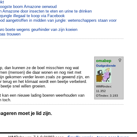
ekt
 hoogste boom Amazone oerwoud
n Amazone door insecten te eten en urine te drinken
jungle illegaal te koop via Facebook
ood aangetroffen in midden van jungle: wetenschappers staan voor
ro boete wegens geurhinder van zijn koeien
pas trouwen
omabep
Oudgediende
ip, dan kunnen ze de boel misschien nog wat
men (mensen) die daar wonen en nog niet met
zijn gekomen verder leven zoals ze gewend zijn, en
r terug en het klimaat wordt een beetje verbeterd.
beetje snel willen groeien.
WMRindex:
11.352
t kan een nieuwe lading boeren weerhouden van
OTindex: 3.193
n toch.
geren moet je lid zijn.