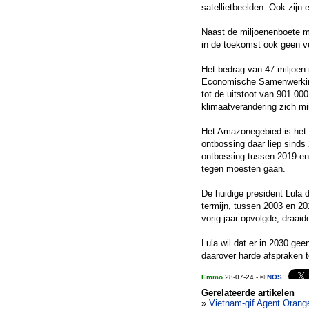
satellietbeelden. Ook zijn
Naast de miljoenenboete mo
in de toekomst ook geen v
Het bedrag van 47 miljoen
Economische Samenwerking
tot de uitstoot van 901.000
klimaatverandering zich mi
Het Amazonegebied is het g
ontbossing daar liep sinds
ontbossing tussen 2019 en 
tegen moesten gaan.
De huidige president Lula 
termijn, tussen 2003 en 20
vorig jaar opvolgde, draaide
Lula wil dat er in 2030 gee
daarover harde afspraken 
Emmo
28-07-24 - ©
NOS
Gerelateerde artikelen
»
Vietnam-gif Agent Orang