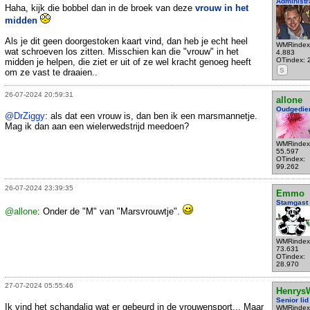
Administr
Haha, kijk die bobbel dan in de broek van deze
vrouw in het
midden
Als je dit geen doorgestoken kaart vind, dan heb je echt heel
WMRindex
wat schroeven los zitten. Misschien kan die "vrouw" in het
4.883
OTindex: 
midden je helpen, die ziet er uit of ze wel kracht genoeg heeft
S
om ze vast te draaien..
26-07-2024 20:59:31
allone
Oudgedie
@DrZiggy
: als dat een vrouw is, dan ben ik een marsmannetje.
Mag ik dan aan een wielerwedstrijd meedoen?
WMRindex
55.597
OTindex:
99.262
26-07-2024 23:39:35
Emmo
Stamgast
@allone
: Onder de "M" van "Marsvrouwtje".
WMRindex
73.631
OTindex:
28.970
27-07-2024 05:55:46
Henrys
Senior lid
Ik vind het schandalig wat er gebeurd in de vrouwensport... Maar
WMRindex