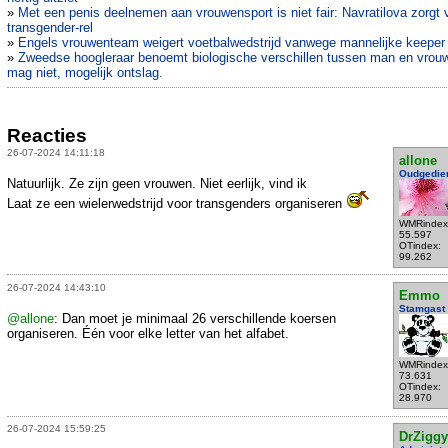
»
Met een penis deelnemen aan vrouwensport is niet fair: Navratilova zorgt 
transgender-rel
»
Engels vrouwenteam weigert voetbalwedstrijd vanwege mannelijke keeper
»
Zweedse hoogleraar benoemt biologische verschillen tussen man en vrouw
mag niet, mogelijk ontslag.
Reacties
26-07-2024 14:11:18
allone
Oudgedie
Natuurlijk. Ze zijn geen vrouwen. Niet eerlijk, vind ik
Laat ze een wielerwedstrijd voor transgenders organiseren
WMRindex
55.597
OTindex:
99.262
26-07-2024 14:43:10
Emmo
Stamgast
@allone
: Dan moet je minimaal 26 verschillende koersen
organiseren. Één voor elke letter van het alfabet.
WMRindex
73.631
OTindex:
28.970
26-07-2024 15:59:25
DrZiggy