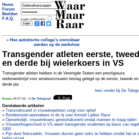
Waar
Home
Forum
Maar
Beelden
F.A.Q.
Login onthouden
Raar
«
Hoe autistische collega’s onmisbaar
werden op de werkvloer
Transgender atleten eerste, twee
Opmerkelijke onthulling: SpongeBob
SquarePants is autistisch
»
en derde bij wielerkoers in VS
Transgender atleten hebben in de Verenigde Staten een prestigieuze
wielerwedstrijd voor amateurvrouwen beslag gelegd op de eerste, tweede en
derde pla
lees verder bij De Telegr
Emmo
26-07-24 - ©
De Telegraaf
Gerelateerde artikelen
»
Transseksueel in vrouwenpeloton zorgt voor ophef
»
Rondemister-wannabees in de rij voor Amstel Ladies Race
»
Opmerkelijk: vrouwenkoers geneutraliseerd omdat mannen te traag rijden
»
Vrouwenhogeschool in VS weert transgender studenten op basis van regel 
1900
»
Pijn door fietszadels: Vrouwen durven geen seks te hebben omdat het er 
heftig uitziet