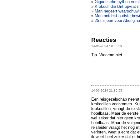
»
Gigantische python versli
»
Krokodil die Brit opvrat 
»
Man negeert waarschuwin
»
Man ontdekt oudste bewij
»
25 miljoen voor Aborigina
Reacties
14-06-2024 19:35:59
Tja. Waarom niet.
14-06-2024 21:30:55
Een reisgezelschap neemt zi
krokodillen voorkomen. Ku
krokodillen, vraagt de reis
hotelbaas. Maar de eerste 
wel zeker dat hier geen kro
hotelbaas. Maar de volgend
reisleider vraagt het nog 
verloren, weet u echt dat e
ik weet heel zeker dat er h