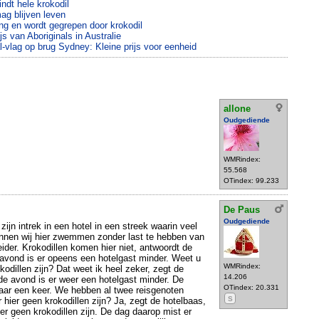
ndt hele krokodil
mag blijven leven
g en wordt gegrepen door krokodil
s van Aboriginals in Australie
l-vlag op brug Sydney: Kleine prijs voor eenheid
allone
Oudgediende
WMRindex:
55.568
OTindex: 99.233
De Paus
Oudgediende
jn intrek in een hotel in een streek waarin veel
nnen wij hier zwemmen zonder last te hebben van
leider. Krokodillen komen hier niet, antwoordt de
avond is er opeens een hotelgast minder. Weet u
WMRindex:
kodillen zijn? Dat weet ik heel zeker, zegt de
14.206
e avond is er weer een hotelgast minder. De
OTindex: 20.331
maar een keer. We hebben al twee reisgenoten
S
r hier geen krokodillen zijn? Ja, zegt de hotelbaas,
ier geen krokodillen zijn. De dag daarop mist er