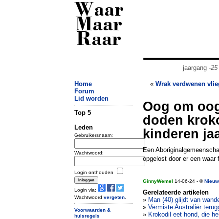
Waar
Maar
Raar
jaargang
-25
Home
«
Wrak verdwenen vlieg
Forum
Lid worden
Oog om oog
Top 5
doden kroko
Leden
kinderen ja
Gebruikersnaam:
Een Aboriginalgemeenschap
Wachtwoord:
opgelost door er een waar 
Login onthouden
GinnyWemel
14-06-24 - ©
Nieuw
Login via:
Gerelateerde artikelen
Wachtwoord
vergeten
.
»
Man (40) glijdt van wand
»
Vermiste Australiër terug
Voorwaarden &
»
Krokodil eet hond, die h
huisregels