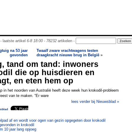
- laatste artikel
6-8 18:00
-
78232
artikelen -
tuig na 53 jaar
Twaalf zware vrachtwagens testen
gevonden
draagkracht nieuwe brug in België
»
, tand om tand: inwoners
dil die op huisdieren en
agt, en eten hem op
 in het noorden van Australië heeft deze week hun krokodil-probleem
feest van te maken. “Er ware
lees verder bij Nieuwsblad »
sblad
elpad af en wordt voor ogen van gezin opgegeten door krokodil
gevonden in krokodil
em 10 jaar lang opjoeg