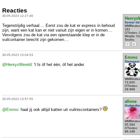
Reacties
30-05-2023 12:27:46
Henrys
Senior lid
Tegenstrijdig verhaal.... Eerst zou de kat er express in behoud
WMRindex
181
zijn, want een kat kan er niet vanuit zijn eigen er in komen....
OTindex: 
Vervolgens zou de kat via een openstaande klep er in de
Wnplts: Oo
vuilcontainer terecht zijn gekomen....
Soubu
T
S
30-05-2023 13:04:53
Emmo
Stamgast
@HenrysWereld
: 't Is óf het één, óf het ander.
WMRindex
73.605
OTindex:
28.969
30-05-2023 13:57:55
allone
Oudgedie
@Emmo
: haal jij ook altijd katten uit vuilniscontainers?
WMRindex
55.584
OTindex:
99.249