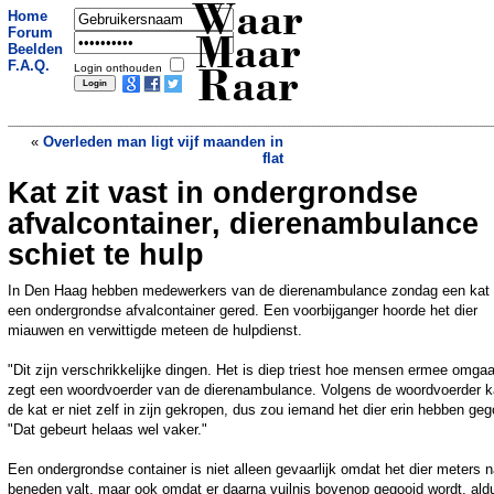
Waar
Home
Forum
Maar
Beelden
F.A.Q.
Login onthouden
Raar
«
Overleden man ligt vijf maanden in
flat
Kat zit vast in ondergrondse
Dit is het duurste ijs ter wereld
»
afvalcontainer, dierenambulance
schiet te hulp
In Den Haag hebben medewerkers van de dierenambulance zondag een kat 
een ondergrondse afvalcontainer gered. Een voorbijganger hoorde het dier
miauwen en verwittigde meteen de hulpdienst.
"Dit zijn verschrikkelijke dingen. Het is diep triest hoe mensen ermee omgaa
zegt een woordvoerder van de dierenambulance. Volgens de woordvoerder 
de kat er niet zelf in zijn gekropen, dus zou iemand het dier erin hebben geg
"Dat gebeurt helaas wel vaker."
Een ondergrondse container is niet alleen gevaarlijk omdat het dier meters n
beneden valt, maar ook omdat er daarna vuilnis bovenop gegooid wordt, ald