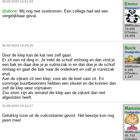
30-05-2023 14:51:53
Emmo
Stamgast
@allone
: Mij nog niet overkomen. Een collega had wel een
vergelijkbaar geval.
WMRindex
73.605
OTindex:
28.969
30-05-2023 16:26:35
Buick
Oudgedie
Door de klep kan de kat niet zelf gaan.
Er zit een rol ding in. Je trekt de schuif omhoog en dan vind je
een bak en daar doe je je vuilniszak in en dan doe je de schuif
WMRindex
omlaag en gaat die bak naar de onderkant en valt je vuiniszak
6.166
eruit.
OTindex:
1.187
Aan de zijkant zit een klep, voor als de boel vast zit. En
sommige buurtbewoners hebben een sleutel en die kunnen dan
zelf de klep weer vrijmaken.
Zou stom zijn als iemand die klep aan de zijkant dan niet
afgesloten heeft.
31-05-2023 15:14:17
Mamsie
Oudgedie
Gelukkig issie uit de vuilcontainer gevist. Het beestje kon nog
jaren mee!
WMRindex
46.743
OTindex: