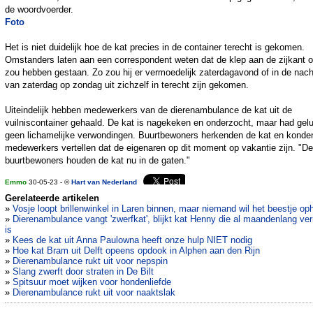
de woordvoerder.
Foto
Het is niet duidelijk hoe de kat precies in de container terecht is gekomen.
Omstanders laten aan een correspondent weten dat de klep aan de zijkant 
zou hebben gestaan. Zo zou hij er vermoedelijk zaterdagavond of in de nach
van zaterdag op zondag uit zichzelf in terecht zijn gekomen.
Uiteindelijk hebben medewerkers van de dierenambulance de kat uit de
vuilniscontainer gehaald. De kat is nagekeken en onderzocht, maar had gel
geen lichamelijke verwondingen. Buurtbewoners herkenden de kat en konde
medewerkers vertellen dat de eigenaren op dit moment op vakantie zijn. "De
buurtbewoners houden de kat nu in de gaten."
Emmo
30-05-23 - ©
Hart van Nederland
Gerelateerde artikelen
»
Vosje loopt brillenwinkel in Laren binnen, maar niemand wil het beestje op
»
Dierenambulance vangt 'zwerfkat', blijkt kat Henny die al maandenlang ve
is
»
Kees de kat uit Anna Paulowna heeft onze hulp NIET nodig
»
Hoe kat Bram uit Delft opeens opdook in Alphen aan den Rijn
»
Dierenambulance rukt uit voor nepspin
»
Slang zwerft door straten in De Bilt
»
Spitsuur moet wijken voor hondenliefde
»
Dierenambulance rukt uit voor naaktslak