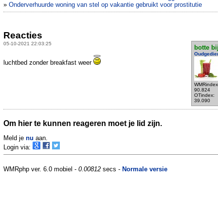
»
Onderverhuurde woning van stel op vakantie gebruikt voor prostitutie
Reacties
05-10-2021 22:03:25
botte bi
Oudgedie
luchtbed zonder breakfast weer
WMRindex
90.824
OTindex:
39.090
Om hier te kunnen reageren moet je lid zijn.
Meld je
nu
aan.
Login via:
WMRphp ver. 6.0 mobiel -
0.00812
secs -
Normale versie