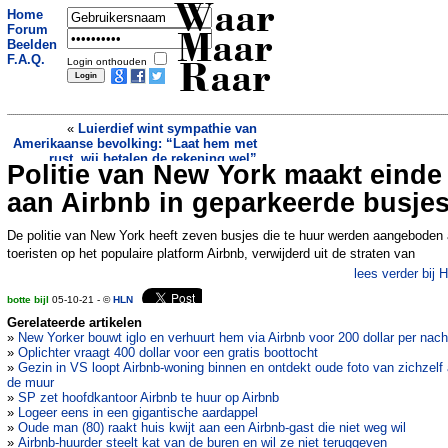
Waar
Home
Forum
Maar
Beelden
F.A.Q.
Login onthouden
Raar
«
Luierdief wint sympathie van
Amerikaanse bevolking: “Laat hem met
rust, wij betalen de rekening wel”
Politie van New York maakt einde
Douchende vrouw achtervolgt inbrekers
in badhanddoek
»
aan Airbnb in geparkeerde busje
De politie van New York heeft zeven busjes die te huur werden aangeboden
toeristen op het populaire platform Airbnb, verwijderd uit de straten van
lees verder bij 
botte bijl
05-10-21 - ©
HLN
Gerelateerde artikelen
»
New Yorker bouwt iglo en verhuurt hem via Airbnb voor 200 dollar per nach
»
Oplichter vraagt 400 dollar voor een gratis boottocht
»
Gezin in VS loopt Airbnb-woning binnen en ontdekt oude foto van zichzelf
de muur
»
SP zet hoofdkantoor Airbnb te huur op Airbnb
»
Logeer eens in een gigantische aardappel
»
Oude man (80) raakt huis kwijt aan een Airbnb-gast die niet weg wil
»
Airbnb-huurder steelt kat van de buren en wil ze niet teruggeven