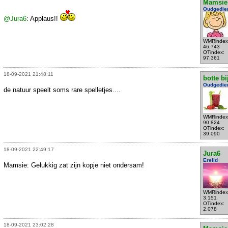
Mamsie
Oudgedie
@Jura6
: Applaus!!
WMRindex
46.743
OTindex:
97.361
18-09-2021 21:48:11
botte bi
Oudgedie
de natuur speelt soms rare spelletjes....
WMRindex
90.824
OTindex:
39.090
18-09-2021 22:49:17
Jura6
Erelid
Mamsie: Gelukkig zat zijn kopje niet ondersam!
WMRindex
3.151
OTindex:
2.078
18-09-2021 23:02:28