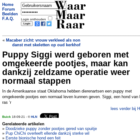
Waar
Home
Forum
Maar
Beelden
F.A.Q.
Login onthouden
Raar
«
Macaber zicht: vrouw verkleed als non
danst met skeletten op oud kerkhof
Puppy Siggi werd geboren met
Monsterzege in Brabant: voetbalclub
wint met 55-0
»
omgekeerde pootjes, maar kan
dankzij zeldzame operatie weer
normaal stappen
In de Amerikaanse staat Oklahoma hebben dierenartsen een puppy met
omgekeerde pootjes een normaal leven kunnen geven. Siggi, een hond van 
ras ‘r
lees verder bij 
Buick
18-09-21 - ©
HLN
Gerelateerde artikelen
»
Doodzieke puppy zonder pootjes gered van spuitje
»
Pup ChiChi overleeft ellende dankzij sterke wil
»
Eerste bionische hond een feit