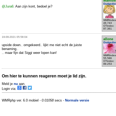
Mamsie
Oudgedie
@Jura6
: Aan zijn kont, bedoel je?
WMRindex
46.743
OTindex:
97.361
19-09-2021 05:58:04
allone
Oudgedie
upside down.. omgekeerd.. lijkt me niet echt de juiste
benaming..
.. maar fijn dat Siggi weer lopen kan!
WMRindex
55.586
OTindex:
99.253
Om hier te kunnen reageren moet je lid zijn.
Meld je
nu
aan.
Login via:
WMRphp ver. 6.0 mobiel -
0.01058
secs -
Normale versie