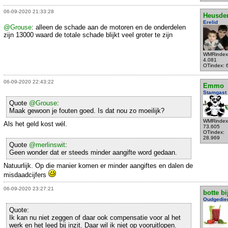
06-09-2020 21:33:28
Heusde
Erelid
@Grouse
: alleen de schade aan de motoren en de onderdelen
zijn 13000 waard de totale schade blijkt veel groter te zijn
WMRindex
4.081
OTindex: 
06-09-2020 22:43:22
Emmo
Stamgast
Quote
@Grouse
:
Maak gewoon je fouten goed. Is dat nou zo moeilijk?
WMRindex
Als het geld kost wél.
73.605
OTindex:
28.969
Quote
@merlinswit
:
Geen wonder dat er steeds minder aangifte word gedaan.
Natuurlijk. Op die manier komen er minder aangiftes en dalen de
misdaadcijfers
06-09-2020 23:27:21
botte bi
Oudgedie
Quote:
Ik kan nu niet zeggen of daar ook compensatie voor al het
werk en het leed bij inzit. Daar wil ik niet op vooruitlopen.