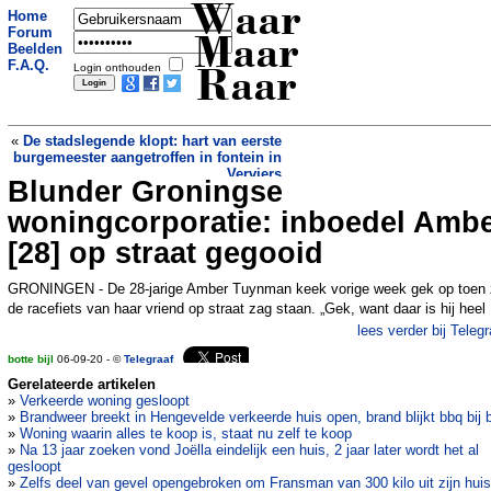
Waar
Home
Forum
Maar
Beelden
F.A.Q.
Login onthouden
Raar
«
De stadslegende klopt: hart van eerste
burgemeester aangetroffen in fontein in
Verviers
Blunder Groningse
Zwaan rust even uit op A16
»
woningcorporatie: inboedel Amb
[28] op straat gegooid
GRONINGEN - De 28-jarige Amber Tuynman keek vorige week gek op toen
de racefiets van haar vriend op straat zag staan. „Gek, want daar is hij heel
lees verder bij Telegr
botte bijl
06-09-20 - ©
Telegraaf
Gerelateerde artikelen
»
Verkeerde woning gesloopt
»
Brandweer breekt in Hengevelde verkeerde huis open, brand blijkt bbq bij 
»
Woning waarin alles te koop is, staat nu zelf te koop
»
Na 13 jaar zoeken vond Joëlla eindelijk een huis, 2 jaar later wordt het al
gesloopt
»
Zelfs deel van gevel opengebroken om Fransman van 300 kilo uit zijn huis