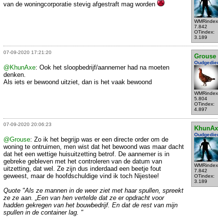
van de woningcorporatie stevig afgestraft mag worden
WMRindex
7.842
OTindex:
3.189
07-09-2020 17:21:20
Grouse
Oudgedie
@KhunAxe
: Ook het sloopbedrijf/aannemer had na moeten
denken.
Als iets er bewoond uitziet, dan is het vaak bewoond
WMRindex
5.804
OTindex:
4.897
07-09-2020 20:06:23
KhunAx
Oudgedie
@Grouse
: Zo ik het begrijp was er een directe order om de
woning te ontruimen, men wist dat het bewoond was maar dacht
dat het een wettige huisuitzetting betrof. De aannemer is in
gebreke gebleven met het controleren van de datum van
WMRindex
uitzetting, dat wel. Ze zijn dus inderdaad een beetje fout
7.842
geweest, maar de hoofdschuldige vind ik toch Nijestee!
OTindex:
3.189
Quote "Als ze mannen in de weer ziet met haar spullen, spreekt
ze ze aan. „Een van hen vertelde dat ze er opdracht voor
hadden gekregen van het bouwbedrijf. En dat de rest van mijn
spullen in de container lag. "