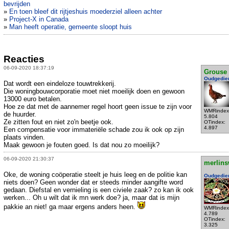
bevrijden
»
En toen bleef dit rijtjeshuis moederziel alleen achter
»
Project-X in Canada
»
Man heeft operatie, gemeente sloopt huis
Reacties
06-09-2020 18:37:19
Grouse
Oudgedie
Dat wordt een eindeloze touwtrekkerij.
Die woningbouwcorporatie moet niet moeilijk doen en gewoon
13000 euro betalen.
Hoe ze dat met de aannemer regel hoort geen issue te zijn voor
WMRindex
de huurder.
5.804
Ze zitten fout en niet zo'n beetje ook.
OTindex:
4.897
Een compensatie voor immateriële schade zou ik ook op zijn
plaats vinden.
Maak gewoon je fouten goed. Is dat nou zo moeilijk?
06-09-2020 21:30:37
merlins
Oke, de woning coöperatie steelt je huis leeg en de politie kan
Oudgedie
niets doen? Geen wonder dat er steeds minder aangifte word
gedaan. Diefstal en vernieling is een civiele zaak? zo kan ik ook
werken... Oh u wilt dat ik mn werk doe? ja, maar dat is mijn
pakkie an niet! ga maar ergens anders heen.
WMRindex
4.789
OTindex:
3.325