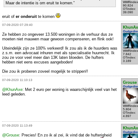
WMRindex
Maar de intentie is om eruit te komen.”
90.824
OTindex:
39.090
eruit of
er onderuit
te komen
07-09-2020 07:29:40
KhunAx
Oudgedie
Ze hebben zo ongeveer 13.500 woningen in de verhuur dus ze
moeten niet mauwen maar gewoon compenseren, en flink ook!
Uiteindelijk zijn ze 100% verkeerd! Ik zou als ik de huurders was
WMRindex
z.s.m. een advocaat inhuren met als specialisatie huurrecht. Ik
7.842
zou ze voor veel meer dan 13K laten bloeden. De hufters
OTindex:
3.189
hebben niet eens excuses aangeboden!
Die zou ik proberen zoveel mogelijk te strippen!!
07-09-2020 11:10:13
Grouse
Oudgedie
@KhunAxe
: Met 2 euro per woning is waarschijnlijk veel van het
leed geleden.
WMRindex
5.804
OTindex:
4.897
07-09-2020 11:13:49
KhunAx
Oudgedie
@Grouse
: Precies! En zo ik al zei, ik vind dat de hufterigheid